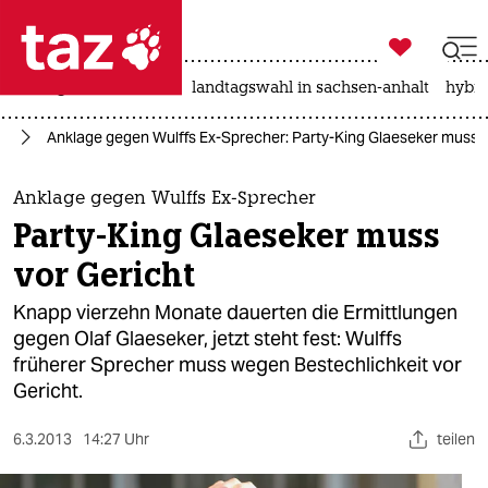

taz zahl ich
niedrigwasser
rente
landtagswahl in sachsen-anhalt
hybri

taz zahl ich
nd
Anklage gegen Wulffs Ex-Sprecher: Party-King Glaeseker muss v
taz zahl ich
themen
Anklage gegen Wulffs Ex-Sprecher
Party-King Glaeseker muss
politik
vor Gericht
öko
Knapp vierzehn Monate dauerten die Ermittlungen
gegen Olaf Glaeseker, jetzt steht fest: Wulffs
gesellschaft
früherer Sprecher muss wegen Bestechlichkeit vor
Gericht.
kultur
sport
6.3.2013
14:27 Uhr
teilen