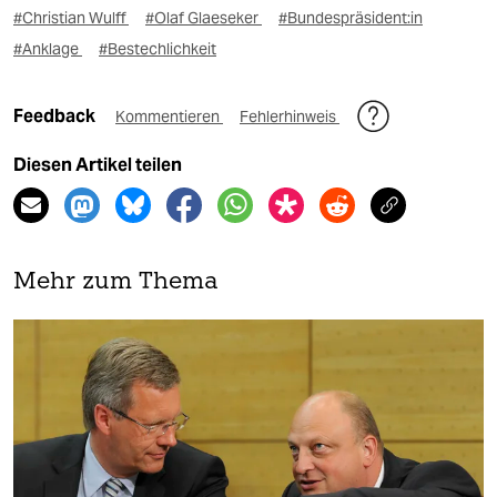
#Christian Wulff
#Olaf Glaeseker
#Bun­des­prä­si­den­t:in
#Anklage
#Bestechlichkeit
Feedback
Kommentieren
Fehlerhinweis
Diesen Artikel teilen
Mehr zum Thema