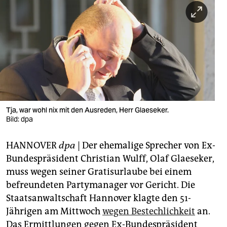
berlin
nord
wahrheit
verlag
verlag
veranstaltungen
Tja, war wohl nix mit den Ausreden, Herr Glaeseker.
Bild: dpa
shop
HANNOVER
dpa
| Der ehemalige Sprecher von Ex-
fragen & hilfe
Bundespräsident Christian Wulff, Olaf Glaeseker,
unterstützen
muss wegen seiner Gratisurlaube bei einem
befreundeten Partymanager vor Gericht. Die
abo
Staatsanwaltschaft Hannover klagte den 51-
genossenschaft
Jährigen am Mittwoch
wegen Bestechlichkeit
an.
Das Ermittlungen gegen Ex-Bundespräsident