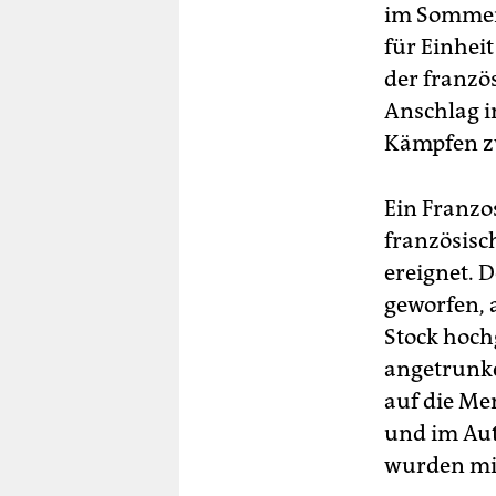
im Sommer
für Einhei
der franzö
Anschlag i
Kämpfen z
Ein Franzos
französisc
ereignet. 
geworfen, 
Stock hoch
angetrunke
auf die Me
und im Aut
wurden mit