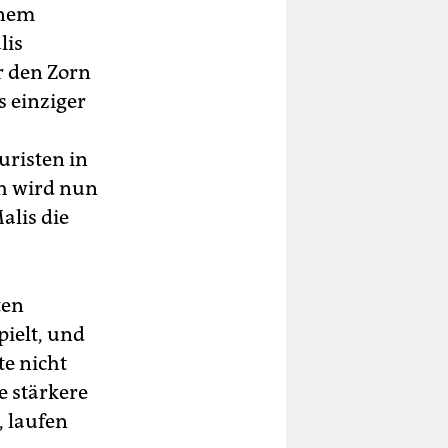
inem
lis
r den Zorn
s einziger
uristen in
ch wird nun
alis die
ten
ielt, und
te nicht
e stärkere
 laufen