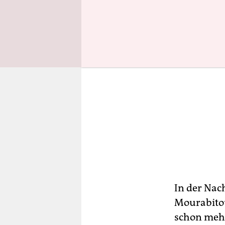
In der Nac
Mourabitou
schon mehr