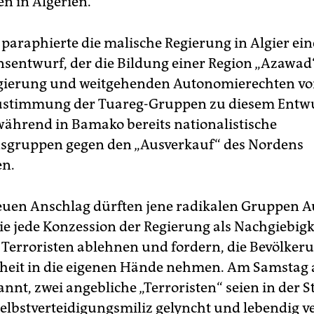
en in Algerien.
paraphierte die malische Regierung in Algier ei
ntwurf, der die Bildung einer Region „Azawad
gierung und weitgehenden Autonomierechten vor
ustimmung der Tuareg-Gruppen zu diesem Entwu
während in Bamako bereits nationalistische
sgruppen gegen den „Ausverkauf“ des Nordens
en.
uen Anschlag dürften jene radikalen Gruppen A
die jede Konzession der Regierung als Nachgiebigk
Terroristen ablehnen und fordern, die Bevölke
rheit in die eigenen Hände nehmen. Am Samstag
nnt, zwei angebliche „Terroristen“ seien in der S
Selbstverteidigungsmiliz gelyncht und lebendig 