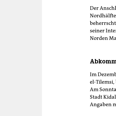
Der Anschl
Nordhälfte
beherrscht 
seiner Int
Norden Ma
Abkomme
Im Dezembe
el-Tilemsi
Am Sonnta
Stadt Kida
Angaben mi