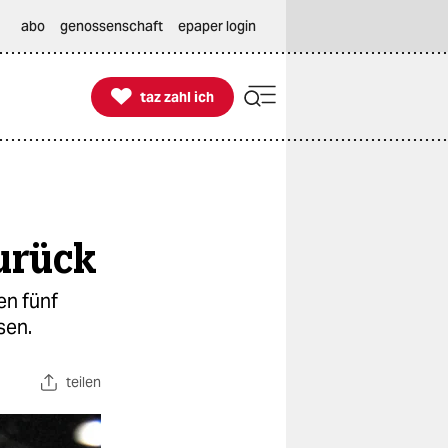
abo
genossenschaft
epaper login

taz zahl ich
taz zahl ich
urück
en fünf
sen.
teilen