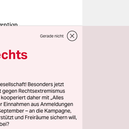
vention
helstaates
Gerade nicht
hen
 Angreifer
echts
 „La
nd das
esellschaft! Besonders jetzt
rt gegen Rechtsextremismus
e ein
z kooperiert daher mit „Alles
r den
ller Einnahmen aus Anmeldungen
rnationale
. September – an die Kampagne,
rstützt und Freiräume sichern will,
bei?