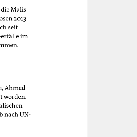
 die Malis
osen 2013
ch seit
erfälle im
ommen.
li, Ahmed
et worden.
alischen
ab nach UN-