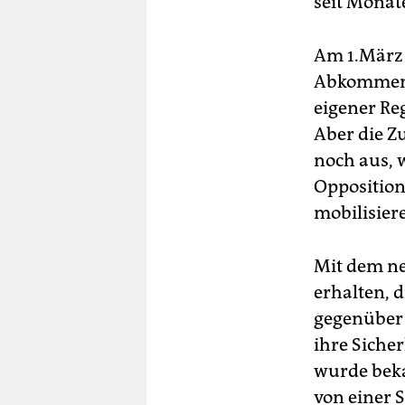
seit Monat
Am 1.März 
Abkommense
eigener Re
Aber die Z
noch aus, 
Opposition
mobilisier
Mit dem ne
erhalten, 
gegenüber 
ihre Siche
wurde beka
von einer 