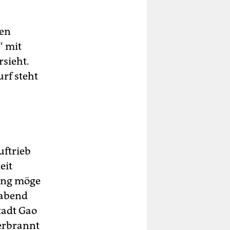
nen
“ mit
sieht.
rf steht
uftrieb
eit
rung möge
 abend
tadt Gao
verbrannt