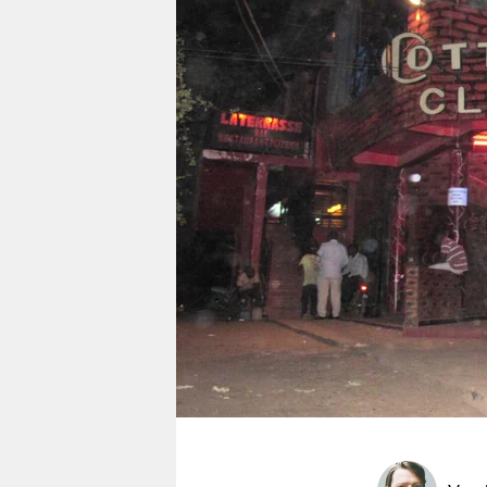
berlin
nord
wahrheit
verlag
verlag
veranstaltungen
shop
fragen & hilfe
unterstützen
abo
genossenschaft