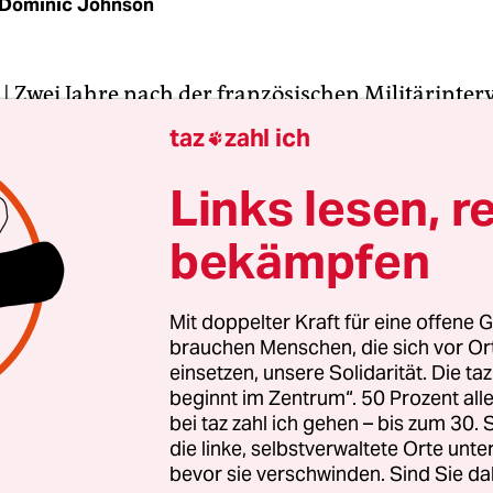
Dominic Johnson
| Zwei Jahre nach der französischen Militärinter
kale Islamisten in Mali hat die Hauptstadt des Sa
taz
zahl ich

er schwersten Terroranschlag erlebt. Fünf Mensc
d rund zehn wurden verletzt, als ein bewaffneter
Links lesen, r
ht zum Samstag in die bei Europäern beliebte Bar
bekämpfen
in der malischen Hauptstadt Bamako eindrang u
nete.
Mit doppelter Kraft für eine offene G
brauchen Menschen, die sich vor O
oten sind Malier, dazu kommen ein Franzose sowi
einsetzen, unsere Solidarität. Die ta
 Sicherheitsbeamter der EU-Mission in Mali. Unte
beginnt im Zentrum“. 50 Prozent a
 sind zwei Schweizer Soldaten sowie mehrere inte
bei taz zahl ich gehen – bis zum 30
r der UN-Mission in Mali.
die linke, selbstverwaltete Orte unte
bevor sie verschwinden. Sind Sie da