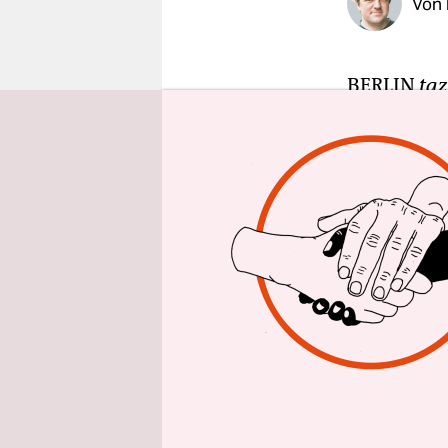
Von
epaper login
BERLIN
taz
gegen radi
ihren bish
starben un
in der Nac
Terrasse“ 
Feuer eröff
Drei der T
belgischer
Verletzten
Mitarbeite