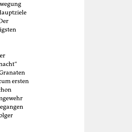
Bewegung
Hauptziele
 Der
igsten
er
rnacht“
e Granaten
 zum ersten
schon
rmgewehr
rgegangen
olger