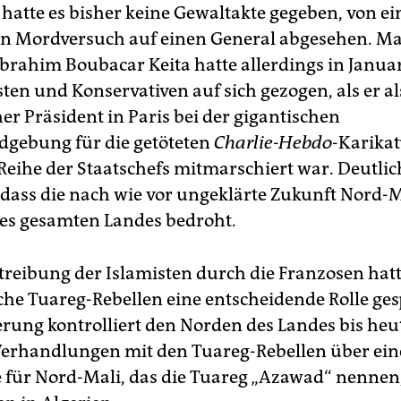
hatte es bisher keine Gewaltakte gegeben, von e
n Mordversuch auf einen General abgesehen. Ma
Ibrahim Boubacar Keita hatte allerdings in Janua
ten und Konservativen auf sich gezogen, als er al
er Präsident in Paris bei der gigantischen
gebung für die getöteten
Charlie-Hebdo
-Karikat
 Reihe der Staatschefs mitmarschiert war. Deutli
 dass die nach wie vor ungeklärte Zukunft Nord-M
 des gesamten Landes bedroht.
rtreibung der Islamisten durch die Franzosen hat
he Tuareg-Rebellen eine entscheidende Rolle gesp
erung kontrolliert den Norden des Landes bis heu
Verhandlungen mit den Tuareg-Rebellen über ein
für Nord-Mali, das die Tuareg „Azawad“ nennen,