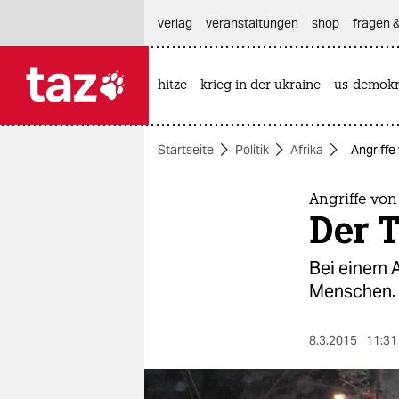
hautnavigation anspringen
hauptinhalt anspringen
footer anspringen
verlag
veranstaltungen
shop
fragen &
hitze
krieg in der ukraine
us-demokr

taz zahl ich
taz zahl ich
Startseite
Politik
Afrika
Angriffe
themen
politik
Angriffe von
Der T
öko
Bei einem 
gesellschaft
Menschen. 
kultur
8.3.2015
11:31
sport