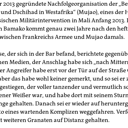
 2013 gegründete Nachfolgeorganisation der „
t und Dschihad in Westafrika“ (Mujao), eines der 
sischen Militärintervention in Mali Anfang 2013.
n Bamako kommt genau zwei Jahre nach den heft
wischen Frankreichs Armee und Mujao damals.
e, der sich in der Bar befand, berichtete gegenüb
hen Medien, der Anschlag habe sich „nach Mitte
Der Angreifer habe erst vor der Tür auf der Straß
aber das habe wohl keiner gemerkt, und so sei er
gestiegen, der voller tanzender und vermutlich 
ner Weißer war, und habe dort mit seinem Stu
nge gehalten. Danach sei er wieder auf herunte
o eines wartenden Komplizen weggefahren. Verf
 weiteren Granaten auf Distanz gehalten.