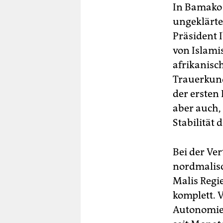
In Bamako 
ungeklärte
Präsident 
von Islamis
afrikanisch
Trauerkund
der ersten
aber auch,
Stabilität
Bei der Ve
nordmalisc
Malis Regi
komplett. 
Autonomie 