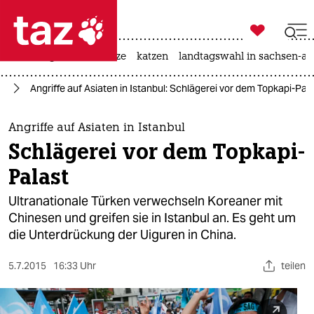

taz zahl ich
iran-krieg
ceuta
hitze
katzen
landtagswahl in sachsen-an

taz zahl ich
an
Angriffe auf Asiaten in Istanbul: Schlägerei vor dem Topkapi-Pal
taz zahl ich
themen
Angriffe auf Asiaten in Istanbul
Schlägerei vor dem Topkapi-
politik
Palast
öko
Ultranationale Türken verwechseln Koreaner mit
Chinesen und greifen sie in Istanbul an. Es geht um
gesellschaft
die Unterdrückung der Uiguren in China.
kultur
5.7.2015
16:33 Uhr
teilen
sport