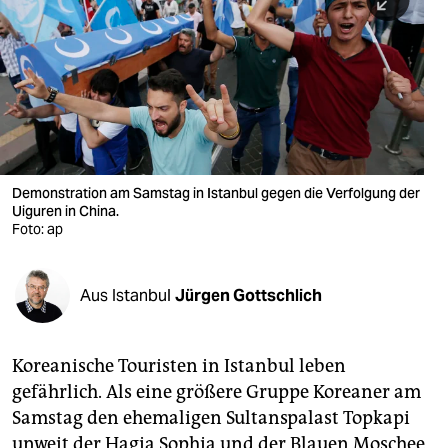
berlin
nord
wahrheit
verlag
verlag
Demonstration am Samstag in Istanbul gegen die Verfolgung der
Uiguren in China.
veranstaltungen
Foto: ap
shop
fragen & hilfe
Aus Istanbul
Jürgen Gottschlich
unterstützen
Koreanische Touristen in Istanbul leben
abo
gefährlich. Als eine größere Gruppe Koreaner am
genossenschaft
Samstag den ehemaligen Sultanspalast Topkapi
unweit der Hagia Sophia und der Blauen Moschee