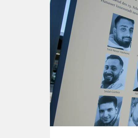
berlin
nord
wahrheit
verlag
verlag
veranstaltungen
shop
fragen & hilfe
unterstützen
abo
genossenschaft