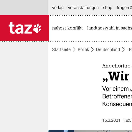
hautnavigation anspringen
hauptinhalt anspringen
footer anspringen
verlag
veranstaltungen
shop
fragen &
nahost-konflikt
landtagswahl in sach

taz zahl ich
taz zahl ich
Startseite
Politik
Deutschland
R
themen
politik
Angehörige 
„Wir
öko
Vor einem J
gesellschaft
Betroffenen
Konsequen
kultur
sport
15.2.2021
18:5