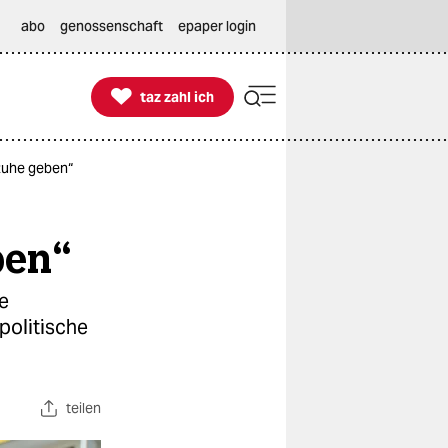
abo
genossenschaft
epaper login

taz zahl ich
taz zahl ich
Ruhe geben“
ben“
e
politische
teilen