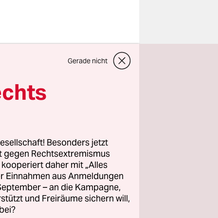
Hanauer
Gerade nicht
t Frank-
uffier
echts
 zum
atte dort
hn zehn
esellschaft! Besonders jetzt
rt gegen Rechtsextremismus
z kooperiert daher mit „Alles
der
ller Einnahmen aus Anmeldungen
. September – an die Kampagne,
s
rstützt und Freiräume sichern will,
bei?
von der