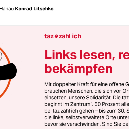
 Hanau
Konrad Litschko
gabend werden die Angehörigen der Opfer vom 
taz
zahl ich

m Congress Park in Hanau sitzen. Bundespräsiden
inmeier und Hessens Ministerpräsident Volker Bo
Links lesen, r
ei sein, um gemeinsam das offizielle Gedenken
bekämpfen
des Anschlags zu begehen. Am 19. Februar 2020 h
riger aus rassistischem Hass und Verfolgungswa
erschossen.
Mit doppelter Kraft für eine offene G
brauchen Menschen, die sich vor O
einsetzen, unsere Solidarität. Die ta
e der Betroffenen zogen mit Unterstützer:innen, 
beginnt im Zentrum“. 50 Prozent a
 19. Februar“, schon am Sonntag Bilanz.
In einer
bei taz zahl ich gehen – bis zum 30
dgebung
kritisierten sie eine „behördliche Kette de
die linke, selbstverwaltete Orte unte
bevor sie verschwinden. Sind Sie da
. Diese sei „unverzeihlich“, sagte Newroz Duman 