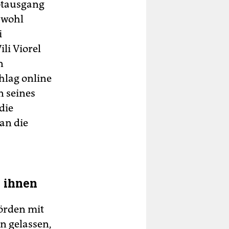
Notausgang
 wohl
i
li Viorel
n
hlag online
n seines
die
an die
 ihnen
örden mit
n gelassen,