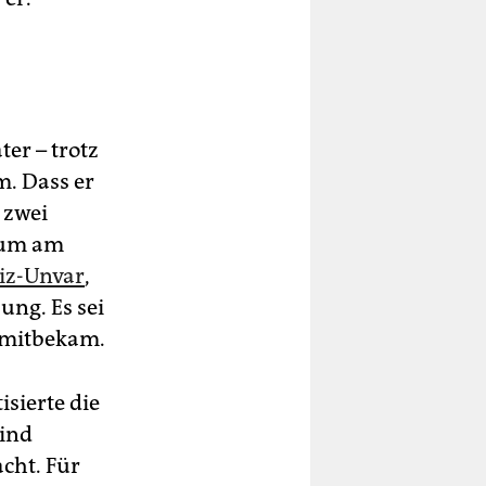
er – trotz
m. Dass er
 zwei
, um am
iz-Unvar
,
ng. Es sei
s mitbekam.
sierte die
Kind
cht. Für