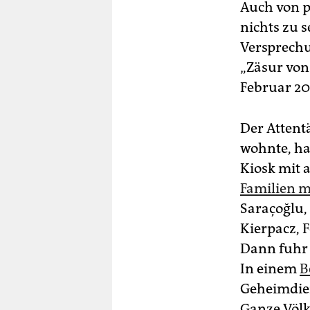
Auch von p
nichts zu 
Versprechu
„Zäsur von 
Februar 20
Der Attentä
wohnte, ha
Kiosk mit 
Familien m
Saraçoğlu,
Kierpacz, 
Dann fuhr 
In einem
B
Geheimdien
Ganze Völk