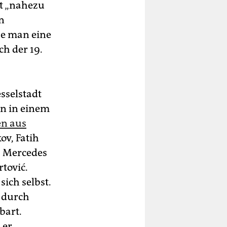
at „nahezu
n
se man eine
ch der 19.
esselstadt
n in einem
n aus
ov, Fatih
, Mercedes
tović.
ich selbst.
g durch
bart.
 er.