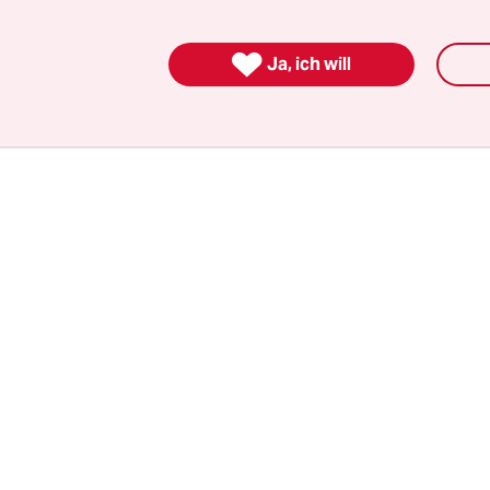
 Denn über allem stehe die Frage: Hätte der Ansch
t werden können?

Ja, ich will