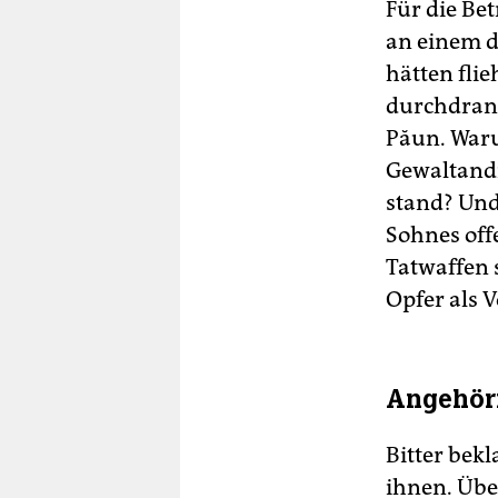
Für die Be
an einem d
hätten fli
durchdrang
Păun. Warum
Gewaltandr
stand? Un
Sohnes off
Tatwaffen 
Opfer als 
Angehör
Bitter bek
ihnen. Übe