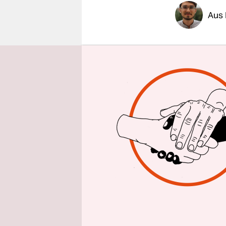
epaper login
Aus
Am Freita
Attentat i
Walter Ste
werden dab
Jahrestag 
ein 43-Jäh
Menschen 
Doch einig
„Initiative
Videokun
Versagens“