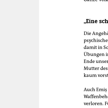
„Eine sc
Die Angehör
psychische
damit in S
Übungen in
Ende unser
Mutter des
kaum vorst
Auch Emiş 
Waffenbehö
verloren. 