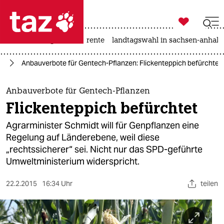

taz zahl ich
hitze
niedrigwasser
rente
landtagswahl in sachsen-anhalt

taz zahl ich
ik
Anbauverbote für Gentech-Pflanzen: Flickenteppich befürchtet
taz zahl ich
themen
Anbauverbote für Gentech-Pflanzen
Flickenteppich befürchtet
politik
Agrarminister Schmidt will für Genpflanzen eine
öko
Regelung auf Länderebene, weil diese
„rechtssicherer“ sei. Nicht nur das SPD-geführte
gesellschaft
Umweltministerium widerspricht.
kultur
22.2.2015
16:34 Uhr
teilen
sport