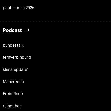
panterpreis 2026
Podcast
bundestalk
fernverbindung
klima update°
Mauerecho
Freie Rede
reingehen