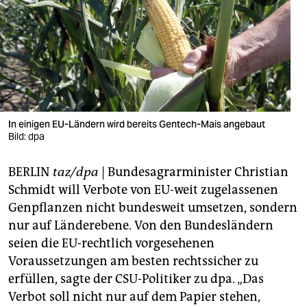
berlin
nord
wahrheit
verlag
verlag
In einigen EU-Ländern wird bereits Gentech-Mais angebaut
Bild: dpa
veranstaltungen
BERLIN
taz/dpa
|
Bundesagrarminister Christian
shop
Schmidt will Verbote von EU-weit zugelassenen
fragen & hilfe
Genpflanzen nicht bundesweit umsetzen, sondern
nur auf Länderebene. Von den Bundesländern
unterstützen
seien die EU-rechtlich vorgesehenen
abo
Voraussetzungen am besten rechtssicher zu
erfüllen, sagte der CSU-Politiker zu dpa. „Das
genossenschaft
Verbot soll nicht nur auf dem Papier stehen,