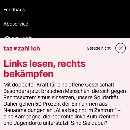
Feedback
Aboservice
ePaper Login
taz
zahl ich
Gerade nicht

Downloads für Abonnierende
Links lesen, rechts
bekämpfen
© 2026 taz Verlags und Vertriebs GmbH
Mit doppelter Kraft für eine offene Gesellschaft!
Alle Rechte vorbehalten. Bei rechtlichen Fragen oder für Genehmigungen
wenden Sie sich bitte an
lizenzen@taz.de
Besonders jetzt brauchen Menschen, die sich gegen
Rechtsextremismus einsetzen, unsere Solidarität.
Daher gehen 50 Prozent der Einnahmen aus
Feedback
Redaktionsstatut
Kommune-Richtlinien
KI-
Neuanmeldungen an „Alles beginnt im Zentrum“ –
eine Kampagne, die bedrohte linke Kulturzentren
Leitlinie
Informant
Datenschutz
Impressum
AGB
und Jugendorte unterstützt. Sind Sie dabei?