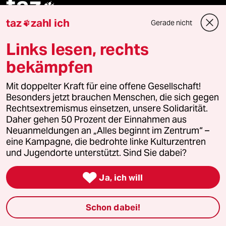
taz

taz
zahl ich
Gerade nicht

Folgen Sie uns
Links lesen, rechts
bekämpfen
Ressorts
Mit doppelter Kraft für eine offene Gesellschaft!
Besonders jetzt brauchen Menschen, die sich gegen
Politik
Rechtsextremismus einsetzen, unsere Solidarität.
Daher gehen 50 Prozent der Einnahmen aus
Neuanmeldungen an „Alles beginnt im Zentrum“ –
Öko
eine Kampagne, die bedrohte linke Kulturzentren
und Jugendorte unterstützt. Sind Sie dabei?
Gesellschaft

Ja, ich will
Kultur
Sport
Schon dabei!