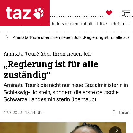

taz zahl ich
iran-krieg
landtagswahl in sachsen-anhalt
hitze
christophe

taz zahl ich
nd
Aminata Touré über ihren neuen Job: „Regierung ist für alle zust
taz zahl ich
themen
Aminata Touré über ihren neuen Job
„Regierung ist für alle
politik
zuständig“
öko
Aminata Touré die nicht nur neue Sozialministerin in
Schleswig-Holstein, sondern die erste deutsche
gesellschaft
Schwarze Landes­ministerin überhaupt.
kultur
17.7.2022
18:44 Uhr
teilen
sport