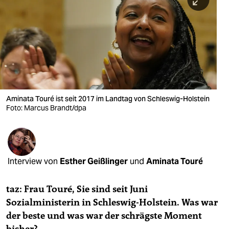
berlin
nord
wahrheit
verlag
verlag
Aminata Touré ist seit 2017 im Landtag von Schleswig-Holstein
Foto: Marcus Brandt/dpa
veranstaltungen
shop
fragen & hilfe
Interview von
Esther Geißlinger
und
Aminata Touré
unterstützen
taz: Frau Touré, Sie sind seit Juni
abo
Sozialministerin in Schleswig-Holstein. Was war
genossenschaft
der beste und was war der schrägste Moment