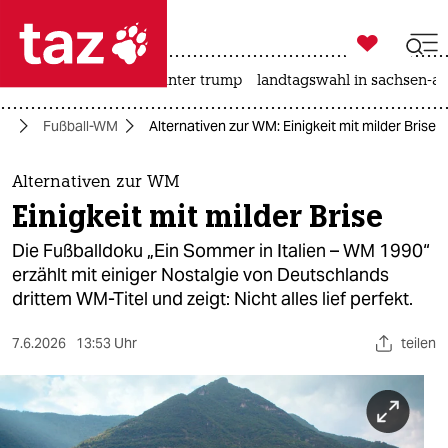

taz zahl ich
nahost-konflikt
usa unter trump
landtagswahl in sachsen-an

taz zahl ich
en
Fußball-WM
Alternativen zur WM: Einigkeit mit milder Brise
taz zahl ich
themen
Alternativen zur WM
Einigkeit mit milder Brise
politik
Die Fußballdoku „Ein Sommer in Italien – WM 1990“
öko
erzählt mit einiger Nostalgie von Deutschlands
drittem WM-Titel und zeigt: Nicht alles lief perfekt.
gesellschaft
7.6.2026
13:53 Uhr
teilen
kultur
sport