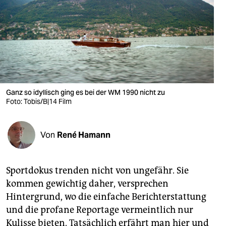
berlin
nord
wahrheit
verlag
verlag
Ganz so idyllisch ging es bei der WM 1990 nicht zu
Foto: Tobis/B|14 Film
veranstaltungen
shop
Von
René Hamann
fragen & hilfe
unterstützen
Sportdokus trenden nicht von ungefähr. Sie
kommen gewichtig daher, versprechen
abo
Hintergrund, wo die einfache Berichterstattung
genossenschaft
und die profane Reportage vermeintlich nur
Kulisse bieten. Tatsächlich erfährt man hier und