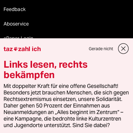
Feedback
Aboservice
ePaper Login
taz
zahl ich
Gerade nicht

Downloads für Abonnierende
Links lesen, rechts
bekämpfen
© 2026 taz Verlags und Vertriebs GmbH
Mit doppelter Kraft für eine offene Gesellschaft!
Alle Rechte vorbehalten. Bei rechtlichen Fragen oder für Genehmigungen
wenden Sie sich bitte an
lizenzen@taz.de
Besonders jetzt brauchen Menschen, die sich gegen
Rechtsextremismus einsetzen, unsere Solidarität.
Daher gehen 50 Prozent der Einnahmen aus
Feedback
Redaktionsstatut
Kommune-Richtlinien
KI-
Neuanmeldungen an „Alles beginnt im Zentrum“ –
eine Kampagne, die bedrohte linke Kulturzentren
Leitlinie
Informant
Datenschutz
Impressum
AGB
und Jugendorte unterstützt. Sind Sie dabei?