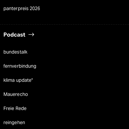
panterpreis 2026
Podcast
bundestalk
fernverbindung
klima update°
Mauerecho
Freie Rede
reingehen