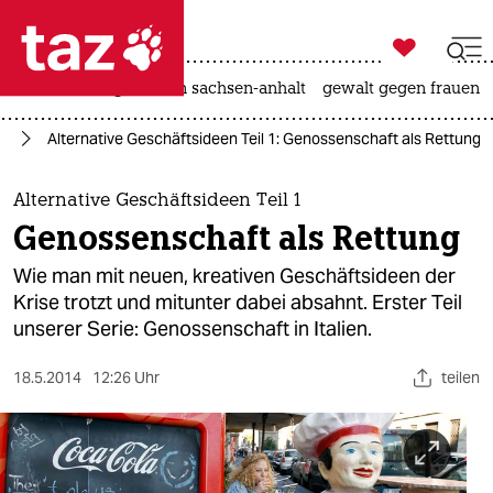

taz zahl ich
hitze
landtagswahl in sachsen-anhalt
gewalt gegen frauen

taz zahl ich
ie
Alternative Geschäftsideen Teil 1: Genossenschaft als Rettung
taz zahl ich
themen
Alternative Geschäftsideen Teil 1
Genossenschaft als Rettung
politik
Wie man mit neuen, kreativen Geschäftsideen der
öko
Krise trotzt und mitunter dabei absahnt. Erster Teil
unserer Serie: Genossenschaft in Italien.
gesellschaft
18.5.2014
12:26 Uhr
teilen
kultur
sport