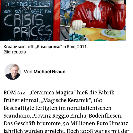
berlin
nord
wahrheit
verlag
Kreativ sein hilft: „Krisenpreise“ in Rom, 2011.
verlag
Bild: reuters
veranstaltungen
Von
Michael Braun
shop
fragen & hilfe
ROM
taz
| „Ceramica Magica“ hieß die Fabrik
unterstützen
früher einmal, „Magische Keramik“; 160
Beschäftigte fertigten im norditalienischen
abo
Scandiano, Provinz Reggio Emilia, Bodenfliesen.
genossenschaft
Das Geschäft brummte, 50 Millionen Euro Umsatz
jährlich wurden erreicht. Doch 2008 war es mit der