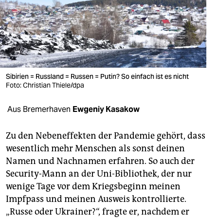
berlin
nord
wahrheit
verlag
Sibirien = Russland = Russen = Putin? So einfach ist es nicht
verlag
Foto: Christian Thiele/dpa
veranstaltungen
Aus Bremerhaven
Ewgeniy Kasakow
shop
Zu den Nebeneffekten der Pandemie gehört, dass
fragen & hilfe
wesentlich mehr Menschen als sonst deinen
Namen und Nachnamen erfahren. So auch der
unterstützen
Security-Mann an der Uni-Bibliothek, der nur
abo
wenige Tage vor dem Kriegsbeginn meinen
Impfpass und meinen Ausweis kontrollierte.
genossenschaft
„Russe oder Ukrainer?“, fragte er, nachdem er