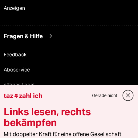
Anzeigen
Fragen & Hilfe
Feedback
Aboservice
ePaper Login
taz
zahl ich
Gerade nicht

Downloads für Abonnierende
Links lesen, rechts
bekämpfen
© 2026 taz Verlags und Vertriebs GmbH
Mit doppelter Kraft für eine offene Gesellschaft!
Alle Rechte vorbehalten. Bei rechtlichen Fragen oder für Genehmigungen