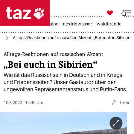

taz zahl ich
hitze
krieg in der ukraine
niedrigwasser
waldbrände

taz zahl ich
ne
Alltags-Reaktionen auf russischen Akzent: „Bei euch in Sibirien“
taz zahl ich
themen
Alltags-Reaktionen auf russischen Akzent
„Bei euch in Sibirien“
politik
Wie ist das Russisch­sein in Deutschland in Kriegs-
öko
und Friedenszeiten? Unser Gastautor über den
ungewollten Repräsentantenstatus und Putin-Fans.
gesellschaft
10.3.2022
14:49 Uhr
teilen
kultur
sport