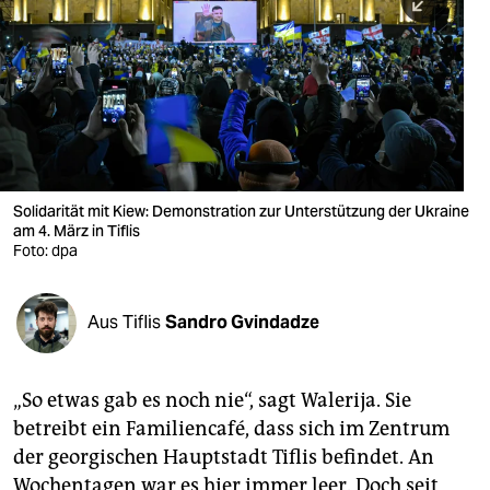
berlin
nord
wahrheit
verlag
verlag
Solidarität mit Kiew: Demonstration zur Unterstützung der Ukraine
am 4. März in Tiflis
veranstaltungen
Foto: dpa
shop
fragen & hilfe
Aus Tiflis
Sandro Gvindadze
unterstützen
„So etwas gab es noch nie“, sagt Walerija. Sie
abo
betreibt ein Familiencafé, dass sich im Zentrum
genossenschaft
der georgischen Hauptstadt Tiflis befindet. An
Wochentagen war es hier immer leer. Doch seit