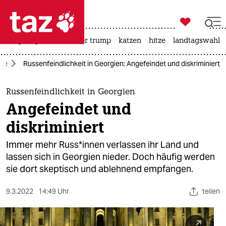

taz zahl ich
bergsteigen
usa unter trump
katzen
hitze
landtagswahl i

taz zahl ich
ine
Russenfeindlichkeit in Georgien: Angefeindet und diskriminiert
taz zahl ich
themen
Russenfeindlichkeit in Georgien
Angefeindet und
politik
diskriminiert
öko
Immer mehr Rus­s*in­nen verlassen ihr Land und
lassen sich in Georgien nieder. Doch häufig werden
gesellschaft
sie dort skeptisch und ablehnend empfangen.
kultur
9.3.2022
14:49 Uhr
teilen
sport