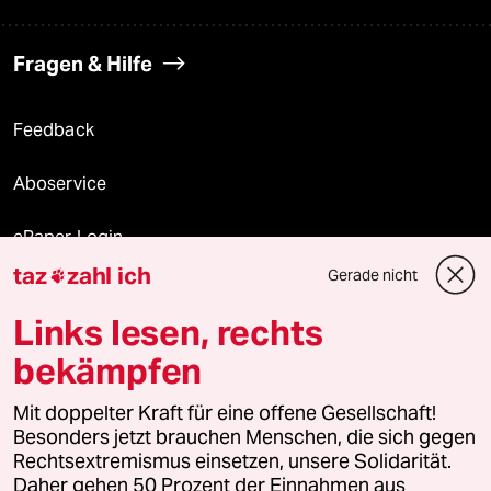
Fragen & Hilfe
Feedback
Aboservice
ePaper Login
taz
zahl ich
Gerade nicht

Downloads für Abonnierende
Links lesen, rechts
bekämpfen
© 2026 taz Verlags und Vertriebs GmbH
Mit doppelter Kraft für eine offene Gesellschaft!
Alle Rechte vorbehalten. Bei rechtlichen Fragen oder für Genehmigungen
wenden Sie sich bitte an
lizenzen@taz.de
Besonders jetzt brauchen Menschen, die sich gegen
Rechtsextremismus einsetzen, unsere Solidarität.
Daher gehen 50 Prozent der Einnahmen aus