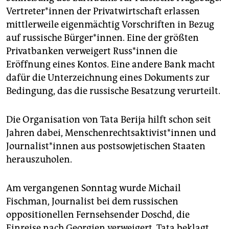
Ver­tre­te­r*in­nen der Privatwirtschaft erlassen
mittlerweile eigenmächtig Vorschriften in Bezug
auf russische Bürger*innen. Eine der größten
Privatbanken verweigert Rus­s*in­nen die
Eröffnung eines Kontos. Eine andere Bank macht
dafür die Unterzeichnung eines Dokuments zur
Bedingung, das die russische Besatzung verurteilt.
Die Organisation von Tata Berija hilft schon seit
Jahren dabei, Men­schen­rechts­ak­ti­vis­t*in­nen und
Jour­na­lis­t*in­nen aus postsowjetischen Staaten
herauszuholen.
Am vergangenen Sonntag wurde Michail
Fischman, Journalist bei dem russischen
oppositionellen Fernsehsender Doschd, die
Einreise nach Georgien verweigert. Tata beklagt,