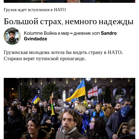
Грузия ждет вступления в НАТО
Большой страх, немного надежды
Kolumne
Война и мир – дневник
von
Sandro
Gvindadze
Грузинская молодежь хотела бы видеть страну в НАТО.
Старики верят путинской пропаганде.