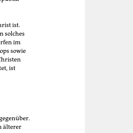
ist ist.
n solches
ürfen im
hops sowie
Christen
t, ist
 gegenüber.
 älterer