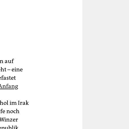
n auf
ht – eine
efastet
Anfang
hol im Irak
rfe noch
 Winzer
epublik