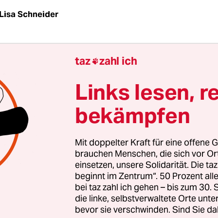
Lisa Schneider
rhohen Leuchtbuchstaben – Glenfiddich, ein sch
taz
zahl ich

und vor mit dunkler Folie abgeklebten Glastüren s
t am Smartphone spielend, ein Mann. Wer den L
Links lesen, r
Bagdader Stadtteil Jarmouk betreten will, muss 
bekämpfen
er Tasche zeigen, die Männer tastet er kurz ab. I
importierter und lokaler Alkohol: Wein aus dem 
Schweden, Whiskey aus den USA, Bier aus dem
Mit doppelter Kraft für eine offene G
hen Flensburg, Arrak aus der Autonomen Regio
brauchen Menschen, die sich vor O
einsetzen, unsere Solidarität. Die ta
k.
beginnt im Zentrum“. 50 Prozent a
bei taz zahl ich gehen – bis zum 30
bt der Verkehr, der Shop liegt an einer großen St
die linke, selbstverwaltete Orte unte
fen führt, und das Hupen des chaotischen Bagd
bevor sie verschwinden. Sind Sie da