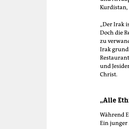
Kurdistan,
„Der Irak i
Doch die R
zu verwand
Irak grund
Restaurant
und Jesiden
Christ.
„Alle Et
Während El
Ein junger