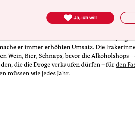
ingt bis in den Laden. An der Kasse sitzt, Reis un
essend, mit leuchtend grünen Augen und gestyl

Ja, ich will
t Elias, der seinen echten Namen nicht veröffent
hrend des Essens kassiert er ab, verpackt Flasche
 bunte Plastiktüten. Das Geschäft brummt, sagt e
ache er immer erhöhten Umsatz. Die Irakerinn
en Wein, Bier, Schnaps, bevor die Alkoholshops – 
äden, die die Droge verkaufen dürfen – für
den Fa
n müssen wie jedes Jahr.