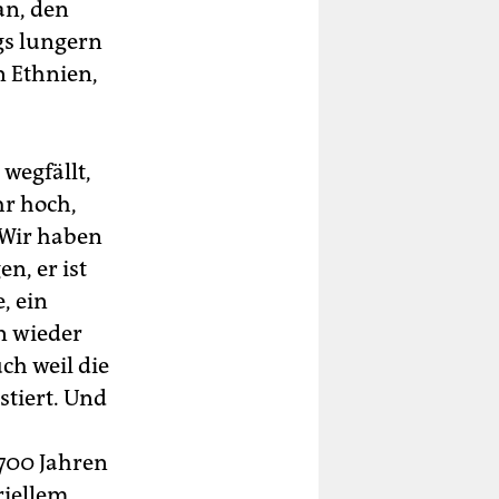
an, den
gs lungern
 Ethnien,
wegfällt,
hr hoch,
 „Wir haben
n, er ist
, ein
n wieder
ch weil die
stiert. Und
.700 Jahren
riellem