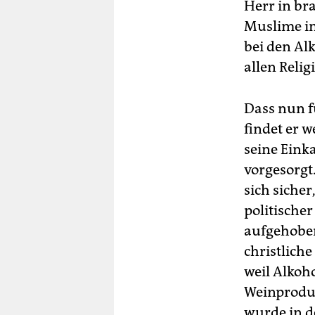
Herr in br
Muslime im
bei den Al
allen Religi
Dass nun f
findet er 
seine Einka
vorgesorg
sich sicher
politische
aufgehoben,
christlich
weil Alkoh
Weinproduk
wurde in d