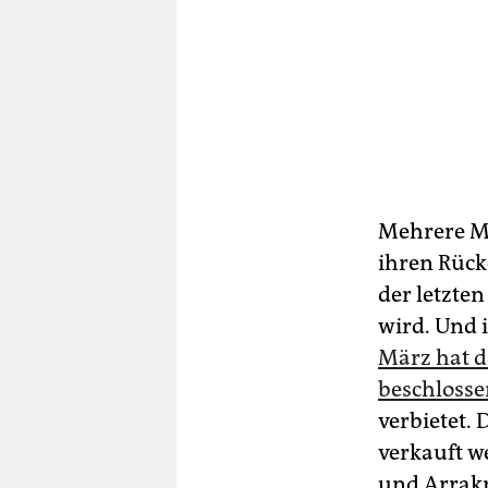
Mehrere M
ihren Rücke
der letzten
wird. Und i
März hat d
beschlosse
verbietet. 
verkauft we
und Arrakp