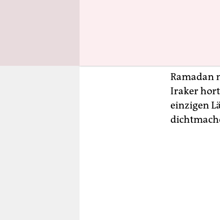
Verkehrs dr
Hühnchen 
langem Bar
möchte. Wä
blickdichte
Ramadan m
Iraker hort
einzigen L
dichtmache