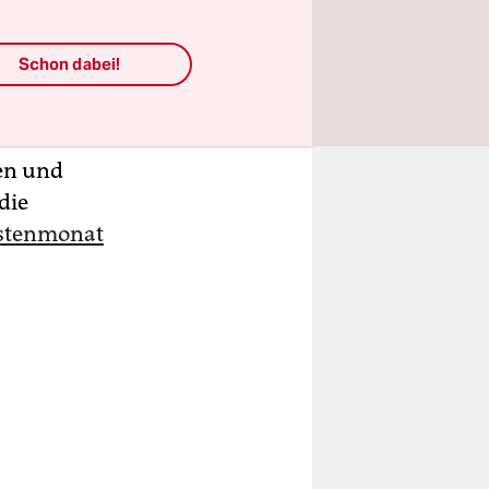
d
tem
Schon dabei!
licht sehen
n in
r. Kurz vor
en und
die
stenmonat