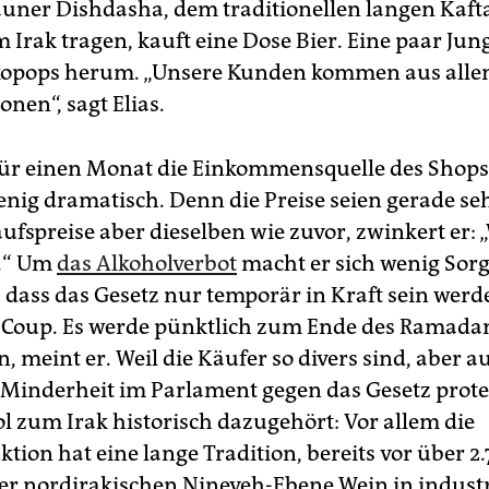
auner Dishdasha, dem traditionellen langen Kaft
 Irak tragen, kauft eine Dose Bier. Eine paar Jun
kopops herum. „Unsere Kunden kommen aus allen
onen“, sagt Elias.
ür einen Monat die Einkommensquelle des Shops 
wenig dramatisch. Denn die Preise seien gerade se
ufspreise aber dieselben wie zuvor, zwinkert er:
t.“ Um
das Alkoholverbot
macht er sich wenig Sorge
, dass das Gesetz nur temporär in Kraft sein werde
r Coup. Es werde pünktlich zum Ende des Ramada
 meint er. Weil die Käufer so divers sind, aber au
e Minderheit im Parlament gegen das Gesetz prote
ol zum Irak historisch dazugehört: Vor allem die
tion hat eine lange Tradition, bereits vor über 2
er nordirakischen Nineveh-Ebene Wein in indust