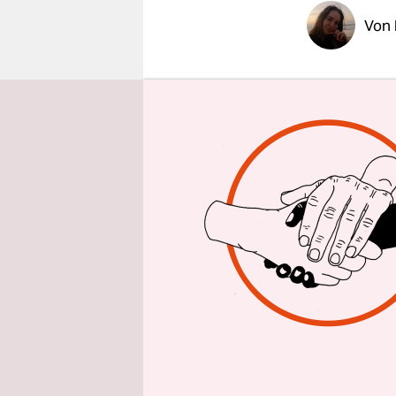
epaper login
Von
Unter mete
Whiskey – 
gelangweil
zentralen 
Inhalt sein
um Reihe, 
Wodka aus 
norddeutsc
im Nordira
Draußen to
zum Flugha