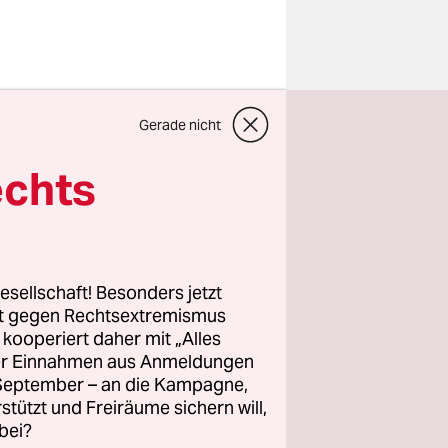
ottischer
Gerade nicht
itzt,
aden im
echts
ihm den
nnen, Reihe
Libanon,
esellschaft! Besonders jetzt
n Kurdistan
rt gegen Rechtsextremismus
z kooperiert daher mit „Alles
ller Einnahmen aus Anmeldungen
. September – an die Kampagne,
raße, die
rstützt und Freiräume sichern will,
ader
bei?