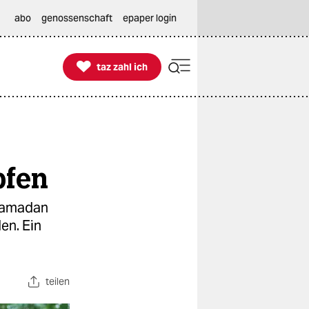
abo
genossenschaft
epaper login

taz zahl ich
taz zahl ich
pfen
 Ramadan
en. Ein
teilen