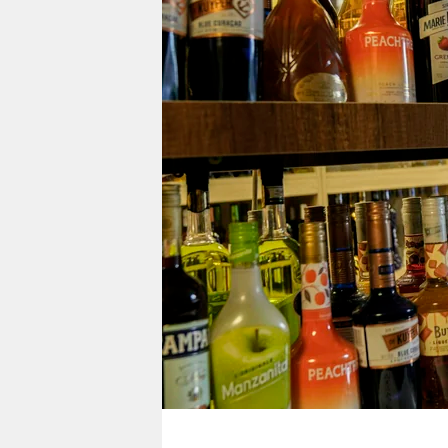
berlin
nord
wahrheit
verlag
verlag
veranstaltungen
shop
fragen & hilfe
unterstützen
abo
genossenschaft