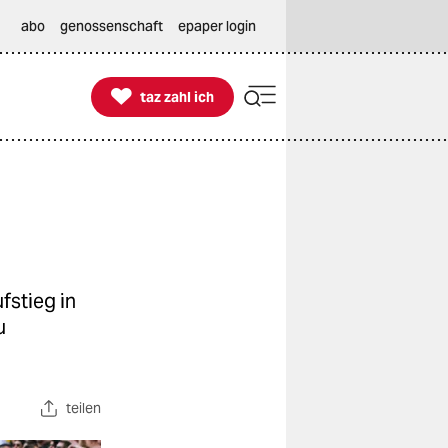
abo
genossenschaft
epaper login

taz zahl ich
taz zahl ich
fstieg in
u
teilen