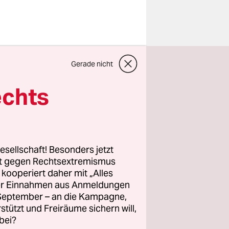
mannia mit
Gerade nicht
er mit dem
da! Und
echts
Alemannia
em Block
esellschaft! Besonders jetzt
mals
rt gegen Rechtsextremismus
z kooperiert daher mit „Alles
amit der
ller Einnahmen aus Anmeldungen
. September – an die Kampagne,
rstützt und Freiräume sichern will,
bei?