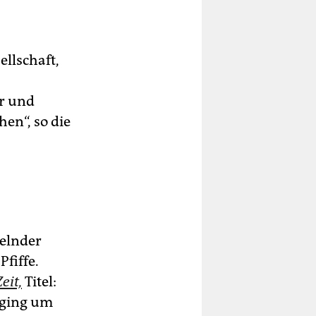
ellschaft,
er und
en“, so die
selnder
fiffe.
Zeit,
Titel:
 ging um