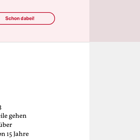
Schon dabei!
3
eile gehen
 über
on 15 Jahre