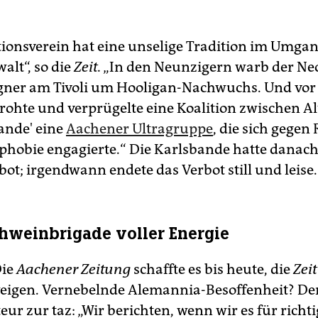
tionsverein hat eine unselige Tradition im Umga
alt“, so die
Zeit.
„In den Neunzigern warb der Ne
ner am Tivoli um Hooligan-Nachwuchs. Und vor
rohte und verprügelte eine Koalition zwischen A
ande' eine
Aachener Ultragruppe
, die sich gegen
obie engagierte.“ Die Karlsbande hatte danach
ot; irgendwann endete das Verbot still und leise.
weinbrigade voller Energie
Die
Aachener Zeitung
schaffte es bis heute, die
Zeit
eigen. Vernebelnde Alemannia-Besoffenheit? De
ur zur taz: „Wir berichten, wenn wir es für richti