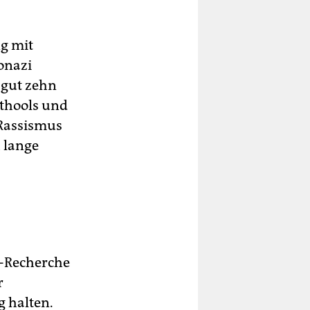
ng mit
onazi
 gut zehn
lthools und
 Rassismus
 lange
-Recherche
r
g halten.