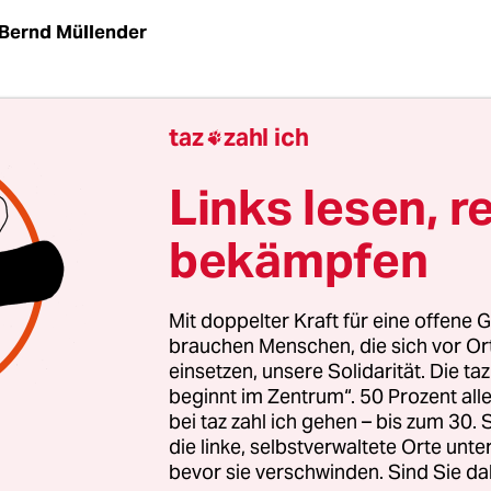
Bernd Müllender
war es jahrzehntelang so: Die einen lehnten Ale
taz
zahl ich

ynismus ab – ach, hör auf, immer die gleiche Lei
der doch nicht klappt. Und das ganze Rechtspack 
Links lesen, r
tanden, heimlich eine Dauerkarte zu besitzen. 
bekämpfen
013 versunken in der
Regionalliga
West.
halben Jahr ist alles anders: Man fragt, in welch
Mit doppelter Kraft für eine offene G
enn am Samstag? Selbst Achim Blickhäuser, ehe
brauchen Menschen, die sich vor O
einsetzen, unsere Solidarität. Die ta
 des Bunte-Liga-Klubs
Partisan Eifelstraße
und d
beginnt im Zentrum“. 50 Prozent a
schen Konkurrenzwelt, ruft zum Rudelgucken.
bei taz zahl ich gehen – bis zum 30
die linke, selbstverwaltete Orte unte
bevor sie verschwinden. Sind Sie da