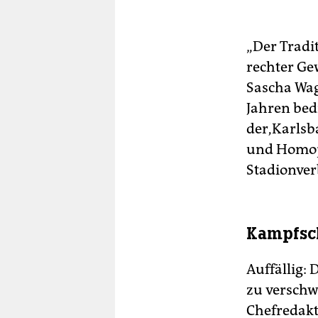
„Der Tradi
rechter Gew
Sascha Wag
Jahren bed
der,Karlsb
und Homoph
Stadionverb
Kampfsch
Auffällig: 
zu verschw
Chefredakte