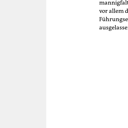
mannigfal
vor allem 
Führungset
ausgelasse