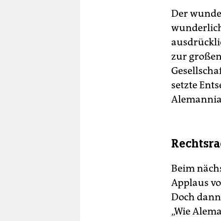
Der wunder
wunderlich
ausdrückl
zur großen
Gesellscha
setzte Ents
Alemannia
Rechtsra
Beim nächs
Applaus vo
Doch dann 
„Wie Alema