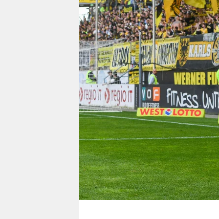
berlin
nord
wahrheit
verlag
verlag
veranstaltungen
shop
fragen & hilfe
unterstützen
abo
genossenschaft