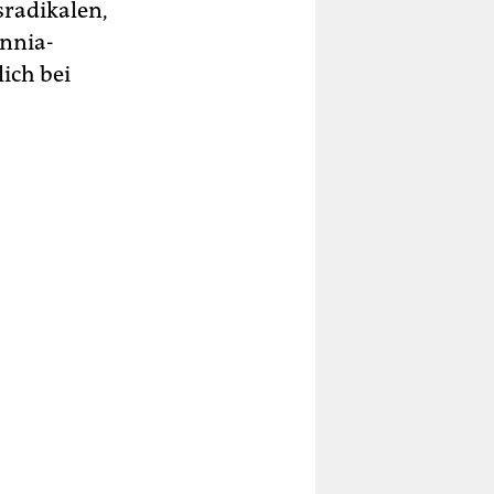
radikalen,
annia-
ich bei