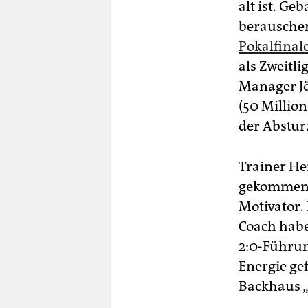
alt ist. G
berauschen
Pokalfinal
als Zweitli
Manager Jö
(50 Millio
der Absturz
Trainer He
gekommen,
Motivator. 
Coach habe
2:0-Führun
Energie gef
Backhaus „