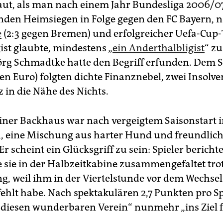
ebaut, als man nach einem Jahr Bundesliga 2006/07
den Heimsiegen in Folge gegen den FC Bayern, 
e
(2:3 gegen Bremen) und erfolgreicher Uefa-Cup
gist glaubte, mindestens „
ein Anderthalbligist
“ zu
rg Schmadtke hatte den Begriff erfunden. Dem 
nen Euro) folgten dichte Finanznebel, zwei Insolv
 in die Nähe des Nichts.
iner Backhaus war nach vergeigtem Saisonstart 
 eine Mischung aus harter Hund und freundlich
Er scheint ein Glücksgriff zu sein: Spieler bericht
 sie in der Halbzeitkabine zusammengefaltet trot
g, weil ihm in der Viertelstunde vor dem Wechsel 
ehlt habe. Nach spektakulären 2,7 Punkten pro Spi
diesen wunderbaren Verein“ nunmehr „ins Ziel f