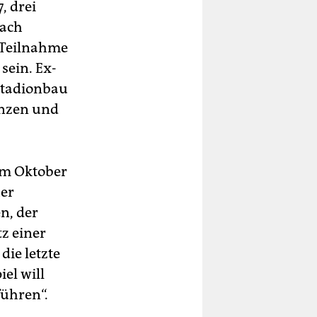
, drei
nach
-Teilnahme
 sein. Ex-
Stadionbau
enzen und
im Oktober
er
en, der
z einer
die letzte
el will
ühren“.