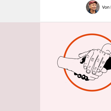
epaper login
Von
In Aachen 
saftigem Z
Aufstieg, 
andere ges
war seit 2
Seit einem 
warst du d
Inteamchef
fußballeri