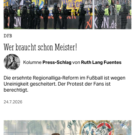
berlin
nord
wahrheit
DFB
verlag
Wer braucht schon Meister!
verlag
Kolumne
Press-Schlag
von
Ruth Lang Fuentes
veranstaltungen
shop
Die ersehnte Regionalliga-Reform im Fußball ist wegen
Uneinigkeit gescheitert. Der Protest der Fans ist
fragen & hilfe
berechtigt.
unterstützen
24.7.2026
abo
genossenschaft