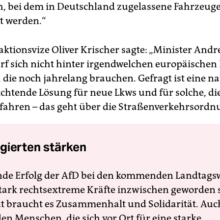
h, bei dem in Deutschland zugelassene Fahrzeug
t werden.“
tionsvize Oliver Krischer sagte: ­„Minister ­Andr
rf sich nicht hinter irgendwelchen europäische
 die noch jahrelang brauchen. Gefragt ist eine na
ichtende Lösung für neue Lkws und für solche, di
 fahren – das geht über die Straßenverkehrsordn
gierten stärken
nde Erfolg der AfD bei den kommenden Landtags
 stark rechtsextreme Kräfte inzwischen geworden 
zt braucht es Zusammenhalt und Solidarität. Auc
en Menschen, die sich vor Ort für eine starke