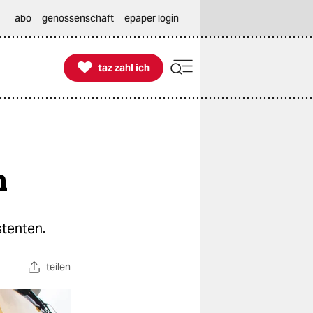
abo
genossenschaft
epaper login

taz zahl ich
taz zahl ich
n
tenten.
teilen