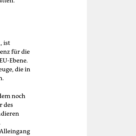
ätten.
 ist
enz für die
 EU-Ebene.
uge, die in
n.
tzdem noch
r des
ädieren
d
 Alleingang