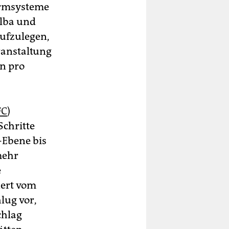
armsysteme
Alba und
ufzulegen,
ranstaltung
en pro
FC
)
Schritte
-Ebene bis
mehr
e
ert vom
lug vor,
chlag