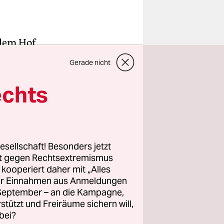
 dem Hof
Gerade nicht
äte
cheuer
echts
die
ausstatten
esellschaft! Besonders jetzt
rt gegen Rechtsextremismus
Lkw-
z kooperiert daher mit „Alles
ller Einnahmen aus Anmeldungen
nde
. September – an die Kampagne,
schnell mit
rstützt und Freiräume sichern will,
bei?
 sie sich