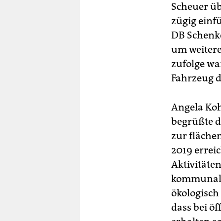
Scheuer üb
zügig einf
DB Schenke
um weitere
zufolge wa
Fahrzeug d
Angela Koh
begrüßte di
zur fläche
2019 errei
Aktivitäte
kommunale
ökologisch
dass bei ö