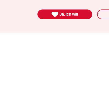
inkel der Lkw-Fahrer aufhalten? 40 Radfahrer sin
sweit schon bei Unfällen mit Lastern ums Lebe

Ja, ich will