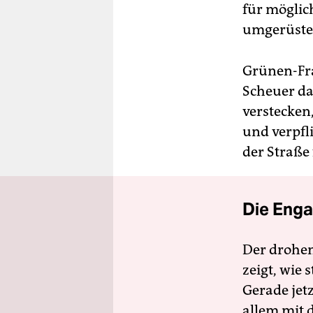
für möglic
umgerüste
Grünen-Frak
Scheuer da
verstecken,
und verpfl
der Straße
Die Enga
Der drohe
zeigt, wie
Gerade jet
allem mit d