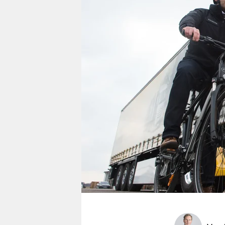
berlin
nord
wahrheit
verlag
verlag
veranstaltungen
shop
fragen & hilfe
unterstützen
abo
genossenschaft