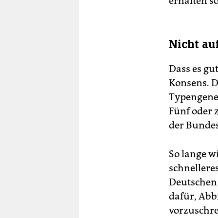
erhalten s
Nicht au
Dass es gu
Konsens. Do
Typengeneh
Fünf oder z
der Bundes
So lange w
schnellere
Deutschen 
dafür, Abb
vorzuschre