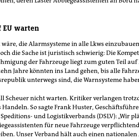
ollten, deren Laster Abbiegeassistenten an Bord h
f EU warten
t wäre, die Alarmsysteme in alle Lkws einzubauen,
ch die Sache ist juristisch schwierig: Die Kompet
migung der Fahrzeuge liegt zum guten Teil auf
ehn Jahre könnten ins Land gehen, bis alle Fahrze
republik unterwegs sind, die Warnsysteme habe
ill Scheuer nicht warten. Kritiker verlangen tro
s Handeln. So sagte Frank Huster, Geschäftsführe
Speditions- und Logistikverbands (DSLV): „Wir pl
iegeassistenten für neue Fahrzeuge verpflichten
iben. Unser Verband hält auch einen nationalen