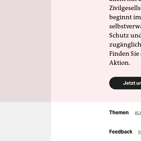
Zivilgesell
beginnt im
selbstverw
Schutz und 
zugänglich
Finden Sie
Aktion.
Jetzt u
Themen
#L
Feedback
K