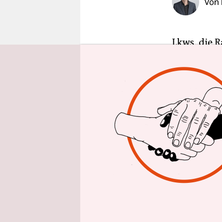
Von
epaper login
Lkws, die 
des Verkeh
sogenannt
möglichst 
(CSU) eine
Transportf
lassen – e
Zur „Aktio
Hersteller
Verkehrssi
eingeladen.
den Warnsy