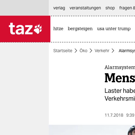
hautnavigation anspringen
hauptinhalt anspringen
footer anspringen
verlag
veranstaltungen
shop
fragen &
hitze
bergsteigen
usa unter trump

taz zahl ich
taz zahl ich
Startseite
Öko
Verkehr
Alarmsy
themen
politik
Alarmsystem
Mens
öko
Laster habe
gesellschaft
Verkehrsmi
kultur
11.7.2018
9:39
sport