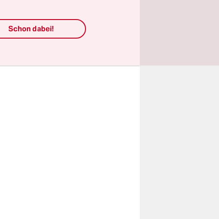
d dieses
n gekommen.
Schon dabei!