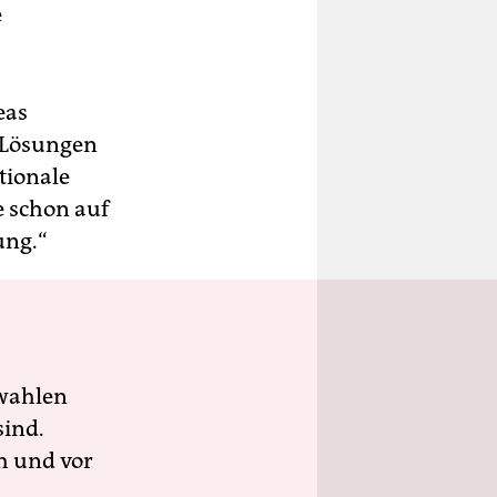
e
eas
n Lösungen
tionale
e schon auf
ung.“
wahlen
sind.
h und vor