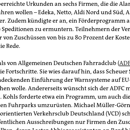
erreichte Urkunden an sechs Firmen, die die Al
ühren wollen – Edeka, Netto, Aldi Nord und Süd, 
r. Zudem kündigte er an, ein Förderprogramm a
 Speditionen zu ermuntern. Teilnehmern der Ve
r von Zuschüssen von bis zu 80 Prozent der Kost
ie Rede.
ls von Allgemeinen Deutschen Fahrradclub (
AD
e Fortschritte. Sie wies darauf hin, dass Scheuer 
ndeckenden Einführung der Warnsysteme auf EU
chen wolle. Andererseits wünscht sich der ADFC 
n. Kohls forderte etwa ein Programm, um auch di
n Fuhrparks umzurüsten. Michael Müller-Görn
 orientierten Verkehrsclub Deutschland (VCD) sch
ffentlichen Ausschreibungen nur Firmen den Zus