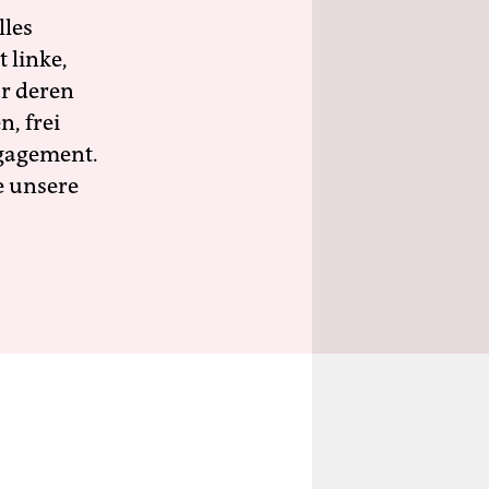
lles
 linke,
ür deren
n, frei
ngagement.
e unsere