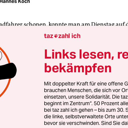
Hannes Koch
Radfahrer schonen, konnte man am Dienstag auf
rsministeriums in Berlin begutachten. Sie haben
taz
zahl ich

e
Abbiegeassistenten
an Bord. Damit sich die Ger
bald verbreiten, präsentierte Minister Andreas S
Links lesen, r
 Vereinbarung mit Unternehmen. Bis 2019 will er 
bekämpfen
ahrzeuge seiner Behörden mit den Alarmsystem 
twa bei den Wasser- und Schifffahrtsdirektionen.
Mit doppelter Kraft für eine offene G
brauchen Menschen, die sich vor O
n Abbiegeassistent“ hatte Scheuer Vertreter der 
einsetzen, unsere Solidarität. Die ta
, Spediteure, Prüforganisationen, Experten für
beginnt im Zentrum“. 50 Prozent a
cherheit sowie Autofahrer- und Radfahrerverbä
bei taz zahl ich gehen – bis zum 30
 Wichtigste Frage: Wie lassen sich die Fahrzeuge 
die linke, selbstverwaltete Orte unte
bevor sie verschwinden. Sind Sie da
stemen ausrüsten, die Personen bemerken, wenn