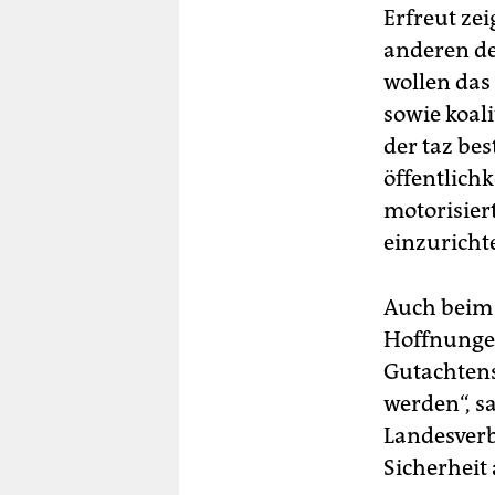
Erfreut zei
anderen de
wollen das
sowie koali
der taz bes
öffentlich
motorisier
einzuricht
Auch beim 
Hoffnungen:
Gutachtens
werden“, sa
Landesverb
Sicherheit