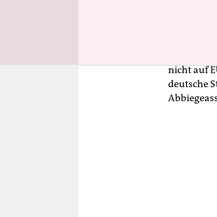
Stefan Gel
Rechtsguta
„Sonderfor
zu dem Sch
nicht auf 
deutsche S
Abbiegeass