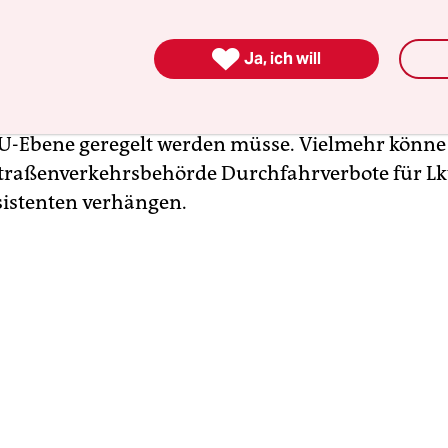
bhaar ein von seiner Fraktion in Auftrag gegeben

chten der Hochschule Darmstadt. Die
Ja, ich will
schungsgruppe Institutionenanalyse (sofia)“ ko
luss, dass eine Pflicht zum Einbau von Abbiegea
EU-Ebene geregelt werden müsse. Vielmehr könne
traßenverkehrsbehörde Durchfahrverbote für L
istenten verhängen.