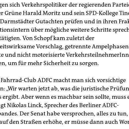
gen sich Verkehrspolitiker der regierenden Partei
r Grüne Harald Moritz und sein SPD-Kollege Tin
 Darmstädter Gutachten prüfen und in ihren Fra
tionsintern über mögliche weitere Schritte sprech
tätigten. Von Schopf kam zuletzt der
keitswirksame Vorschlag, getrennte Ampelphasen
te und nicht motorisierte VerkehrsteilnehmerIn
en, um für mehr Sicherheit zu sorgen.
Fahrrad-Club ADFC macht man sich vorsichtige
 „Wir warten jetzt ab, was die juristische Prüfu
 ergibt. Aber wenn es machbar sein sollte, muss
gt Nikolas Linck, Sprecher des Berliner ADFC-
andes. Der Senat habe versprochen, alles zu tun,
 auf den Straßen erhöhe, er müsse dann auch Wor