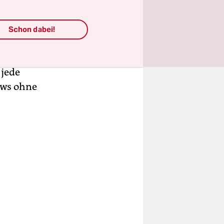
es
Schon dabei!
mmt darin
ssistenten
 jede
kws ohne