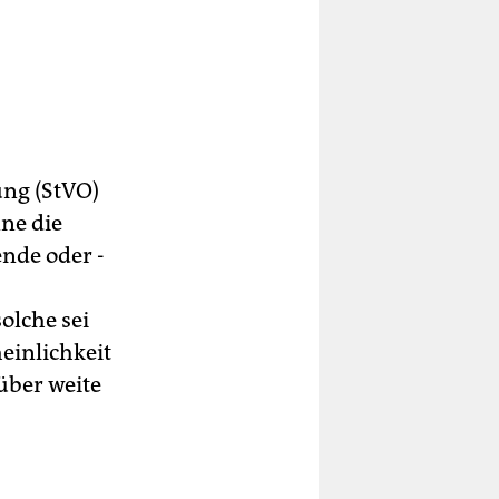
ung (StVO)
nne die
nde oder -
olche sei
inlichkeit
 über weite