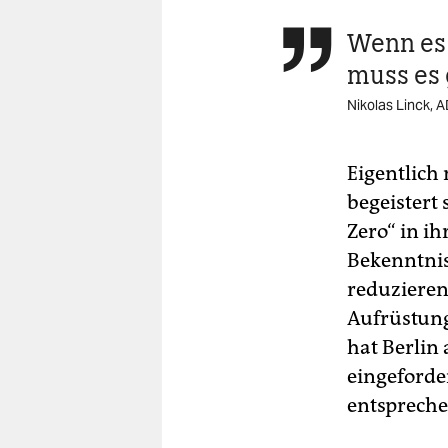
Wenn es 

muss es
Nikolas Linck, 
Eigentlich
begeistert 
Zero“ in ih
Bekenntnis
reduzieren
Aufrüstung
hat Berlin
eingeforde
entspreche