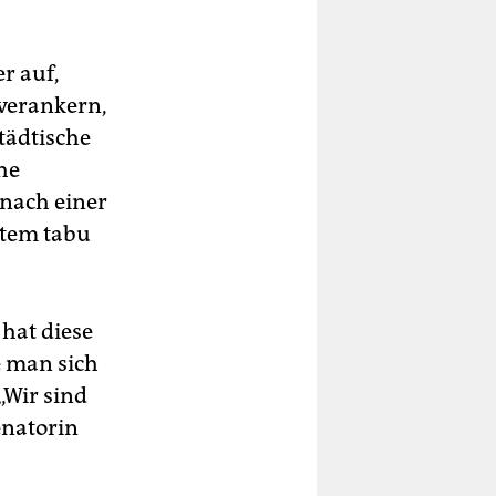
r auf,
 verankern,
tädtische
he
 nach einer
stem tabu
hat diese
e man sich
„Wir sind
enatorin