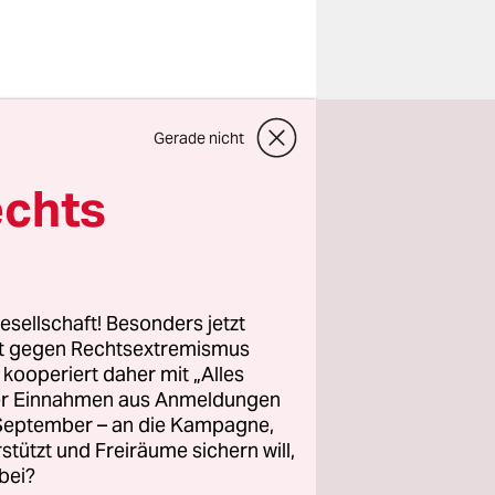
ersieht den
beim
Gerade nicht
ber sie
echts
Winkels
 Lkw-
ehlt, ist
esellschaft! Besonders jetzt
uen. Dazu
rt gegen Rechtsextremismus
hestens
z kooperiert daher mit „Alles
ller Einnahmen aus Anmeldungen
. September – an die Kampagne,
rstützt und Freiräume sichern will,
ng. In der
bei?
eordnete