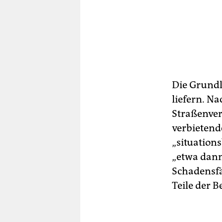
Die Grundl
liefern. N
Straßenver
verbietend
„situation
„etwa dan
Schadensfäl
Teile der B