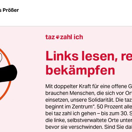
s Prößer
er passiert es, auch in Berlin: Ein Lkw-Fahrer üb
taz
zahl ich
en Menschen direkt neben sich und erfasst ihn 

gen. Die meisten dieser Unfälle enden tödlich, a
Links lesen, r
eidbar. Denn auch wenn das Problem des toten 
piegel nur bedingt lösbar ist, gibt es inzwischen
bekämpfen
sche Abhilfe in Form von Abbiegeassistenten, die
n vor Personen im Gefahrenbereich warnen. Was f
Mit doppelter Kraft für eine offene G
hrift, diese nicht ganz billigen Sensoren einzuba
brauchen Menschen, die sich vor O
iner EU-Richtlinie, die nach Stand der Dinge frü
einsetzen, unsere Solidarität. Die ta
en wird – und auch nur für Neufahrzeuge.
beginnt im Zentrum“. 50 Prozent a
bei taz zahl ich gehen – bis zum 30
die linke, selbstverwaltete Orte unte
denfalls bis vor Kurzem die herrschende Auffassu
bevor sie verschwinden. Sind Sie da
n Woche präsentierte der grüne Bundestagsabg