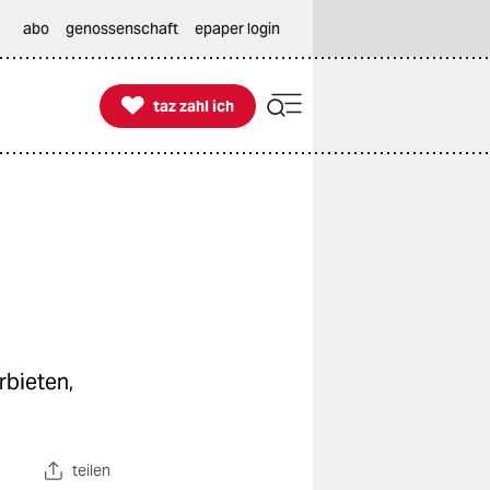
abo
genossenschaft
epaper login

taz zahl ich
taz zahl ich
rbieten,
teilen