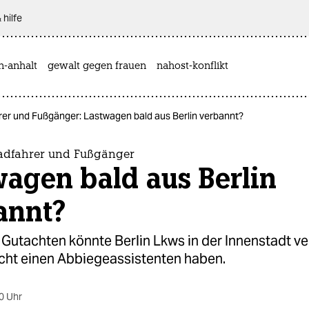
 hilfe
n-anhalt
gewalt gegen frauen
nahost-konflikt
rer und Fußgänger: Lastwagen bald aus Berlin verbannt?
Radfahrer und Fußgänger
agen bald aus Berlin
annt?
Gutachten könnte Berlin Lkws in der Innenstadt ve
icht einen Abbiegeassistenten haben.
0 Uhr