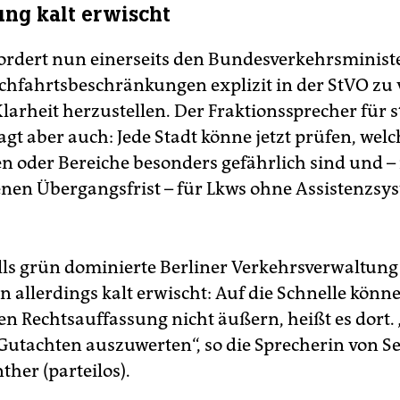
ng kalt erwischt
ordert nun einerseits den Bundesverkehrsministe
chfahrtsbeschränkungen explizit in der StVO zu
arheit herzustellen. Der Fraktionssprecher für s
agt aber auch: Jede Stadt könne jetzt prüfen, welc
 oder Bereiche besonders gefährlich sind und –
en Übergangsfrist – für Lkws ohne Assistenzsy
.
lls grün dominierte Berliner Verkehrsverwaltung 
n allerdings kalt erwischt: Auf die Schnelle könn
en Rechtsauffassung nicht äußern, heißt es dort. 
 Gutachten auszuwerten“, so die Sprecherin von S
her (parteilos).