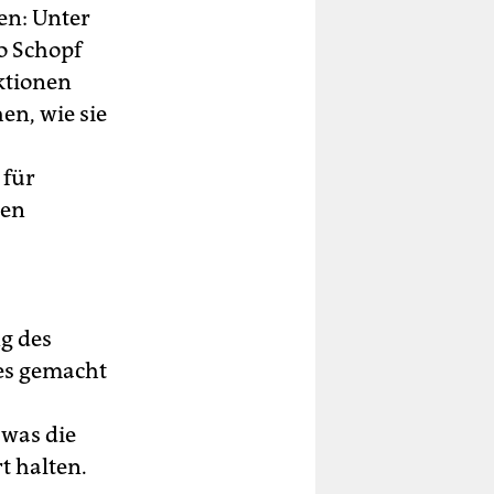
en: Unter
o Schopf
ktionen
en, wie sie
 für
nen
ng des
 es gemacht
 was die
t halten.