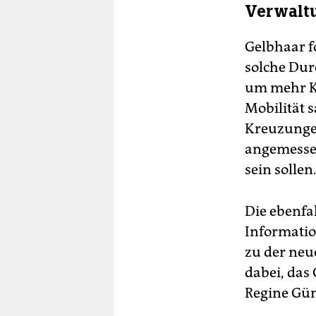
Verwaltu
Gelbhaar f
solche Dur
um mehr Kl
Mobilität s
Kreuzungen
angemessen
sein sollen
Die ebenfa
Informatio
zu der neu
dabei, das
Regine Günt