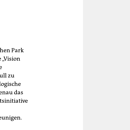
chen Park
 „Vision
e
ull zu
logische
genau das
initiative
eunigen.