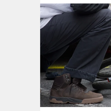
berlin
nord
wahrheit
verlag
verlag
veranstaltungen
shop
fragen & hilfe
unterstützen
abo
genossenschaft