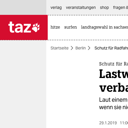
hautnavigation anspringen
hauptinhalt anspringen
footer anspringen
verlag
veranstaltungen
shop
fragen &
hitze
surfen
landtagswahl in sachse

taz zahl ich
taz zahl ich
Startseite
Berlin
Schutz für Radfah
themen
politik
Schutz für 
Lastw
öko
verb
gesellschaft
Laut einem 
kultur
wenn sie n
sport
29.1.2019
11:0