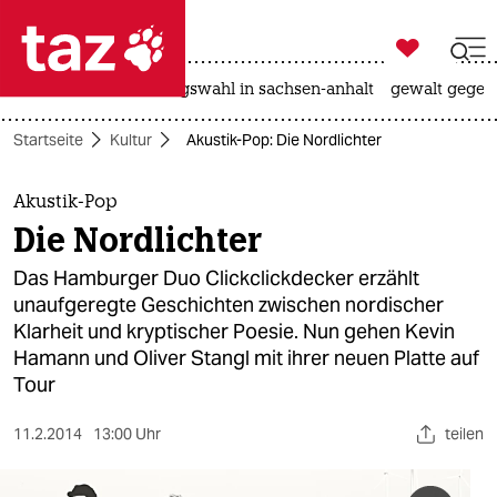

taz zahl ich
hitze
surfen
landtagswahl in sachsen-anhalt
gewalt gegen

taz zahl ich
Startseite
Kultur
Akustik-Pop: Die Nordlichter
taz zahl ich
themen
Akustik-Pop
Die Nordlichter
politik
Das Hamburger Duo Clickclickdecker erzählt
öko
unaufgeregte Geschichten zwischen nordischer
Klarheit und kryptischer Poesie. Nun gehen Kevin
gesellschaft
Hamann und Oliver Stangl mit ihrer neuen Platte auf
Tour
kultur
11.2.2014
13:00 Uhr
teilen
sport