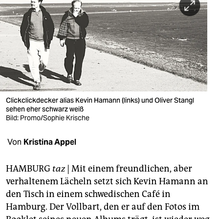
berlin
nord
wahrheit
verlag
verlag
Clickclickdecker alias Kevin Hamann (links) und Oliver Stangl
veranstaltungen
sehen eher schwarz weiß
Bild: Promo/Sophie Krische
shop
Von
Kristina Appel
fragen & hilfe
unterstützen
HAMBURG
taz
| Mit einem freundlichen, aber
verhaltenem Lächeln setzt sich Kevin Hamann an
abo
den Tisch in einem schwedischen Café in
genossenschaft
Hamburg. Der Vollbart, den er auf den Fotos im