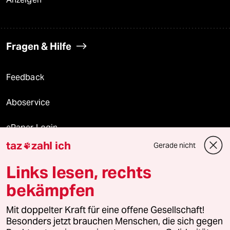
Fragen & Hilfe
Feedback
Aboservice
ePaper Login
taz
zahl ich
Gerade nicht

Downloads für Abonnierende
Links lesen, rechts
bekämpfen
© 2026 taz Verlags und Vertriebs GmbH
Mit doppelter Kraft für eine offene Gesellschaft!
Alle Rechte vorbehalten. Bei rechtlichen Fragen oder für Genehmigungen
wenden Sie sich bitte an
lizenzen@taz.de
Besonders jetzt brauchen Menschen, die sich gegen