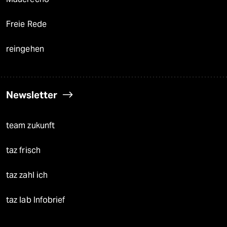
Freie Rede
reingehen
Newsletter
team zukunft
taz frisch
taz zahl ich
taz lab Infobrief