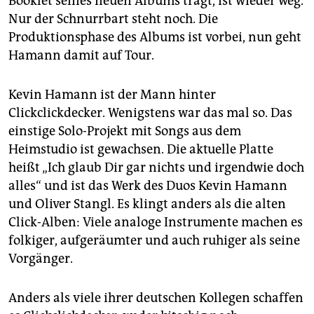
Booklet seines neuen Albums trägt, ist wieder weg.
epaper login
Nur der Schnurrbart steht noch. Die
Produktionsphase des Albums ist vorbei, nun geht
Hamann damit auf Tour.
Kevin Hamann ist der Mann hinter
Clickclickdecker. Wenigstens war das mal so. Das
einstige Solo-Projekt mit Songs aus dem
Heimstudio ist gewachsen. Die aktuelle Platte
heißt „Ich glaub Dir gar nichts und irgendwie doch
alles“ und ist das Werk des Duos Kevin Hamann
und Oliver Stangl. Es klingt anders als die alten
Click-Alben: Viele analoge Instrumente machen es
folkiger, aufgeräumter und auch ruhiger als seine
Vorgänger.
Anders als viele ihrer deutschen Kollegen schaffen