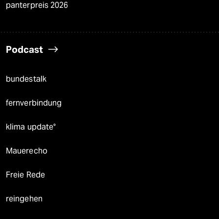
panterpreis 2026
Podcast
bundestalk
fernverbindung
klima update°
Mauerecho
Freie Rede
reingehen