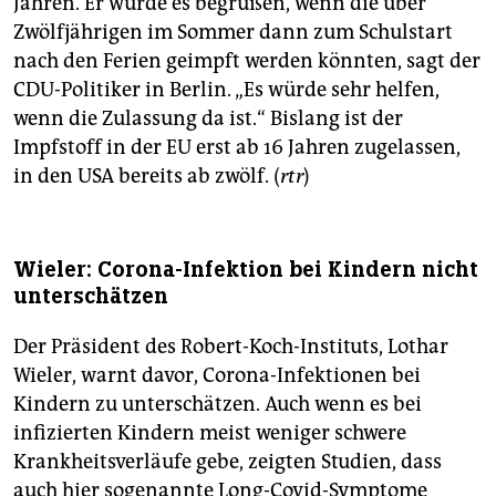
Jahren. Er würde es begrüßen, wenn die über
epaper login
Zwölfjährigen im Sommer dann zum Schulstart
nach den Ferien geimpft werden könnten, sagt der
CDU-Politiker in Berlin. „Es würde sehr helfen,
wenn die Zulassung da ist.“ Bislang ist der
Impfstoff in der EU erst ab 16 Jahren zugelassen,
in den USA bereits ab zwölf. (
rtr
)
Wieler: Corona-Infektion bei Kindern nicht
unterschätzen
Der Präsident des Robert-Koch-Instituts, Lothar
Wieler, warnt davor, Corona-Infektionen bei
Kindern zu unterschätzen. Auch wenn es bei
infizierten Kindern meist weniger schwere
Krankheitsverläufe gebe, zeigten Studien, dass
auch hier sogenannte Long-Covid-Symptome