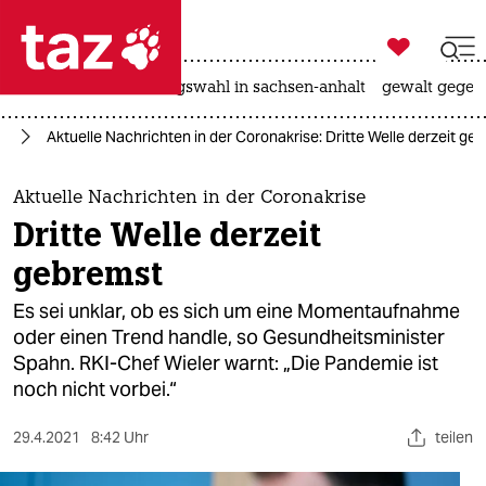

taz zahl ich
hitze
surfen
landtagswahl in sachsen-anhalt
gewalt gegen

taz zahl ich
us
Aktuelle Nachrichten in der Coronakrise: Dritte Welle derzeit ge
taz zahl ich
themen
Aktuelle Nachrichten in der Coronakrise
Dritte Welle derzeit
politik
gebremst
öko
Es sei unklar, ob es sich um eine Momentaufnahme
oder einen Trend handle, so Gesundheitsminister
gesellschaft
Spahn. RKI-Chef Wieler warnt: „Die Pandemie ist
noch nicht vorbei.“
kultur
sport
29.4.2021
8:42 Uhr
teilen