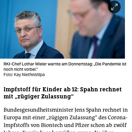
berlin
nord
wahrheit
verlag
verlag
veranstaltungen
RKI-Chef Lothar Wieler warnte am Donnertstag: „Die Pandemie ist
noch nicht vorbei.“
Foto: Kay Nietfeld/dpa
shop
fragen & hilfe
Impfstoff für Kinder ab 12: Spahn rechnet
mit „zügiger Zulassung“
unterstützen
Bundesgesundheitsminister Jens Spahn rechnet in
abo
Europa mit einer „zügigen Zulassung“ des Corona-
genossenschaft
Impfstoffs von Biontech und Pfizer schon ab zwölf