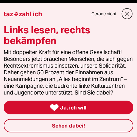
taz
zahl ich
Gerade nicht

Newsletter
Links lesen, rechts
team zukunft
bekämpfen
taz frisch
Mit doppelter Kraft für eine offene Gesellschaft!
Besonders jetzt brauchen Menschen, die sich gegen
taz zahl ich
Rechtsextremismus einsetzen, unsere Solidarität.
Daher gehen 50 Prozent der Einnahmen aus
taz lab Infobrief
Neuanmeldungen an „Alles beginnt im Zentrum“ –
eine Kampagne, die bedrohte linke Kulturzentren
und Jugendorte unterstützt. Sind Sie dabei?
Veranstaltungen

Ja, ich will
Demnächst
Schon dabei!