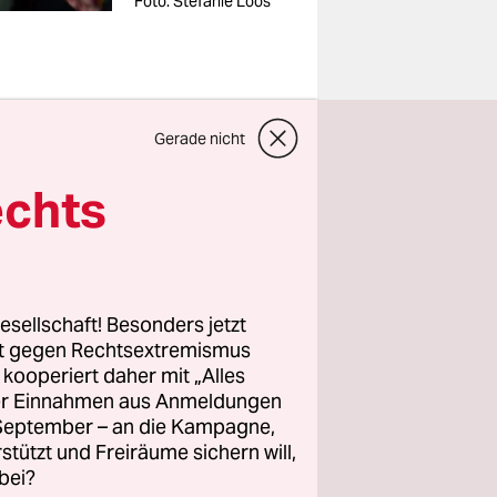
Foto: Stefanie Loos
t, einen
Gerade nicht
 das
echts
it
esellschaft! Besonders jetzt
en sind von
rt gegen Rechtsextremismus
kt, die
z kooperiert daher mit „Alles
rogramms
ller Einnahmen aus Anmeldungen
. September – an die Kampagne,
rstützt und Freiräume sichern will,
bei?