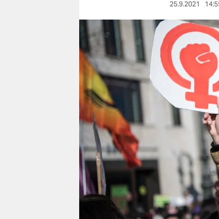
berlin
25.9.2021
14:5
nord
wahrheit
verlag
verlag
veranstaltungen
shop
fragen & hilfe
unterstützen
abo
genossenschaft