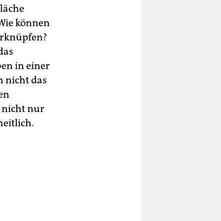
fläche
 Wie können
verknüpfen?
das
en in einer
n nicht das
ten
 nicht nur
eitlich.