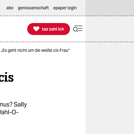
abo
genossenschaft
epaper login

taz zahl ich
taz zahl ich
„Es geht nicht um die weiße cis Frau“
cis
mus? Sally
Wahl-O-