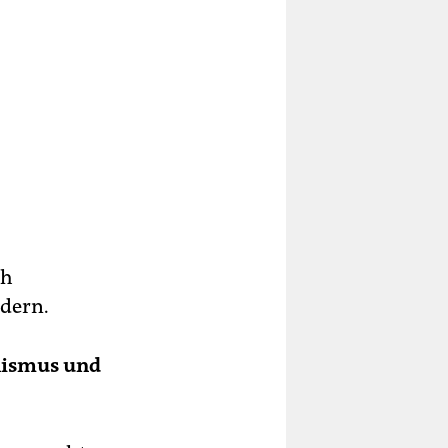
ah
rdern.
nismus und