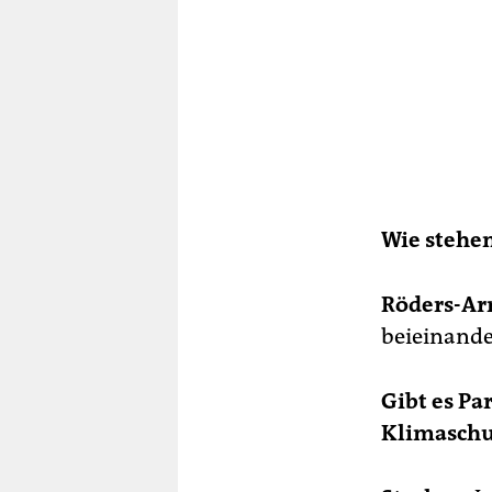
Wie stehe
Röders-Ar
beieinander
Gibt es P
Klimaschu