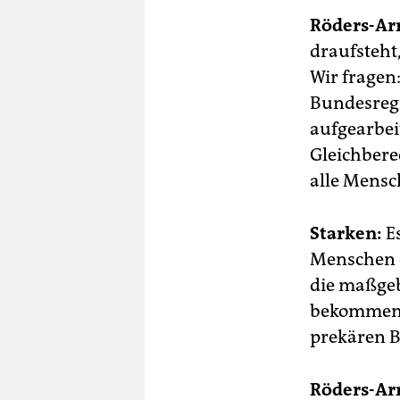
Röders-Ar
draufsteht
Wir fragen:
Bundesregi
aufgearbei
Gleichbere
alle Mensc
Starken:
Es
Menschen e
die maßgeb
bekommen, 
prekären B
Röders-Ar