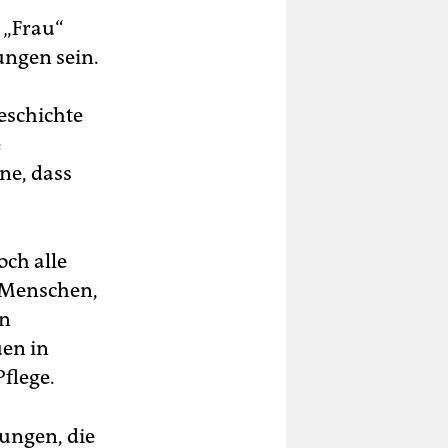
 „Frau“
ungen sein.
eschichte
e
ne, dass
och alle
e Menschen,
hn
uen in
flege.
ungen, die