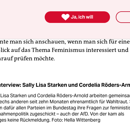

öders-Arnold:
Man kann sich angucken: Wie viel
Ja, ich will
e groß ist die Gender-Pay-Gap zwischen Frauen 
Wie viele Frauen und
wie viele Männer sind im 
nnte man sich anschauen, wenn man sich für ein
lick auf das Thema Feminismus interessiert und 
arauf prüfen möchte.
nterview: Sally Lisa Starken und Cordelia Röders-Ar
y Lisa Starken und Cordelia Röders-Arnold arbeiten gemeins
echs anderen seit zehn Monaten ehrenamtlich für Wahltraut. 
 dafür allen Parteien im Bundestag ihre Fragen zur feminist
ahmenpolitik zugeschickt – auch der AfD. Von der kam als
ges keine Rückmeldung. Foto: Hella Wittenberg