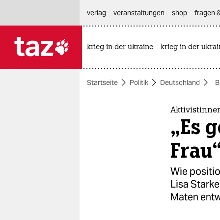
hautnavigation anspringen
hauptinhalt anspringen
footer anspringen
verlag
veranstaltungen
shop
fragen &
krieg in der ukraine
krieg in der ukra

taz zahl ich
taz zahl ich
Startseite
Politik
Deutschland
B
themen
politik
Aktivistinn
„Es g
öko
Frau
gesellschaft
Wie positi
kultur
Lisa Stark
Maten entw
sport