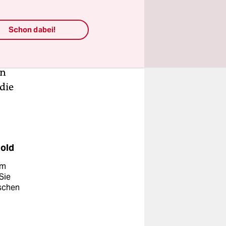
 verdienen
Schon dabei!
und
Bundestag
?
en
die
nold
am
Sie
ischen