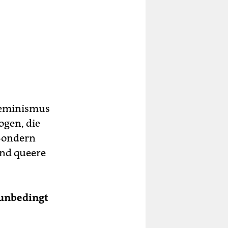
Feminismus
ogen, die
Sondern
und queere
 unbedingt