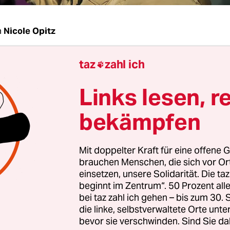
n
Nicole Opitz
taz
zahl ich
Starken, Frau Röders-Arnold, Sie haben
Wahltrau

ten für Feminismus
, entworfen. Wie haben Sie
Links lesen, r
bekämpfen
Starken:
Wir haben Wahlprüfsteine gemeinsam m
nen und Ak­ti­vis­t:in­nen formuliert. So sind die
Mit doppelter Kraft für eine offene G
n der Organisationen eingeflossen. Die Antwort
brauchen Menschen, die sich vor O
en selbst gekommen. Wir haben alles gegengechec
einsetzen, unsere Solidarität. Die ta
ussten uns sogar die Seitenanzahl ihres Wahlp
beginnt im Zentrum“. 50 Prozent a
bei taz zahl ich gehen – bis zum 30
Das haben wir geprüft.
die linke, selbstverwaltete Orte unte
bevor sie verschwinden. Sind Sie da
 man denn feministisch?