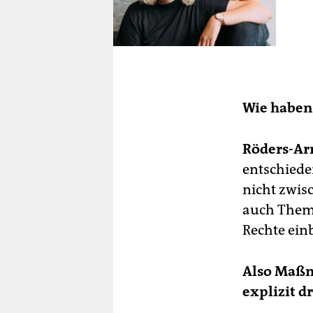
Wie haben 
Röders-Ar
entschiede
nicht zwi
auch Theme
Rechte ein
Also Maßna
explizit d