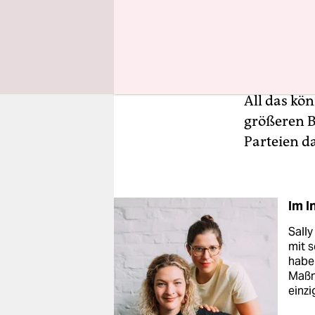
Cordelia R
Frauen? Wi
Männern? 
All das kö
größeren B
Parteien d
Im I
Sall
mit s
haben
Maßn
einzi