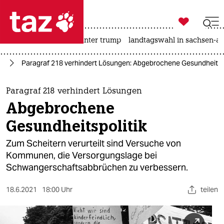

taz zahl ich
nahost-konflikt
usa unter trump
landtagswahl in sachsen-an

taz zahl ich
ng
Paragraf 218 verhindert Lösungen: Abgebrochene Gesundheitspo
taz zahl ich
themen
Paragraf 218 verhindert Lösungen
Abgebrochene
politik
Gesundheitspolitik
öko
Zum Scheitern verurteilt sind Versuche von
Kommunen, die Versorgungslage bei
gesellschaft
Schwangerschaftsabbrüchen zu verbessern.
kultur
18.6.2021
18:00 Uhr
teilen
sport