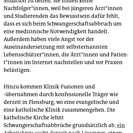
Situation zu helfen. Sie finden keine
Nachfolger*innen, weil bei jüngeren Ärz­t*in­nen
und Studierenden das Bewusstsein dafür fehlt,
dass es sich beim Schwangerschaftsabbruch um
eine medizinische Notwendigkeit handelt.
Außerdem haben viele Angst vor der
Auseinandersetzung mit selbsternannten
Lebensschützer*innen, die Ärz­t*in­nen und Pa­ti­en­
t*in­nen im Internet nachstellen und vor Praxen
belästigen.
Hinzu kommen Klinik-Fusionen und
-übernahmen durch konfessionelle Träger wie
derzeit in Flensburg, wo eine evangelische und
eine katholische Klinik zusammengehen. Die
katholische Kirche lehnt
Schwangerschaftsabbrüche grundsätzlich ab,
ein
Arbeitskreis sucht derzeit nach Lösungen
, einen