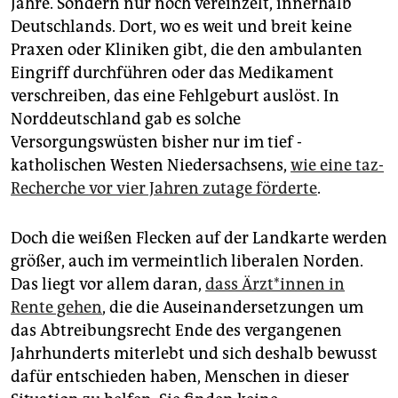
Jahre. Sondern nur noch vereinzelt, innerhalb
epaper login
Deutschlands. Dort, wo es weit und breit keine
Praxen oder Kliniken gibt, die den ambulanten
Eingriff durchführen oder das Medikament
verschreiben, das eine Fehlgeburt auslöst. In
Norddeutschland gab es solche
Versorgungswüsten bisher nur im tief ­
katholischen Westen Niedersachsens,
wie eine taz-
Recherche vor vier Jahren zutage förderte
.
Doch die weißen Flecken auf der Landkarte werden
größer, auch im vermeintlich liberalen Norden.
Das liegt vor allem daran,
dass Ärz­t*in­nen in
Rente gehen
, die die Auseinandersetzungen um
das Abtreibungsrecht Ende des vergangenen
Jahrhunderts miterlebt und sich deshalb bewusst
dafür entschieden haben, Menschen in dieser