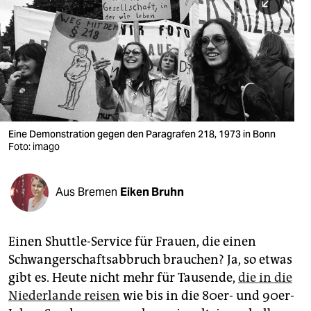
berlin
nord
wahrheit
verlag
verlag
Eine Demonstration gegen den Paragrafen 218, 1973 in Bonn
Foto: imago
veranstaltungen
shop
Aus Bremen
Eiken Bruhn
fragen & hilfe
unterstützen
Einen Shuttle-Service für Frauen, die einen
Schwangerschaftsabbruch brauchen? Ja, so etwas
abo
gibt es. Heute nicht mehr für Tausende,
die in die
genossenschaft
Niederlande reisen
wie bis in die 80er- und 90er-