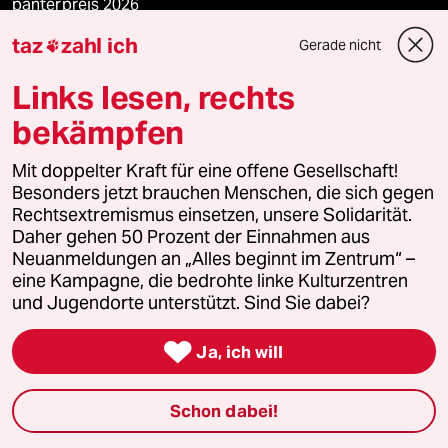
panterpreis 2026
taz
zahl ich
Gerade nicht

Links lesen, rechts
Podcast
bekämpfen
bundestalk
Mit doppelter Kraft für eine offene Gesellschaft!
Besonders jetzt brauchen Menschen, die sich gegen
fernverbindung
Rechtsextremismus einsetzen, unsere Solidarität.
Daher gehen 50 Prozent der Einnahmen aus
klima update°
Neuanmeldungen an „Alles beginnt im Zentrum“ –
eine Kampagne, die bedrohte linke Kulturzentren
und Jugendorte unterstützt. Sind Sie dabei?
Mauerecho

Ja, ich will
Freie Rede
reingehen
Schon dabei!