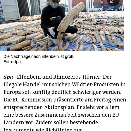
berlin
nord
wahrheit
verlag
verlag
Die Nachfrage nach Elfenbein ist groß.
Foto: dpa
veranstaltungen
shop
dpa
| Elfenbein und Rhinozeros-Hörner: Der
illegale Handel mit solchen Wildtier-Produkten in
fragen & hilfe
Europa soll künftig deutlich schwieriger werden.
unterstützen
Die EU-Kommission präsentierte am Freitag einen
entsprechenden Aktionsplan. Er sieht vor allem
abo
eine bessere Zusammenarbeit zwischen den EU-
genossenschaft
Ländern vor. Zudem sollen bestehende
Instrumente wie Richtlinien zur