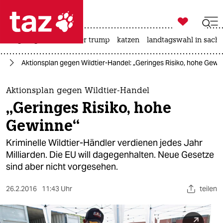

taz zahl ich
bergsteigen
usa unter trump
katzen
landtagswahl in sachs

taz zahl ich
ie
Aktionsplan gegen Wildtier-Handel: „Geringes Risiko, hohe Gewi
taz zahl ich
themen
Aktionsplan gegen Wildtier-Handel
„Geringes Risiko, hohe
politik
Gewinne“
öko
Kriminelle Wildtier-Händler verdienen jedes Jahr
Milliarden. Die EU will dagegenhalten. Neue Gesetze
gesellschaft
sind aber nicht vorgesehen.
kultur
26.2.2016
11:43 Uhr
teilen
sport