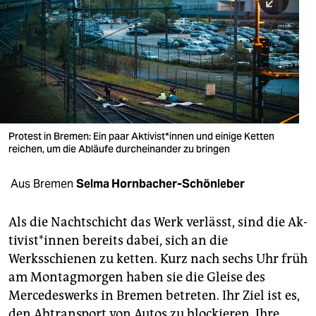
berlin
nord
wahrheit
verlag
verlag
Protest in Bremen: Ein paar Ak­ti­vis­t*in­nen und einige Ketten
reichen, um die Abläufe durcheinander zu bringen
veranstaltungen
shop
Aus Bremen
Selma Hornbacher-Schönleber
fragen & hilfe
Als die Nachtschicht das Werk verlässt, sind die Ak­
unterstützen
ti­vis­t*in­nen bereits dabei, sich an die
Werksschienen zu ketten. Kurz nach sechs Uhr früh
abo
am Montagmorgen haben sie die Gleise des
genossenschaft
Mercedeswerks in Bremen betreten. Ihr Ziel ist es,
den Abtransport von Autos zu blockieren. Ihre