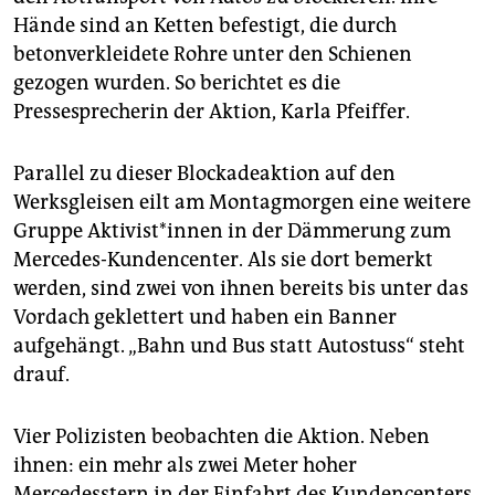
epaper login
Hände sind an Ketten befestigt, die durch
betonverkleidete Rohre unter den Schienen
gezogen wurden. So berichtet es die
Pressesprecherin der Aktion, Karla Pfeiffer.
Parallel zu dieser Blockadeaktion auf den
Werksgleisen eilt am Montagmorgen eine weitere
Gruppe Ak­ti­vis­t*in­nen in der Dämmerung zum
Mercedes-Kundencenter. Als sie dort bemerkt
werden, sind zwei von ihnen bereits bis unter das
Vordach geklettert und haben ein Banner
aufgehängt. „Bahn und Bus statt Autostuss“ steht
drauf.
Vier Polizisten beobachten die Aktion. Neben
ihnen: ein mehr als zwei Meter hoher
Mercedesstern in der Einfahrt des Kundencenters