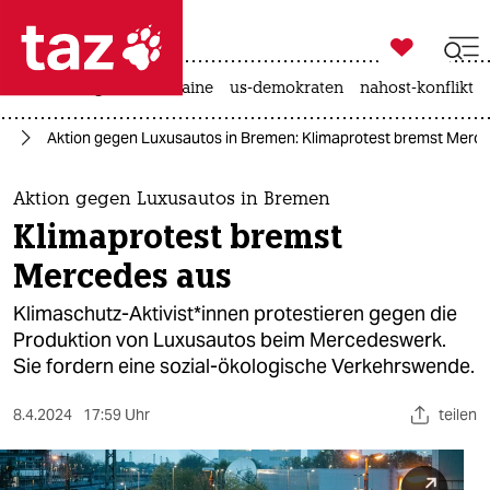

taz zahl ich
hitze
krieg in der ukraine
us-demokraten
nahost-konflikt

taz zahl ich
el
Aktion gegen Luxusautos in Bremen: Klimaprotest bremst Merc
taz zahl ich
themen
Aktion gegen Luxusautos in Bremen
Klimaprotest bremst
politik
Mercedes aus
öko
Klimaschutz-Ak­ti­vis­t*in­nen protestieren gegen die
Produktion von Luxusautos beim Mercedeswerk.
gesellschaft
Sie fordern eine sozial-ökologische Verkehrswende.
kultur
8.4.2024
17:59 Uhr
teilen
sport