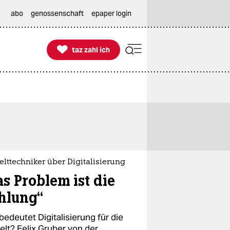
abo
genossenschaft
epaper login

taz zahl ich
taz zahl ich
lttechniker über Digitalisierung
as Problem ist die
hlung“
edeutet Digitalisierung für die
lt? Felix Gruber von der