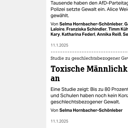
Tausende haben den AfD-Parteitag b
Polizei setzte Gewalt ein. Alice We
gewählt.
Von
Selma Hornbacher-Schönleber
,
G
Laloire
,
Franziska Schindler
,
Timm Kü
Kary
,
Katharina Federl
,
Annika Reiß
,
Se
11.1.2025
Studie zu geschlechtsbezogener Ge
Toxische Männlichkei
an
Eine Studie zeigt: Bis zu 80 Proze
und Schulen haben noch kein Konz
geschlechtsbezogener Gewalt.
Von
Selma Hornbacher-Schönleber
11.1.2025