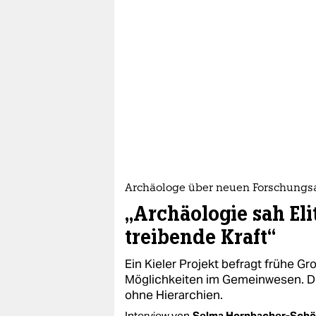
epaper login
Archäologe über neuen Forschungs
„Archäologie sah Eli
treibende Kraft“
Ein Kieler Projekt befragt frühe G
Möglichkeiten im Gemeinwesen. D
ohne Hierarchien.
Interview von
Selma Hornbacher-Schö