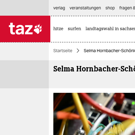
hautnavigation anspringen
hauptinhalt anspringen
footer anspringen
verlag
veranstaltungen
shop
fragen &
hitze
surfen
landtagswahl in sachse

taz zahl ich
taz zahl ich
Startseite
Selma Hornbacher-Schönl
themen
Selma Hornbacher-Sch
politik
öko
gesellschaft
kultur
sport