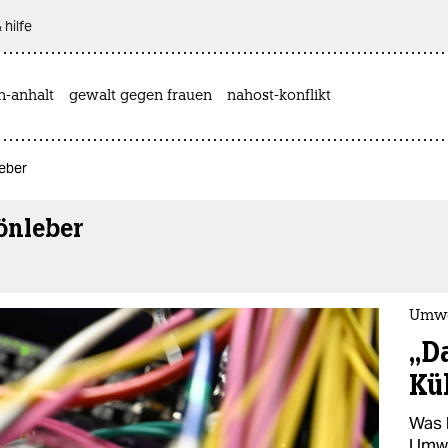
 hilfe
n-anhalt
gewalt gegen frauen
nahost-konflikt
eber
önleber
Umwe
„D
Kü
Was b
Umwe