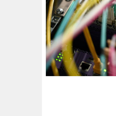
berlin
nord
wahrheit
verlag
verlag
veranstaltungen
shop
fragen & hilfe
unterstützen
abo
genossenschaft