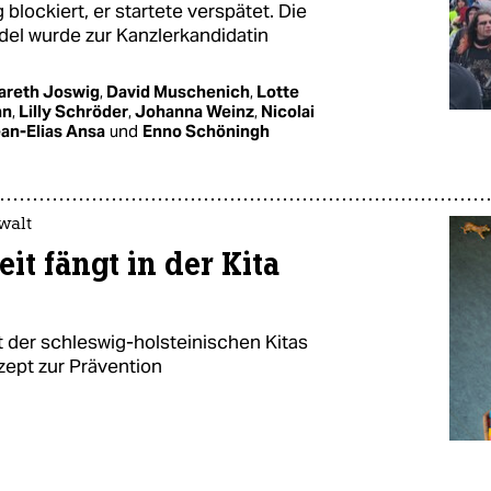
lockiert, er startete verspätet. Die
idel wurde zur Kanzlerkandidatin
areth Joswig
,
David Muschenich
,
Lotte
hn
,
Lilly Schröder
,
Johanna Weinz
,
Nicolai
an-Elias Ansa
und
Enno Schöningh
walt
t fängt in der Kita
nt der schleswig-holsteinischen Kitas
ept zur Prävention