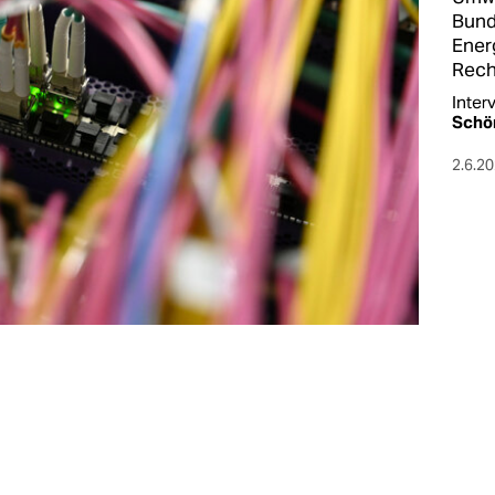
Bund
Ener
Rech
Inter
Schö
2.6.2