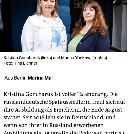
berlin
nord
wahrheit
verlag
verlag
Kristina Goncharuk (links) und Marina Yankova (rechts)
Foto: Tina Eichner
veranstaltungen
shop
Aus Berlin
Marina Mai
fragen & hilfe
Kristina Goncharuk ist voller Tatendrang. Die
unterstützen
russlanddeutsche Spätaussiedlerin freut sich auf
ihre Ausbildung als Erzieherin, die Ende August
abo
startet. Seit 2018 lebt sie in Deutschland, und
genossenschaft
wenn von ihrer in Russland erworbenen
Ausbildung als Logopädin die Rede war, hörte sie