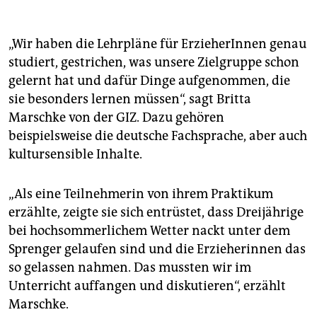
besuchen die Teil­neh­me­r*in­nen eine Fachschule für
Sozialpädagogik sowie Workshops. Außerdem
können sie sich individuell beraten lassen. Ziel ist,
„Wir haben die Lehrpläne für ErzieherInnen genau
dass sie Einblicke in alle Bereiche des Kita-Alltags
studiert, gestrichen, was unsere Zielgruppe schon
aus fachlicher Perspektive erhalten.
gelernt hat und dafür Dinge aufgenommen, die
Voraussetzung
In­ter­es­sen­t*in­nen sollten einen
sie besonders lernen müssen“, sagt Britta
Berliner Wohnsitz haben, nicht mehr schulpflichtig
Marschke von der GIZ. Dazu gehören
und noch nicht in Rente sein. An den
beispielsweise die deutsche Fachsprache, aber auch
Berufsorientierungsprojekten vom Anbieter „wortlaut“
kultursensible Inhalte.
haben seit 2018 bisher rund 670 Interessierte
teilgenommen, 239 Teil­neh­me­r*in­nen konnten direkt
ins Berufsfeld Kita vermittelt werden. Das Projekt wird
„Als eine Teilnehmerin von ihrem Praktikum
seit 2022 von der Senatsverwaltung für Bildung,
erzählte, zeigte sie sich entrüstet, dass Dreijährige
Jugend und Familie gefördert.
(usch)
bei hochsommerlichem Wetter nackt unter dem
Sprenger gelaufen sind und die Erzieherinnen das
so gelassen nahmen. Das mussten wir im
Unterricht auffangen und diskutieren“, erzählt
Marschke.