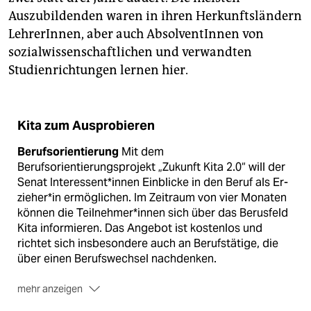
Auszubildenden waren in ihren Herkunftsländern
LehrerInnen, aber auch AbsolventInnen von
sozialwissenschaftlichen und verwandten
Studienrichtungen lernen hier.
Kita zum Ausprobieren
Berufsorientierung
Mit dem
Berufsorientierungsprojekt „Zukunft Kita 2.0“ will der
Senat In­ter­es­sen­t*in­nen Einblicke in den Beruf als Er­
zie­he­r*in ermöglichen. Im Zeitraum von vier Monaten
können die Teil­neh­me­r*in­nen sich über das Berusfeld
Kita informieren. Das Angebot ist kostenlos und
richtet sich insbesondere auch an Berufstätige, die
über einen Berufswechsel nachdenken.
mehr anzeigen
Programm
Neben einem mehrwöchigen Praktikum