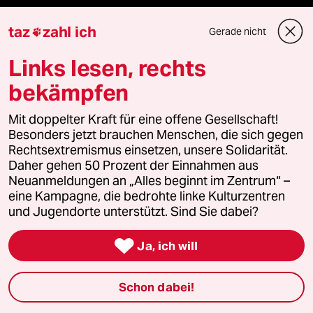
Podcast
taz
zahl ich
Gerade nicht

bundestalk
Links lesen, rechts
bekämpfen
fernverbindung
Mit doppelter Kraft für eine offene Gesellschaft!
klima update°
Besonders jetzt brauchen Menschen, die sich gegen
Rechtsextremismus einsetzen, unsere Solidarität.
Mauerecho
Daher gehen 50 Prozent der Einnahmen aus
Neuanmeldungen an „Alles beginnt im Zentrum“ –
eine Kampagne, die bedrohte linke Kulturzentren
Freie Rede
und Jugendorte unterstützt. Sind Sie dabei?
reingehen

Ja, ich will
Schon dabei!
Newsletter