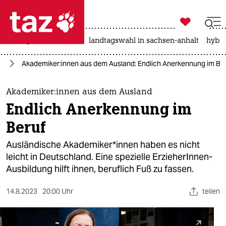

taz zahl ich
niedrigwasser
rente
landtagswahl in sachsen-anhalt
hybri

taz zahl ich
ht
Aka­de­mi­ke­r:in­nen aus dem Ausland: Endlich Anerkennung im Be
taz zahl ich
themen
Aka­de­mi­ke­r:in­nen aus dem Ausland
Endlich Anerkennung im
politik
Beruf
öko
Ausländische Aka­de­mi­ke­r*in­nen haben es nicht
leicht in Deutschland. Eine spezielle ErzieherInnen-
gesellschaft
Ausbildung hilft ihnen, beruflich Fuß zu fassen.
kultur
14.8.2023
20:00 Uhr
teilen
sport