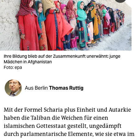
berlin
nord
wahrheit
verlag
verlag
Ihre Bildung blieb auf der Zusammenkunft unerwähnt: junge
Mädchen in Afghanistan
veranstaltungen
Foto: epa
shop
Aus Berlin
Thomas Ruttig
fragen & hilfe
unterstützen
Mit der Formel Scharia plus Einheit und Autarkie
abo
haben die Taliban die Weichen für einen
islamischen Gottesstaat gestellt, ungedämpft
genossenschaft
durch parlamentarische Elemente, wie sie etwa im