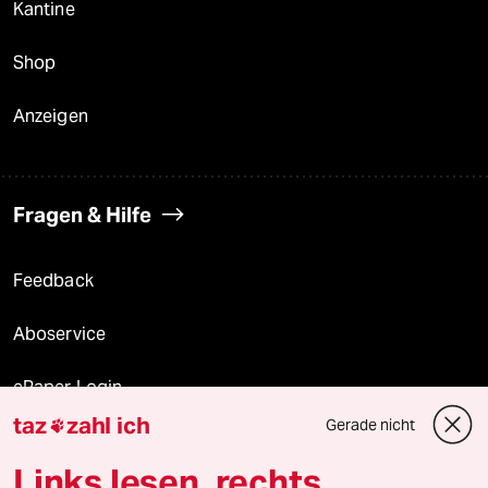
Kantine
Shop
Anzeigen
Fragen & Hilfe
Feedback
Aboservice
ePaper Login
taz
zahl ich
Gerade nicht

Downloads für Abonnierende
Links lesen, rechts