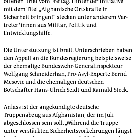
offenen Brief vom Freitag. Hinter der Initiative
epaper login
mit dem Titel „Afghanische Ortskräfte in
Sicherheit bringen!“ stecken unter anderem Ver­
tre­te­r*in­nen aus Militär, Politik und
Entwicklungshilfe.
Die Unterstützung ist breit. Unterschrieben haben
den Appell an die Bundesregierung beispielsweise
der ehemalige Bundeswehr-Generalinspekteur
Wolfgang Schneiderhan, Pro-Asyl-Experte Bernd
Mesovic und die ehemaligen deutschen
Botschafter Hans-Ulrich Seidt und Rainald Steck.
Anlass ist der angekündigte deutsche
Truppenabzug aus Afghanistan, der im Juli
abgeschlossen sein soll. „Während die Truppe
unter verstärkten Sicherheitsvorkehrungen längst