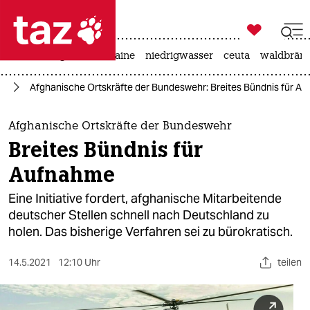

taz zahl ich
hitze
krieg in der ukraine
niedrigwasser
ceuta
waldbrän

taz zahl ich
hr
Afghanische Ortskräfte der Bundeswehr: Breites Bündnis für A
taz zahl ich
themen
Afghanische Ortskräfte der Bundeswehr
Breites Bündnis für
politik
Aufnahme
öko
Eine Initiative fordert, afghanische Mitarbeitende
deutscher Stellen schnell nach Deutschland zu
gesellschaft
holen. Das bisherige Verfahren sei zu bürokratisch.
kultur
14.5.2021
12:10 Uhr
teilen
sport