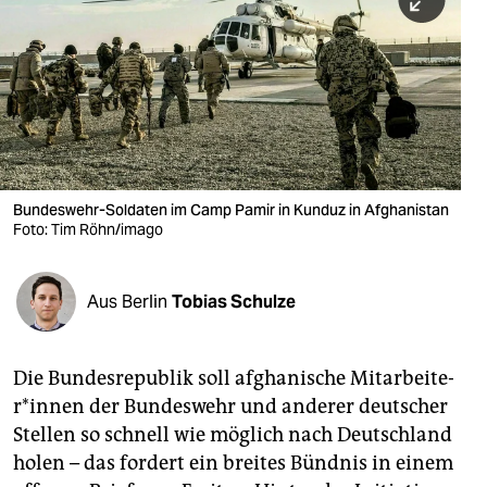
berlin
nord
wahrheit
verlag
verlag
Bundeswehr-Soldaten im Camp Pamir in Kunduz in Afghanistan
Foto: Tim Röhn/imago
veranstaltungen
shop
Aus Berlin
Tobias Schulze
fragen & hilfe
unterstützen
Die Bundesrepublik soll afghanische Mit­ar­bei­te­
r*in­nen der Bundeswehr und anderer deutscher
abo
Stellen so schnell wie möglich nach Deutschland
genossenschaft
holen – das fordert ein breites Bündnis in einem