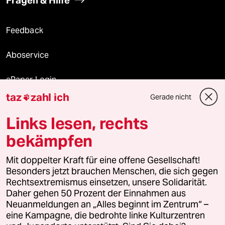
Fragen & Hilfe
Feedback
Aboservice
ePaper Login
taz
zahl ich
Gerade nicht

Downloads für Abonnierende
Links lesen, rechts
bekämpfen
© 2026 taz Verlags und Vertriebs GmbH
Mit doppelter Kraft für eine offene Gesellschaft!
Alle Rechte vorbehalten. Bei rechtlichen Fragen oder für Genehmigungen
wenden Sie sich bitte an
lizenzen@taz.de
Besonders jetzt brauchen Menschen, die sich gegen
Rechtsextremismus einsetzen, unsere Solidarität.
Daher gehen 50 Prozent der Einnahmen aus
Feedback
Redaktionsstatut
Kommune-Richtlinien
KI-
Neuanmeldungen an „Alles beginnt im Zentrum“ –
eine Kampagne, die bedrohte linke Kulturzentren
Leitlinie
Informant
Datenschutz
Impressum
AGB