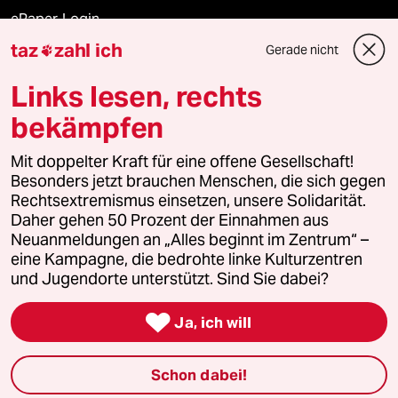
ePaper Login
taz
zahl ich
Gerade nicht

Downloads für Abonnierende
Links lesen, rechts
bekämpfen
© 2026 taz Verlags und Vertriebs GmbH
Mit doppelter Kraft für eine offene Gesellschaft!
Alle Rechte vorbehalten. Bei rechtlichen Fragen oder für Genehmigungen
wenden Sie sich bitte an
lizenzen@taz.de
Besonders jetzt brauchen Menschen, die sich gegen
Rechtsextremismus einsetzen, unsere Solidarität.
Daher gehen 50 Prozent der Einnahmen aus
Feedback
Redaktionsstatut
Kommune-Richtlinien
KI-
Neuanmeldungen an „Alles beginnt im Zentrum“ –
eine Kampagne, die bedrohte linke Kulturzentren
Leitlinie
Informant
Datenschutz
Impressum
AGB
und Jugendorte unterstützt. Sind Sie dabei?
Seitenwende
Einwilligungen widerrufen (Ads)

Ja, ich will
Schon dabei!