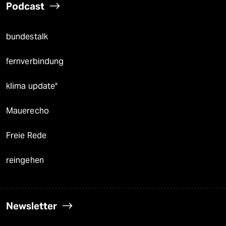
Podcast
bundestalk
fernverbindung
klima update°
Mauerecho
Freie Rede
reingehen
Newsletter