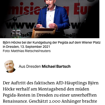
berlin
nord
wahrheit
verlag
verlag
Björn Höcke bei der Kundgebung der Pegida auf dem Wiener Platz
in Dresden, 13. September 2021
veranstaltungen
Foto: Matthias Rietschel/reuters
shop
Aus Dresden
Michael Bartsch
fragen & hilfe
unterstützen
Der Auftritt des faktischen AfD-Häuptlings Björn
abo
Höcke verhalf am Montagabend den müden
Pegida-Resten in Dresden zu einer unverhofften
genossenschaft
Renaissance. Geschätzt 2.000 Anhänger brachte