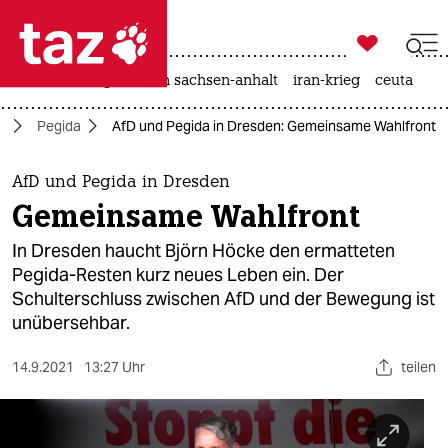

taz zahl ich
hitze
landtagswahl in sachsen-anhalt
iran-krieg
ceuta

taz zahl ich
d
Pegida
AfD und Pegida in Dresden: Gemeinsame Wahlfront
taz zahl ich
themen
AfD und Pegida in Dresden
Gemeinsame Wahlfront
politik
In Dresden haucht Björn Höcke den ermatteten
öko
Pegida-Resten kurz neues Leben ein. Der
Schulterschluss zwischen AfD und der Bewegung ist
gesellschaft
unübersehbar.
kultur
14.9.2021
13:27 Uhr
teilen
sport