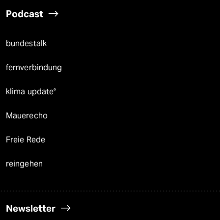
Podcast
bundestalk
fernverbindung
klima update°
Mauerecho
Freie Rede
reingehen
Newsletter