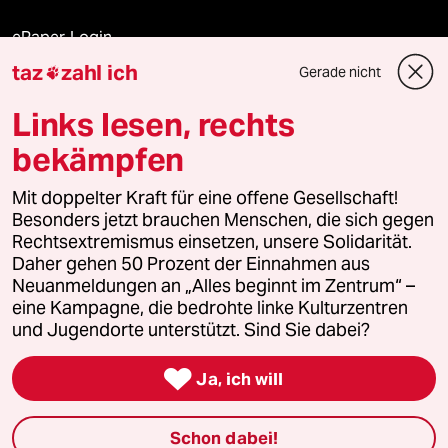
ePaper Login
taz
zahl ich
Gerade nicht

Downloads für Abonnierende
Links lesen, rechts
bekämpfen
© 2026 taz Verlags und Vertriebs GmbH
Mit doppelter Kraft für eine offene Gesellschaft!
Alle Rechte vorbehalten. Bei rechtlichen Fragen oder für Genehmigungen
wenden Sie sich bitte an
lizenzen@taz.de
Besonders jetzt brauchen Menschen, die sich gegen
Rechtsextremismus einsetzen, unsere Solidarität.
Daher gehen 50 Prozent der Einnahmen aus
Feedback
Redaktionsstatut
Kommune-Richtlinien
KI-
Neuanmeldungen an „Alles beginnt im Zentrum“ –
eine Kampagne, die bedrohte linke Kulturzentren
Leitlinie
Informant
Datenschutz
Impressum
AGB
und Jugendorte unterstützt. Sind Sie dabei?
Seitenwende
Einwilligungen widerrufen (Ads)

Ja, ich will
Schon dabei!