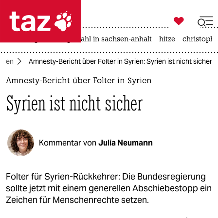

taz zahl ich
iran-krieg
landtagswahl in sachsen-anhalt
hitze
christophe

taz zahl ich
yrien
Amnesty-Bericht über Folter in Syrien: Syrien ist nicht sicher
taz zahl ich
Amnesty-Bericht über Folter in Syrien
themen
Syrien ist nicht sicher
politik
öko
Kommentar von
Julia Neumann
gesellschaft
kultur
Folter für Syrien-Rückkehrer: Die Bundesregierung
sollte jetzt mit einem generellen Abschiebestopp ein
sport
Zeichen für Menschenrechte setzen.