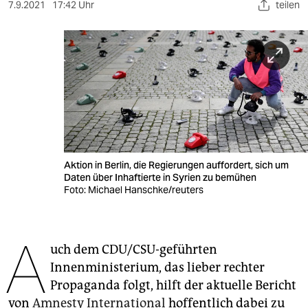
berlin
7.9.2021
17:42 Uhr
teilen
nord
wahrheit
verlag
verlag
veranstaltungen
Aktion in Berlin, die Regierungen auffordert, sich um
shop
Daten über Inhaftierte in Syrien zu bemühen
Foto: Michael Hanschke/reuters
fragen & hilfe
unterstützen
A
uch dem CDU/CSU-geführten
abo
Innenministerium, das lieber rechter
genossenschaft
Propaganda folgt, hilft der aktuelle Bericht
von
Amnesty International
hoffentlich dabei zu