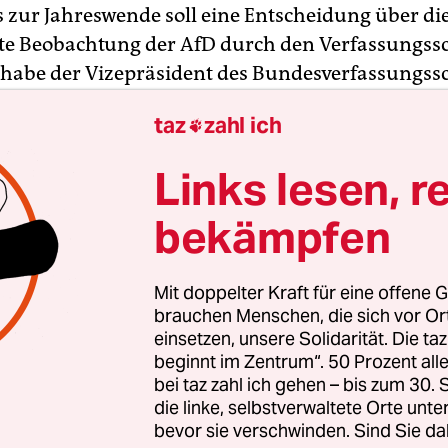
s zur Jahreswende soll eine Entscheidung über di
e Beobachtung der AfD durch den Verfassungss
s habe der Vizepräsident des Bundesverfassungss
ldenwang im Innenausschuss des Bundestages
taz
zahl ich

t, sagte ein Mitglied des Gremiums am Freitag d
nagentur Reuters und bestätigte damit
einen Vo
Links lesen, r
.
bekämpfen
n berichtete, bislang hätten 13 Landesämter für
sschutz Material an die Bundesbehörde geliefert
Mit doppelter Kraft für eine offene G
nder lieferten demnach Berichte mit zweistellige
brauchen Menschen, die sich vor O
, einzelne weit über hundert Seiten. Aus drei Bu
einsetzen, unsere Solidarität. Die ta
beginnt im Zentrum“. 50 Prozent a
ine Informationen gegeben, darunter Sachsen.
bei taz zahl ich gehen – bis zum 30
die linke, selbstverwaltete Orte unte
bevor sie verschwinden. Sind Sie da