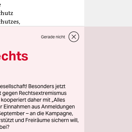
e
chutz
chutzes,
Gerade nicht
er
rabbericht
echts
. Die
esellschaft! Besonders jetzt
r
rt gegen Rechtsextremismus
ndesländern
z kooperiert daher mit „Alles
ller Einnahmen aus Anmeldungen
. September – an die Kampagne,
rstützt und Freiräume sichern will,
bei?