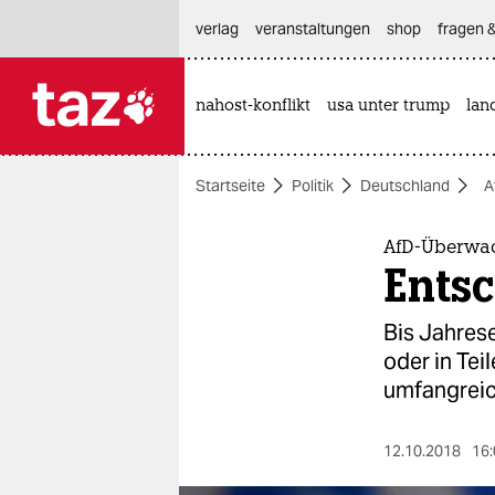
hautnavigation anspringen
hauptinhalt anspringen
footer anspringen
verlag
veranstaltungen
shop
fragen &
nahost-konflikt
usa unter trump
lan

taz zahl ich
taz zahl ich
Startseite
Politik
Deutschland
A
themen
politik
AfD-Überwa
Ents
öko
Bis Jahres
gesellschaft
oder in Tei
umfangreic
kultur
sport
12.10.2018
16: