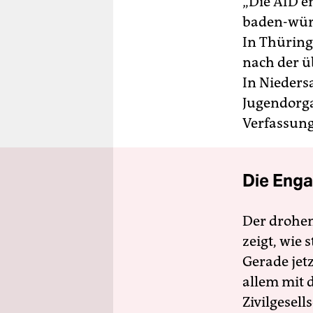
„Die AfD e
baden-würt
In Thüring
nach der ü
In Nieders
Jugendorga
Verfassun
Die Enga
Der drohe
zeigt, wie
Gerade jet
allem mit d
Zivilgesell