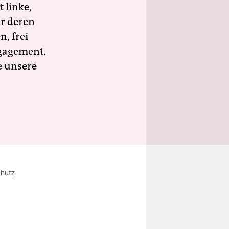
 linke,
ür deren
n, frei
ngagement.
e unsere
chutz