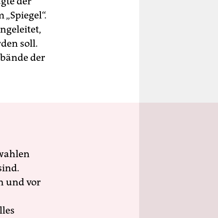
gte der
„Spiegel“.
geleitet,
den soll.
rbände der
wahlen
sind.
h und vor
lles