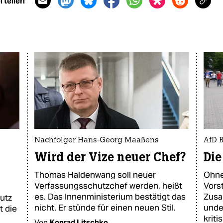
 teilen
Nachfolger Hans-Georg Maaßens
AfD 
Wird der Vize neuer Chef?
Die
Thomas Haldenwang soll neuer
Ohne
Verfassungsschutzchef werden, heißt
Vors
es. Das Innenministerium bestätigt das
Zusa
utz
nicht. Er stünde für einen neuen Stil.
unde
t die
kritis
Von
Konrad Litschko