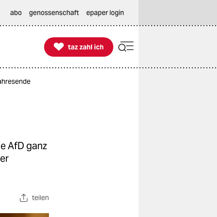
abo
genossenschaft
epaper login

taz zahl ich
taz zahl ich
ahresende
e
ie AfD ganz
er
teilen