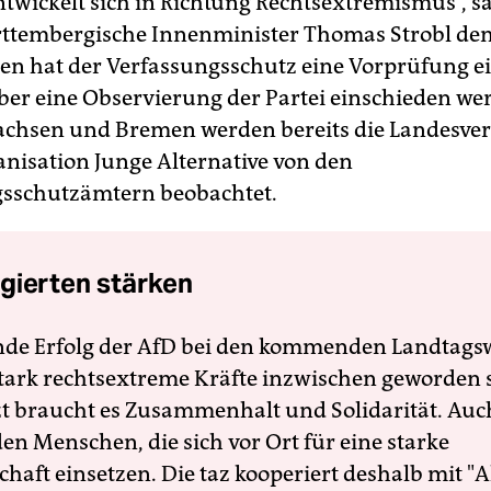
ntwickelt sich in Richtung Rechtsextremismus“, sa
tembergische Innenminister Thomas Strobl dem 
en hat der Verfassungsschutz eine Vorprüfung ein
ber eine Observierung der Partei einschieden wer
achsen und Bremen werden bereits die Landesve
nisation Junge Alternative von den
gsschutzämtern beobachtet.
gierten stärken
nde Erfolg der AfD bei den kommenden Landtags
 stark rechtsextreme Kräfte inzwischen geworden 
zt braucht es Zusammenhalt und Solidarität. Auc
en Menschen, die sich vor Ort für eine starke
schaft einsetzen. Die taz kooperiert deshalb mit "A