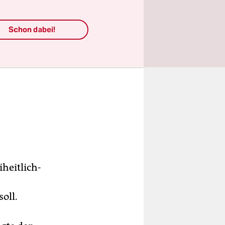
Schon dabei!
iheitlich-
oll.