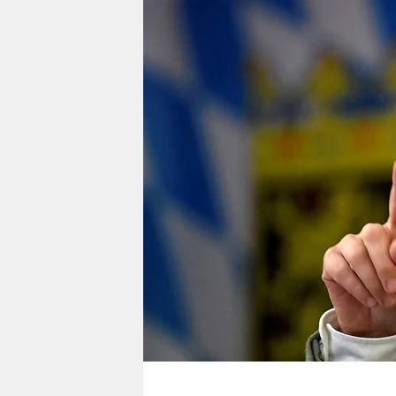
berlin
nord
wahrheit
verlag
verlag
veranstaltungen
shop
fragen & hilfe
unterstützen
abo
genossenschaft