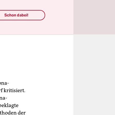
Schon dabei!
ona-
ritisiert.
ona-
beklagte
ethoden der