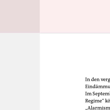
In den ver
Eindämmun
Im Septemb
Regime“ k
„Alarmismu