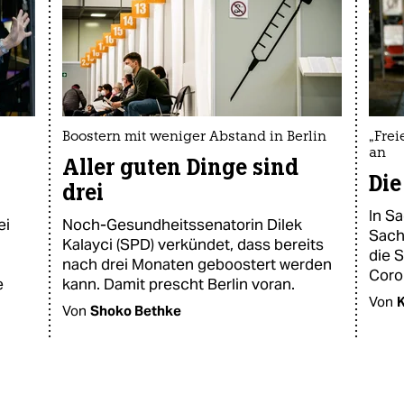
Boostern mit weniger Abstand in Berlin
„Frei
an
Aller guten Dinge sind
Die
drei
In S
ei
Noch-Gesundheitssenatorin Dilek
Sach
Kalayci (SPD) verkündet, dass bereits
die S
nach drei Monaten geboostert werden
Coro
e
kann. Damit prescht Berlin voran.
Von
K
Von
Shoko Bethke