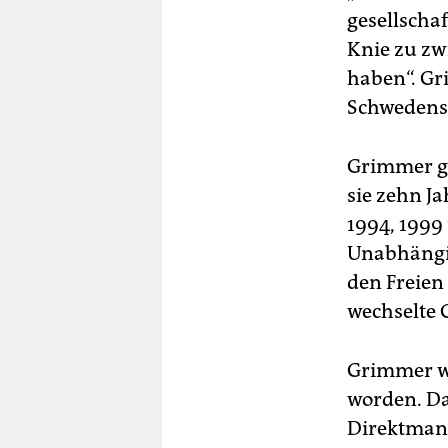
gesellscha
Knie zu zw
haben“. G
Schwedens
Grimmer ge
sie zehn Ja
1994, 1999
Unabhängig
den Freien
wechselte 
Grimmer wa
worden. Da
Direktman