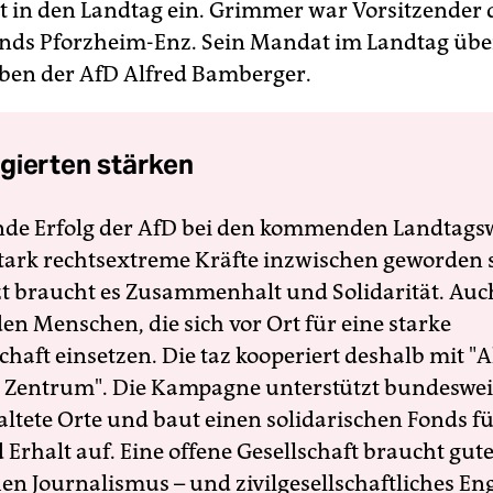
ut in den Landtag ein. Grimmer war Vorsitzender 
ands Pforzheim-Enz. Sein Mandat im Landtag ü
ben der AfD Alfred Bamberger.
gierten stärken
nde Erfolg der AfD bei den kommenden Landtags
 stark rechtsextreme Kräfte inzwischen geworden 
zt braucht es Zusammenhalt und Solidarität. Auc
en Menschen, die sich vor Ort für eine starke
schaft einsetzen. Die taz kooperiert deshalb mit "A
 Zentrum". Die Kampagne unterstützt bundesweit
altete Orte und baut einen solidarischen Fonds f
Erhalt auf. Eine offene Gesellschaft braucht gute
en Journalismus – und zivilgesellschaftliches E