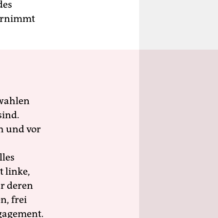
des
bernimmt
wahlen
sind.
h und vor
lles
 linke,
ür deren
n, frei
ngagement.