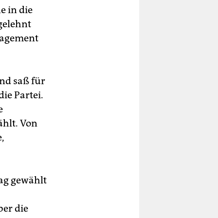
e in die
gelehnt
nagement
nd saß für
ie Partei.
e
hlt. Von
,
ag gewählt
ber die