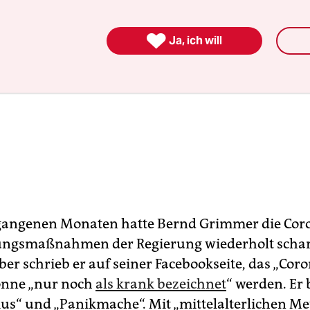

Ja, ich will
gangenen Monaten hatte Bernd Grimmer die Cor
gsmaßnahmen der Regierung wiederholt scharf k
er schrieb er auf seiner Facebookseite, das „Cor
önne „nur noch
als krank bezeichnet
“ werden. Er 
s“ und „Panikmache“. Mit „mittel­alterlichen M