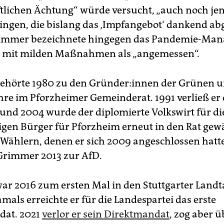
ftlichen Ächtung“ würde versucht, „auch noch jen
ingen, die bislang das ‚Impfan­gebot‘ dankend ab
rimmer bezeichnete hingegen das Pandemie-Ma
 mit milden Maßnahmen als „angemessen“.
hörte 1980 zu den Gründer:in­nen der Grünen u
hre im Pforzheimer Gemeinderat. 1991 verließ er d
 und 2004 wurde der diplomierte Volkswirt für di
en Bürger für Pforzheim erneut in den Rat gewä
 Wählern, denen er sich 2009 angeschlossen hatte
Grimmer 2013 zur AfD.
r 2016 zum ersten Mal in den Stuttgarter Landt
mals erreichte er für die Landespartei das erste
dat. 2021
verlor er sein Direktmandat
, zog aber ü