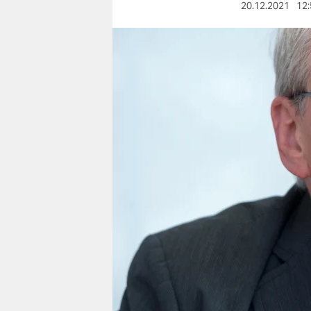
berlin
20.12.2021
12:
nord
wahrheit
verlag
verlag
veranstaltungen
shop
fragen & hilfe
unterstützen
abo
genossenschaft