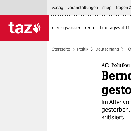
hautnavigation anspringen
hauptinhalt anspringen
footer anspringen
verlag
veranstaltungen
shop
fragen &
niedrigwasser
rente
landtagswahl i

taz zahl ich
taz zahl ich
Startseite
Politik
Deutschland
C
themen
politik
AfD-Politik
Bern
öko
gest
gesellschaft
Im Alter vo
kultur
gestorben.
kritisiert.
sport