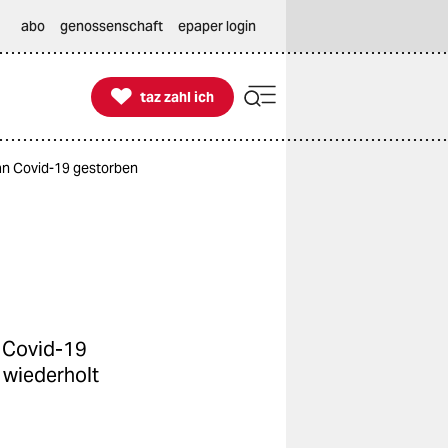
abo
genossenschaft
epaper login

taz zahl ich
taz zahl ich
an Covid-19 gestorben
n Covid-19
 wiederholt