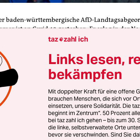
er baden-württembergische AfD-Landtagsabgeo
mer ist an Covid-19 gestorben. Er erlag in der N
iner Erkrankung, sagte ein Sprecher seines Krei
taz
zahl ich

-Enz der Nachrichtenagentur AFP am Montag. G
Links lesen, r
hre alt.
bekämpfen
r seit mehreren Wochen krank, seine Frau bestä
 im Zusammenhang mit dem Virus. Mehrere Mitg
Mit doppelter Kraft für eine offene G
 ihre Bestürzung über den Tod. In einer Mitteilu
brauchen Menschen, die sich vor O
tands der AfD heißt es: „Mit ihm verlieren wir ni
einsetzen, unsere Solidarität. Die ta
etenten Ökonomen, sondern auch einen Patriot
beginnt im Zentrum“. 50 Prozent a
bei taz zahl ich gehen – bis zum 30
die linke, selbstverwaltete Orte unte
bevor sie verschwinden. Sind Sie da