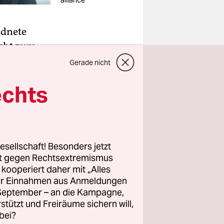
alliance
rdnete
acht zum
sverbands
Gerade nicht
rimmer
echts
tigte
lieder der
esellschaft! Besonders jetzt
ng des
rt gegen Rechtsextremismus
cht nur
z kooperiert daher mit „Alles
en.“
ller Einnahmen aus Anmeldungen
. September – an die Kampagne,
rstützt und Freiräume sichern will,
bei?