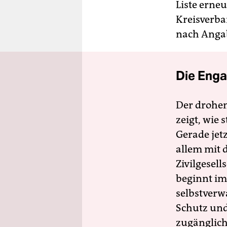
Liste erne
Kreisverb
nach Anga
Die Enga
Der drohe
zeigt, wie
Gerade jet
allem mit d
Zivilgesell
beginnt im
selbstverw
Schutz und 
zugänglich