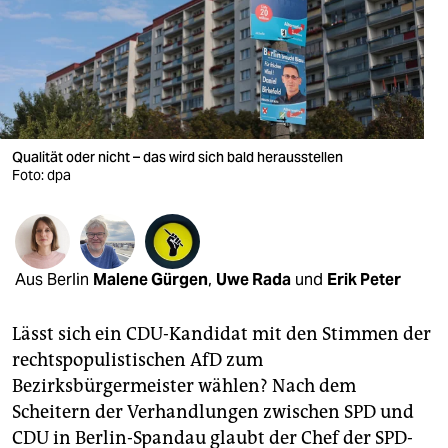
berlin
nord
wahrheit
verlag
Qualität oder nicht – das wird sich bald herausstellen
Foto: dpa
verlag
veranstaltungen
shop
Aus Berlin
Malene Gürgen
,
Uwe Rada
und
Erik Peter
fragen & hilfe
unterstützen
Lässt sich ein CDU-Kandidat mit den Stimmen der
rechtspopulistischen AfD zum
abo
Bezirksbürgermeister wählen? Nach dem
Scheitern der Verhandlungen zwischen SPD und
genossenschaft
CDU in Berlin-Spandau glaubt der Chef der SPD-