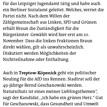
Friedrichshain-Kreuzberg: 16.30 Uhr, Yorckstraße 4
für das Leipziger Jugendamt tätig und habe auch
(mgu)
ein Berliner Sozialamt geleitet. Welches, verriet die
Partei nicht. Nach dem Willen der
Zählgemeinschaft aus Linken, SPD und Grünen
erhält Braun die Zuständigkeit für die
Bürgerämter. Gewählt wird hier erst am 10.
November. Dass die linken Fraktionen Braun
direkt wählen, gilt als unwahrscheinlich.
Diskutiert werden Möglichkeiten der
Nichtteilnahme oder Enthaltung.
Auch in
Treptow-Köpenick
geht ein politischer
Neuling für die AfD ins Rennen. Stadtrat soll der
49-jährige Bernd Geschanowski werden.
Naturschutz ist eines meiner Lieblingsthemen“,
sagt der Kandidat, „ich habe ein grünes Herz.“ Gut
für Geschanowski, dass Gesundheit und Umwelt