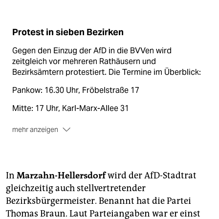
Protest in sieben Bezirken
Gegen den Einzug der AfD in die BVVen wird
zeitgleich vor mehreren Rathäusern und
Bezirksämtern protestiert. Die Termine im Überblick:
Pankow: 16.30 Uhr, Fröbel­straße 17
Mitte: 17 Uhr, Karl-Marx-Allee 31
mehr anzeigen
Lichtenberg: 16 Uhr, Schottstraße 6
Spandau: 16 Uhr, Carl-Schurz-Straße 2
In
Marzahn-Hellersdorf
wird der AfD-Stadtrat
Charlottenburg-Wilmersdorf: 16 Uhr, Otto-Suhr-Allee
100
gleichzeitig auch stellvertretender
Bezirksbürgermeister. Benannt hat die Partei
Neukölln: 16.30 Uhr, Karl-Marx-Straße 83
Thomas Braun. Laut Parteiangaben war er einst