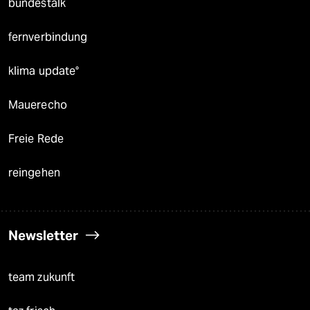
bundestalk
fernverbindung
klima update°
Mauerecho
Freie Rede
reingehen
Newsletter
team zukunft