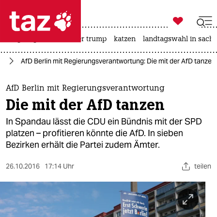

taz zahl ich
bergsteigen
usa unter trump
katzen
landtagswahl in sachs

taz zahl ich
lin
AfD Berlin mit Regierungsverantwortung: Die mit der AfD tanzen
taz zahl ich
themen
AfD Berlin mit Regierungsverantwortung
Die mit der AfD tanzen
politik
In Spandau lässt die CDU ein Bündnis mit der SPD
öko
platzen – profitieren könnte die AfD. In sieben
Bezirken erhält die Partei zudem Ämter.
gesellschaft
26.10.2016
17:14 Uhr
teilen
kultur
sport