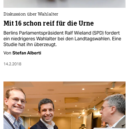
berlin
nord
Diskussion über Wahlalter
Mit 16 schon reif für die Urne
wahrheit
Berlins Parlamentspräsident Ralf Wieland (SPD) fordert
verlag
ein niedrigeres Wahlalter bei den Landtagswahlen. Eine
Studie hat ihn überzeugt.
verlag
Von
Stefan Alberti
veranstaltungen
14.2.2018
shop
fragen & hilfe
unterstützen
abo
genossenschaft