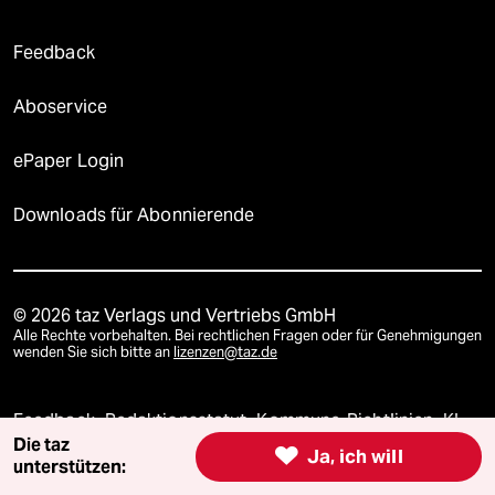
Feedback
Aboservice
ePaper Login
Downloads für Abonnierende
© 2026 taz Verlags und Vertriebs GmbH
Alle Rechte vorbehalten. Bei rechtlichen Fragen oder für Genehmigungen
wenden Sie sich bitte an
lizenzen@taz.de
Feedback
Redaktionsstatut
Kommune-Richtlinien
KI-
Die taz

Ja, ich will
unterstützen:
Leitlinie
Informant
Datenschutz
Impressum
AGB