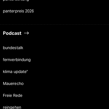
panterpreis 2026
Podcast
bundestalk
fernverbindung
klima update°
Mauerecho
Freie Rede
reingehen