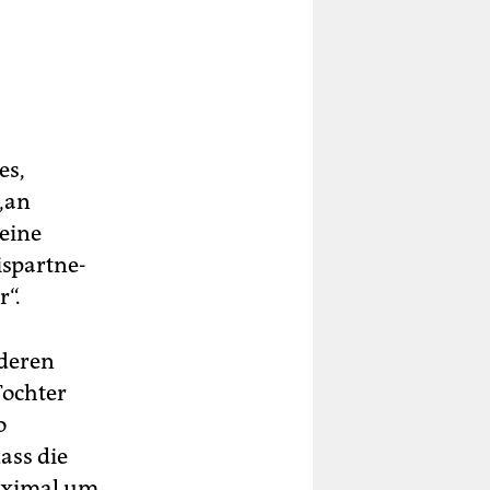
es,
„an
„eine
­part­ne­
r“.
nderen
Tochter
o
ass die
maximal um