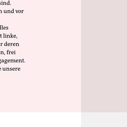
sind.
h und vor
lles
 linke,
ür deren
n, frei
ngagement.
e unsere