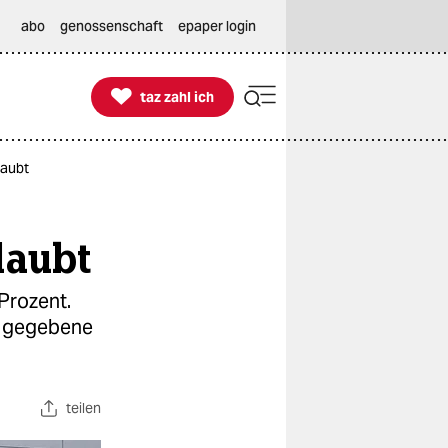
abo
genossenschaft
epaper login

taz zahl ich
taz zahl ich
laubt
laubt
Prozent.
s gegebene
teilen