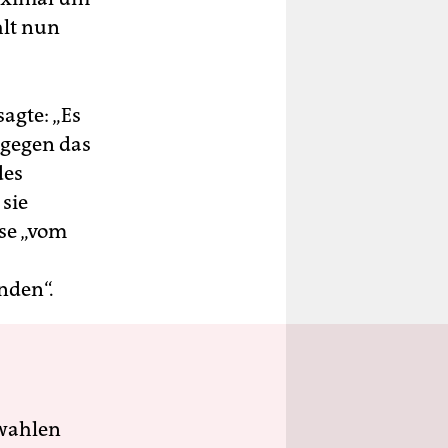
hlt nun
agte: „Es
 gegen das
des
sie
se „vom
nden“.
wahlen