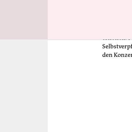
verstößt d
Giffey’sch
Wohnungsn
eigentlich
erhöhen. Fo
Selbstverp
den Konze