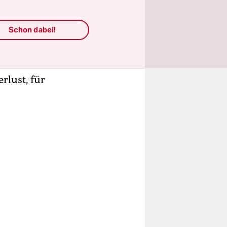
 gegen das
 für
Schon dabei!
er
ent zu
rlust, für