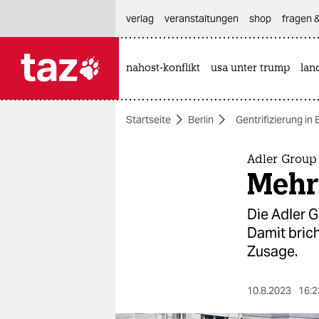
hautnavigation anspringen
hauptinhalt anspringen
footer anspringen
verlag
veranstaltungen
shop
fragen &
nahost-konflikt
usa unter trump
lan

taz zahl ich
taz zahl ich
Startseite
Berlin
Gentrifizierung in 
themen
politik
Adler Group
Mehr 
öko
Die Adler 
gesellschaft
Damit bric
Zusage.
kultur
sport
10.8.2023
16:2