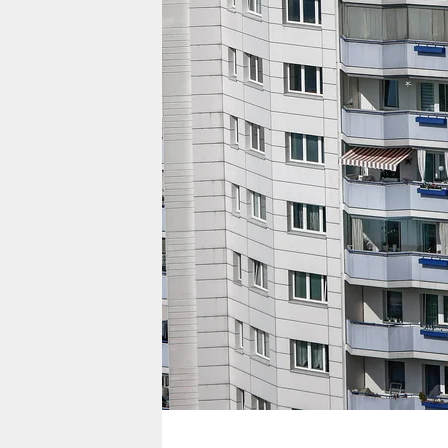
berlin
nord
wahrheit
verlag
verlag
veranstaltungen
shop
fragen & hilfe
unterstützen
abo
genossenschaft