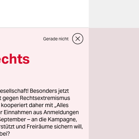
traße in
Gerade nicht
­r:in­nen
ln, haben
echts
n mehreren
nderem
ngen in
esellschaft! Besonders jetzt
chtlich
rt gegen Rechtsextremismus
z kooperiert daher mit „Alles
drei Jahren
ller Einnahmen aus Anmeldungen
. September – an die Kampagne,
rstützt und Freiräume sichern will,
bei?
enkonzerne