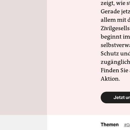
zeigt, wie
Gerade jet
allem mit d
Zivilgesell
beginnt im
selbstverw
Schutz und 
zugänglich
Finden Sie
Aktion.
Jetzt u
Themen
#Ge