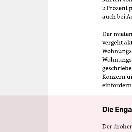
2 Prozent 
auch bei A
Der mietenp
vergeht ak
Wohnungsb
Wohnungsbü
geschriebe
Konzern u
einfordern
Die Enga
Der drohe