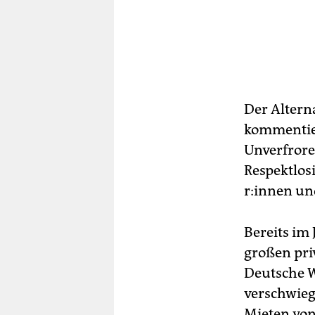
Der Altern
kommentier
Unverfroren
Respektlos
r:in­nen un
Bereits im
großen pri
Deutsche 
verschwieg
Mieten von