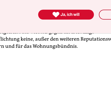
amit zwar nicht gegen das Bürgerliche, aber doch
e Gesetzbuch: Als Unterzeichnerin des
Bündnisses

Ja, ich will
eubau und bezahlbares Wohnen
hatte sich Adl
 dazu verpflichtet, die Mieten um maximal 11 Proz
lgen hat der Verstoß gegen die freiwillige
flichtung keine, außer den weiteren Reputationsve
rn und für das Wohnungsbündnis.