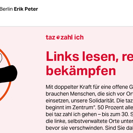
Berlin
Erik Peter
Angerburger Allee im Westend oder der Skarbinas
taz
zahl ich

 – die Mieterhöhungsschreiben, die bei den Mie­te
nbausiedlungen der
Adler Group
derzeit eintrude
Links lesen, r
insam: Erhöhungen um 15 Prozent, wie die taz i
bekämpfen
einsehen konnte. Der schlingernde und unter a
anzfälschung und Marktmanipulaton unter
rdacht stehende Konzern mit etwa 20.000 Wohnu
Mit doppelter Kraft für eine offene G
st damit aus seinen Mie­te­r:in­nen heraus, was re
brauchen Menschen, die sich vor O
einsetzen, unsere Solidarität. Die ta
t. 15 Prozent, mehr Mieterhöhung innerhalb von 
beginnt im Zentrum“. 50 Prozent a
bei taz zahl ich gehen – bis zum 30
die linke, selbstverwaltete Orte unte
bevor sie verschwinden. Sind Sie da
hlechtesten beleumundete der großen Immobili