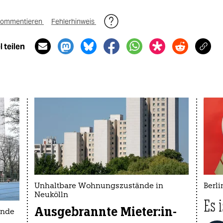
ommentieren
Fehlerhinweis
 teilen
Unhaltbare Wohnungszustände in
Berl
Neukölln
Es i
Ausgebrannte Mie­te­r:in­
ände