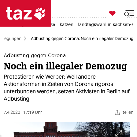

taz zahl ich
iran-krieg
ceuta
hitze
katzen
landtagswahl in sachsen-an

taz zahl ich
Bewegungen
Adbusting gegen Corona: Noch ein illegaler Demozug
taz zahl ich
themen
Adbusting gegen Corona
Noch ein illegaler Demozug
politik
Protestieren wie Werber: Weil andere
öko
Aktionsformen in Zeiten von Corona rigoros
unterbunden werden, setzen Aktivisten in Berlin auf
gesellschaft
Adbusting.
kultur
7.4.2020
17:19 Uhr
teilen
sport