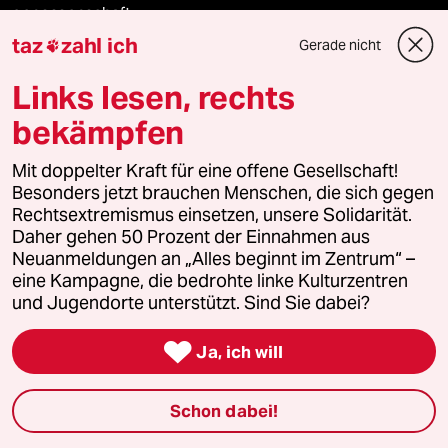
genossenschaft
taz
zahl ich
Gerade nicht

taz zahl ich
Links lesen, rechts
recherchefonds ausland
bekämpfen
panterstiftung
Mit doppelter Kraft für eine offene Gesellschaft!
Besonders jetzt brauchen Menschen, die sich gegen
panterpreis 2026
Rechtsextremismus einsetzen, unsere Solidarität.
Daher gehen 50 Prozent der Einnahmen aus
Neuanmeldungen an „Alles beginnt im Zentrum“ –
eine Kampagne, die bedrohte linke Kulturzentren
Podcast
und Jugendorte unterstützt. Sind Sie dabei?

Ja, ich will
bundestalk
fernverbindung
Schon dabei!