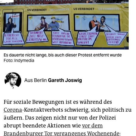
berlin
nord
wahrheit
verlag
verlag
Es dauerte nicht lange, bis auch dieser Protest entfernt wurde
Foto: Indymedia
veranstaltungen
shop
Aus Berlin
Gareth Joswig
fragen & hilfe
unterstützen
Für soziale Bewegungen ist es während des
Corona
-Kontaktverbots schwierig, sich politisch zu
abo
äußern. Das zeigen nicht nur von der Polizei
abrupt beendete Aktionen wie
vor dem
genossenschaft
Brandenburger Tor vergangenes Wochenende
: