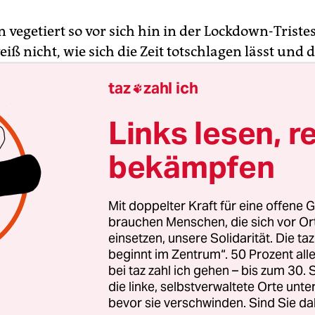
n vegetiert so vor sich hin in der Lockdown-Triste
eiß nicht, wie sich die Zeit totschlagen lässt und 
n Berlin plötzlich ohne Ende Möglichkeiten, mal 
taz
zahl ich

rleben. Fahrrad-, Mieten-, Querdenkerdemo, es w
iniges los an diesem Wochenende. Gerne wäre ich 
Links lesen, r
gisnacht am 30. April auf die queer-feministisch
ight“-Demo gegangen.
bekämpfen
waren ausdrücklich kein Alkohol, keine Fahrräde
Mit doppelter Kraft für eine offene G
 erlaubt. Warum eigentlich keine Fahrräder? Ci
brauchen Menschen, die sich vor O
nscht, das scheint gerade ein feministischer Retr
einsetzen, unsere Solidarität. Die ta
beginnt im Zentrum“. 50 Prozent a
tigte mir auch eine Freundin. Eine Zeit lang hat 
bei taz zahl ich gehen – bis zum 30
ucht, etwas zum Besseren zu wenden, jetzt hat m
die linke, selbstverwaltete Orte unte
. Natürlich habe ich den Wunsch der Frauen resp
bevor sie verschwinden. Sind Sie da