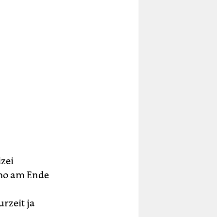
zei
mo am Ende
rzeit ja