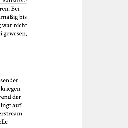
r Radkorso
ren. Bei
lmäßig bis
 war nicht
i gewesen,
ssender
 kriegen
rend der
ingt auf
erstream
lle