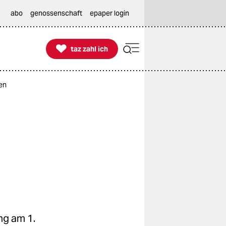
abo
genossenschaft
epaper login

taz zahl ich
taz zahl ich
ren
ng am 1.