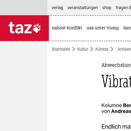
hautnavigation anspringen
hauptinhalt anspringen
footer anspringen
verlag
veranstaltungen
shop
fragen &
nahost-konflikt
usa unter trump
lan

taz zahl ich
taz zahl ich
Startseite
Kultur
Künste
Antise
themen
politik
Abwechslung
Vibrat
öko
gesellschaft
kultur
Kolumne
Ber
von
Andreas
sport
Endlich ma