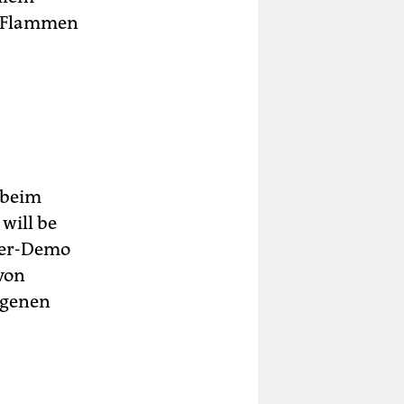
er Flammen
 beim
will be
ker-Demo
von
eigenen