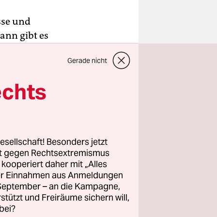
sse und
dann gibt es
wieder
Gerade nicht
ar ja
gleich in
echts
e „Take
r und keine
esellschaft! Besonders jetzt
s-Männer
rt gegen Rechtsextremismus
o-Trend zu
z kooperiert daher mit „Alles
ller Einnahmen aus Anmeldungen
man es mit
. September – an die Kampagne,
an das
rstützt und Freiräume sichern will,
ektiert
bei?