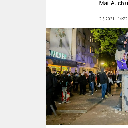
berlin
Mai. Auch u
nord
2.5.2021
14:22
wahrheit
verlag
verlag
veranstaltungen
shop
fragen & hilfe
unterstützen
abo
genossenschaft