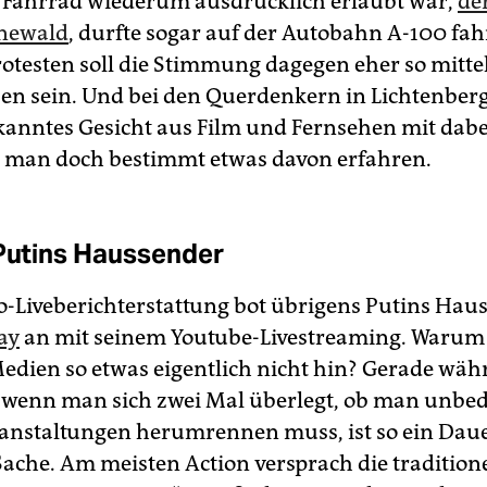
s Fahrrad wiederum ausdrücklich erlaubt war,
de
newald
, durfte sogar auf der Autobahn A-100 fah
otesten soll die Stimmung dagegen eher so mitte
n sein. Und bei den Querdenkern in Lichtenberg
kanntes Gesicht aus Film und Fernsehen mit dabe
e man doch bestimmt etwas davon erfahren.
 Putins Haussender
-Liveberichterstattung bot übrigens Putins Hau
ay
an mit seinem Youtube-Live­streaming. Warum
edien so etwas eigentlich nicht hin? Gerade wäh
wenn man sich zwei Mal überlegt, ob man unbed
anstaltungen herumrennen muss, ist so ein Dau
Sache. Am meisten Action versprach die traditione