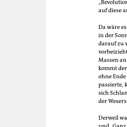
„Revolutio
auf diese 
Da wäre es
in der Son
darauf zu 
vorbeizieh
Massen an 
kommt der 
ohne Ende 
passierte,
sich Schla
der Wesers
Derweil wa
und „Ganz B