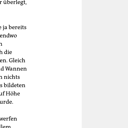
r überlegt,
ja bereits
rgendwo
m
h die
en. Gleich
und Wannen
h nichts
s bildeten
auf Höhe
wurde.
nwerfen
ollem