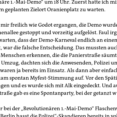
näre 1.-Mai-Demo“ um 18 Uhr. Zuerst hatte ich mi
am geplanten Zielort Oranienplatz zu warten.
 mir freilich wie Godot ergangen, die Demo wurde 
nenallee gestoppt und vorzeitig aufgelöst. Faul i
warten, dass der Demo-Karneval endlich an eine
t, war die falsche Entscheidung. Das mussten auc
Menschen erkennen, die die Panierstraße säumt
Umzug, dachten sich die Anwesenden, Polizei 
waren ja bereits im Einsatz. Als dann aber einfac
 kam spontan Myfest-Stimmung auf. Vor den Späti
ngen und es wurde sich mit Alk eingedeckt. Und 
traße gab es eine Spontanparty, bei der getanzt 
r bei der „Revolutionären 1.-Mai-Demo“ Flasche
erlin hasst die Polizei“-Skandieren bereits in v