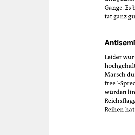
Gange. Es 
tat ganz gu
Antisemi
Leider wur
hochgehal
Marsch durc
free“-Spr
würden lin
Reichsflag
Reihen hat