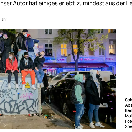
nser Autor hat einiges erlebt, zumindest aus der Fe
 Uhr
Sch
Abs
Ber
Mai
Fot
Soe