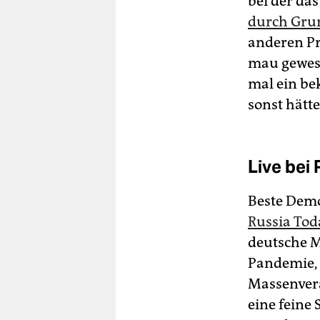
bei der da
durch Gru
anderen Pr
mau gewese
mal ein be
sonst hätt
Live bei
Beste Demo
Russia Tod
deutsche M
Pandemie, 
Massenver
eine feine 