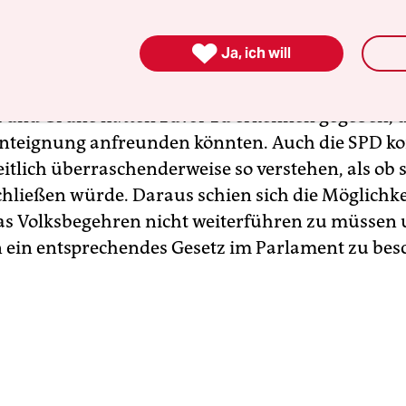
hatten Vertreter der Initiative „Deutsche Wohne

Ja, ich will
 und der Koalitionsfraktionen zum zweiten Mal
sessen. Ein erstes Treffen gab es im Dezember.
i und Grüne hatten zuvor zu erkennen gegeben, da
Enteignung anfreunden könnten. Auch die SPD k
itlich überraschenderweise so verstehen, als ob s
chließen würde. Daraus schien sich die Möglichke
as Volksbegehren nicht weiterführen zu müssen
n ein entsprechendes Gesetz im Parlament zu bes