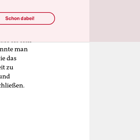
n & Co.
Schon dabei!
ss sie sich
onnte man
ie das
it zu
 und
chließen.