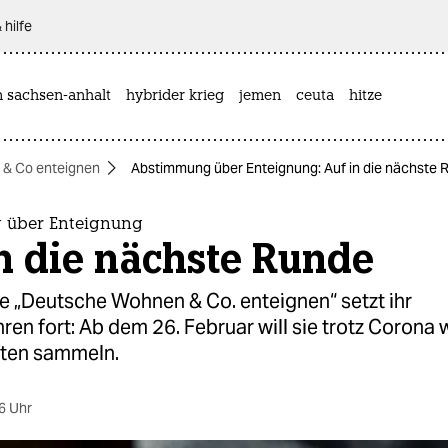
 hilfe
n sachsen-anhalt
hybrider krieg
jemen
ceuta
hitze
& Co enteignen
Abstimmung über Enteignung: Auf in die nächste 
 über Enteignung
n die nächste Runde
ive „Deutsche Wohnen & Co. enteignen“ setzt ihr
en fort: Ab dem 26. Februar will sie trotz Corona 
ften sammeln.
6 Uhr