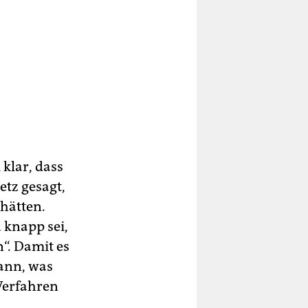
klar, dass
etz gesagt,
 hätten.
 knapp sei,
“. Damit es
ann, was
Verfahren