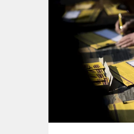
berlin
nord
wahrheit
verlag
verlag
veranstaltungen
shop
fragen & hilfe
unterstützen
abo
genossenschaft