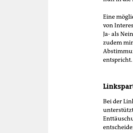
Eine mögli
von Intere
Ja- als Ne
zudem mind
Abstimmun
entspricht.
Linkspar
Bei der Lin
unterstütz
Enttäuschun
entscheide