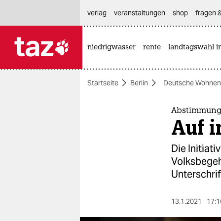
hautnavigation anspringen
hauptinhalt anspringen
footer anspringen
verlag
veranstaltungen
shop
fragen &
niedrigwasser
rente
landtagswahl i

taz zahl ich
taz zahl ich
Startseite
Berlin
Deutsche Wohnen 
themen
politik
Abstimmung
Auf i
öko
Die Initiat
gesellschaft
Volksbegehr
Unterschri
kultur
sport
13.1.2021
17:1