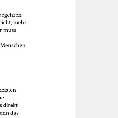
sbegehren
eicht, mehr
er muss
0 Menschen
meisten
ne
s direkt
Wenn das