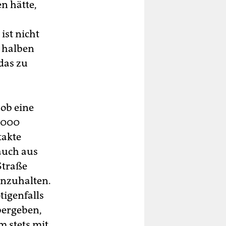
n hätte,
ist nicht
m halben
das zu
 ob eine
5.000
takte
auch aus
Straße
inzuhalten.
tigenfalls
bergeben,
 stets mit