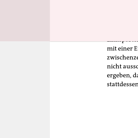
Am Montag 
enteignen“
zusammenge
Linksparte
mit einer 
zwischenze
nicht auss
ergeben, d
stattdesse