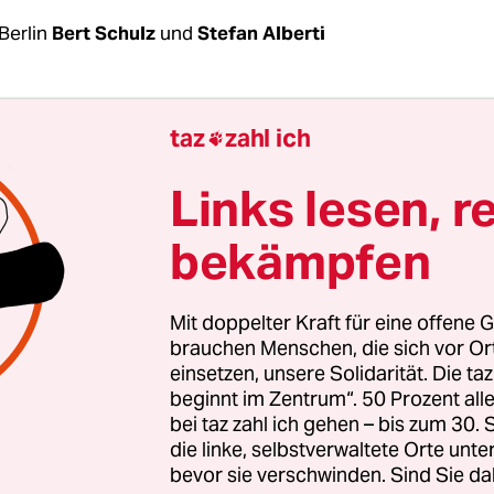
Berlin
Bert Schulz
und
Stefan Alberti
begehren zur Enteignung des Immobilienkonzern
taz
zahl ich

 weiterer Unternehmen mit jeweils mehr als 3
in Berlin geht am 26. Februar in die nächste Ru
Links lesen, r
 der taz am Mittwoch der Sprecher der dahinters
bekämpfen
, Rouzbeh Taheri. Einen dazu nötigen Antrag wer
e Woche stellen. Wenn binnen der folgenden vie
000 gültige Unterstützerunterschriften zusam
Mit doppelter Kraft für eine offene G
parallel zu den Wahlen zu Bundestag und
brauchen Menschen, die sich vor O
einsetzen, unsere Solidarität. Die ta
enhaus am 26. September einen Volksentscheid 
beginnt im Zentrum“. 50 Prozent a
 geben. Zwei Gespräche mit der rot-rot-grünen K
bei taz zahl ich gehen – bis zum 30
ht zu einer Übernahme der Forderung durch das
die linke, selbstverwaltete Orte unte
tenhaus geführt.
bevor sie verschwinden. Sind Sie da