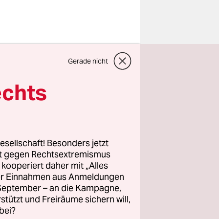
s Deutsche
Gerade nicht
.000
nde. Das
echts
tehenden
de man
r Monate
menkommen
,
esellschaft! Besonders jetzt
rt gegen Rechtsextremismus
z kooperiert daher mit „Alles
über die
ller Einnahmen aus Anmeldungen
oalition
. September – an die Kampagne,
rstützt und Freiräume sichern will,
bei?