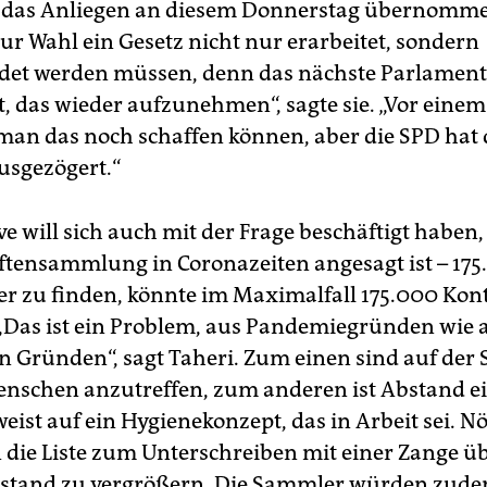
 das Anliegen an diesem Donnerstag übernomme
zur Wahl ein Gesetz nicht nur erarbeitet, sondern
det werden müssen, denn das nächste Parlament 
et, das wieder aufzunehmen“, sagte sie. „Vor eine
 man das noch schaffen können, aber die SPD hat 
usgezögert.“
ive will sich auch mit der Frage beschäftigt haben,
ftensammlung in Coronazeiten angesagt ist – 17
er zu finden, könnte im Maximalfall 175.000 Kon
„Das ist ein Problem, aus Pandemiegründen wie 
n Gründen“, sagt Taheri. Zum einen sind auf der 
nschen anzutreffen, zum anderen ist Abstand e
eist auf ein Hygienekonzept, das in Arbeit sei. Nö
die Liste zum Unterschreiben mit einer Zange ü
tand zu vergrößern. Die Sammler würden zudem