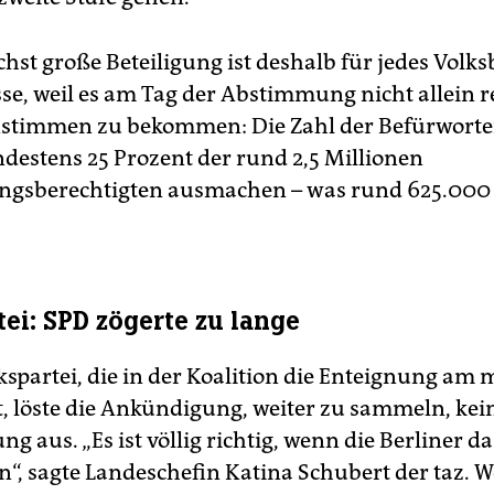
chst große Beteiligung ist deshalb für jedes Volk
sse, weil es am Tag der Abstimmung nicht allein r
instimmen zu bekommen: Die Zahl der Befürwort
estens 25 Prozent der rund 2,5 Millionen
gsberechtigten ausmachen – was rund 625.00
tei: SPD zögerte zu lange
kspartei, die in der Koalition die Enteignung am 
t, löste die Ankündigung, weiter zu sammeln, kei
g aus. „Es ist völlig richtig, wenn die Berliner da
n“, sagte Landeschefin Ka­tina Schubert der taz. 