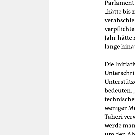
Parlament
„hätte bis 
verabschie
verpflicht
Jahr hätte
lange hina
Die Initiat
Unterschri
Unterstütz
bedeuten. 
technische
weniger Me
Taheri verw
werde man 
um den Abs