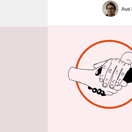
epaper login
Aus 
Das Volks
Wohnen und
Wohnungen 
bestätigte
Initiative
übernächst
rund 175.
könnte es 
Abgeordnet
Enteignung
hatten nic
Abgeordne