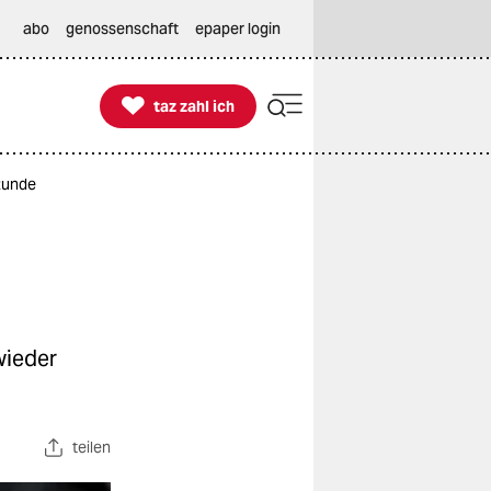
abo
genossenschaft
epaper login

taz zahl ich
taz zahl ich
Runde
wieder
teilen