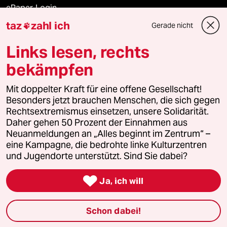
ePaper Login
taz
zahl ich
Gerade nicht

Downloads für Abonnierende
Links lesen, rechts
bekämpfen
© 2026 taz Verlags und Vertriebs GmbH
Alle Rechte vorbehalten. Bei rechtlichen Fragen oder für Genehmigungen
Mit doppelter Kraft für eine offene Gesellschaft!
wenden Sie sich bitte an
lizenzen@taz.de
Besonders jetzt brauchen Menschen, die sich gegen
Rechtsextremismus einsetzen, unsere Solidarität.
Daher gehen 50 Prozent der Einnahmen aus
Feedback
Redaktionsstatut
Kommune-Richtlinien
KI-
Neuanmeldungen an „Alles beginnt im Zentrum“ –
eine Kampagne, die bedrohte linke Kulturzentren
Leitlinie
Informant
Datenschutz
Impressum
AGB
und Jugendorte unterstützt. Sind Sie dabei?
Seitenwende
Einwilligungen widerrufen (Ads)

Ja, ich will
Schon dabei!