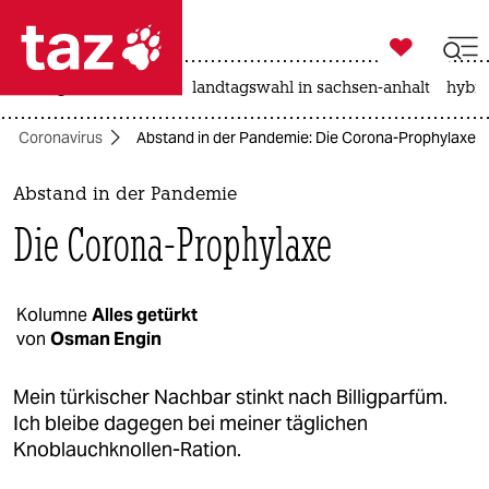

taz zahl ich
niedrigwasser
rente
landtagswahl in sachsen-anhalt
hybri

taz zahl ich
Coronavirus
Abstand in der Pandemie: Die Corona-Prophylaxe
taz zahl ich
themen
Abstand in der Pandemie
Die Corona-Prophylaxe
politik
öko
Kolumne
Alles getürkt
von
Osman Engin
gesellschaft
kultur
Mein türkischer Nachbar stinkt nach Billigparfüm.
Ich bleibe dagegen bei meiner täglichen
sport
Knoblauchknollen-Ration.