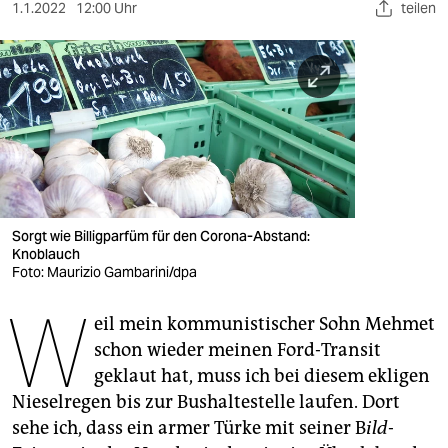
berlin
1.1.2022
12:00 Uhr
teilen
nord
wahrheit
verlag
verlag
veranstaltungen
Sorgt wie Billigparfüm für den Corona-Abstand:
shop
Knoblauch
Foto: Maurizio Gambarini/dpa
fragen & hilfe
W
eil mein kommunistischer Sohn Mehmet
unterstützen
schon wieder meinen Ford-Transit
abo
geklaut hat, muss ich bei diesem ekligen
Nieselregen bis zur Bushaltestelle laufen. Dort
genossenschaft
sehe ich, dass ein armer Türke mit seiner B
ild
-