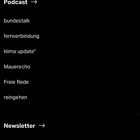
Podcast
bundestalk
fernverbindung
klima update°
Mauerecho
Freie Rede
reingehen
Newsletter