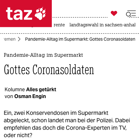

taz zahl ich
hitze
niedrigwasser
rente
landtagswahl in sachsen-anhalt

taz zahl ich
Bremen
Pandemie-Alltag im Supermarkt: Gottes Coronasoldaten
taz zahl ich
themen
Pandemie-Alltag im Supermarkt
Gottes Coronasoldaten
politik
öko
Kolumne
Alles getürkt
von
Osman Engin
gesellschaft
kultur
Ein, zwei Konservendosen im Supermarkt
abgeleckt, schon landet man bei der Polizei. Dabei
sport
empfehlen das doch die Corona-Experten im TV,
oder nicht?