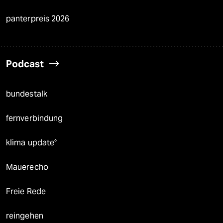
panterpreis 2026
Podcast
bundestalk
fernverbindung
klima update°
Mauerecho
Freie Rede
reingehen