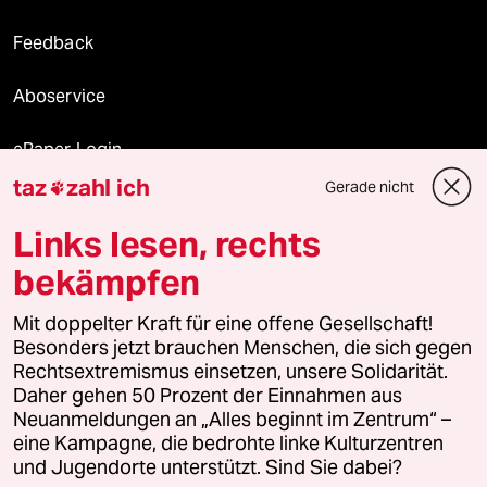
Feedback
Aboservice
ePaper Login
taz
zahl ich
Gerade nicht

Downloads für Abonnierende
Links lesen, rechts
bekämpfen
© 2026 taz Verlags und Vertriebs GmbH
Alle Rechte vorbehalten. Bei rechtlichen Fragen oder für Genehmigungen
Mit doppelter Kraft für eine offene Gesellschaft!
wenden Sie sich bitte an
lizenzen@taz.de
Besonders jetzt brauchen Menschen, die sich gegen
Rechtsextremismus einsetzen, unsere Solidarität.
Daher gehen 50 Prozent der Einnahmen aus
Feedback
Redaktionsstatut
Kommune-Richtlinien
KI-
Neuanmeldungen an „Alles beginnt im Zentrum“ –
eine Kampagne, die bedrohte linke Kulturzentren
Leitlinie
Informant
Datenschutz
Impressum
AGB
und Jugendorte unterstützt. Sind Sie dabei?