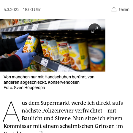
berlin
5.3.2022
18:00 Uhr
teilen
nord
wahrheit
verlag
verlag
veranstaltungen
shop
Von manchen nur mit Handschuhen berührt, von
anderen abgeschleckt: Konservendosen
fragen & hilfe
Foto: Sven Hoppe/dpa
A
unterstützen
us dem Supermarkt werde ich direkt aufs
nächste Polizeirevier verfrachtet – mit
abo
Baulicht und Sirene. Nun sitze ich einem
genossenschaft
Kommissar mit einem schelmischen Grinsen im