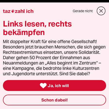
taz zahl ich
taz
zahl ich
Gerade nicht

recherchefonds ausland
Links lesen, rechts
panterstiftung
bekämpfen
panterpreis 2026
Mit doppelter Kraft für eine offene Gesellschaft!
Besonders jetzt brauchen Menschen, die sich gegen
Rechtsextremismus einsetzen, unsere Solidarität.
Daher gehen 50 Prozent der Einnahmen aus
Podcast
Neuanmeldungen an „Alles beginnt im Zentrum“ –
eine Kampagne, die bedrohte linke Kulturzentren
und Jugendorte unterstützt. Sind Sie dabei?
bundestalk

Ja, ich will
fernverbindung
Schon dabei!
klima update°