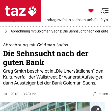

taz zahl ich
niedrigwasser
rente
landtagswahl in sachsen-anhalt
hybri

taz zahl ich
ch
Abrechnung mit Goldman Sachs: Die Sehnsucht nach der guten
taz zahl ich
themen
Abrechnung mit Goldman Sachs
Die Sehnsucht nach der
politik
guten Bank
öko
Greg Smith beschreibt in „Die Unersättlichen“ den
Kulturverfall der Wallstreet. Er war erst Aufsteiger,
gesellschaft
dann Aussteiger bei der Bank Goldman Sachs.
kultur
10.1.2013
13:28 Uhr
teilen
sport