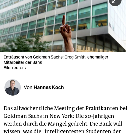
berlin
nord
wahrheit
verlag
verlag
Enttäuscht von Goldman Sachs: Greg Smith, ehemaliger
Mitarbeiter der Bank
veranstaltungen
Bild: reuters
shop
fragen & hilfe
Von
Hannes Koch
unterstützen
Das allwöchentliche Meeting der Praktikanten bei
abo
Goldman Sachs in New York: Die 20-Jährigen
genossenschaft
werden durch die Mangel gedreht. Die Bank will
wissen, was die „intelligentesten Studenten der