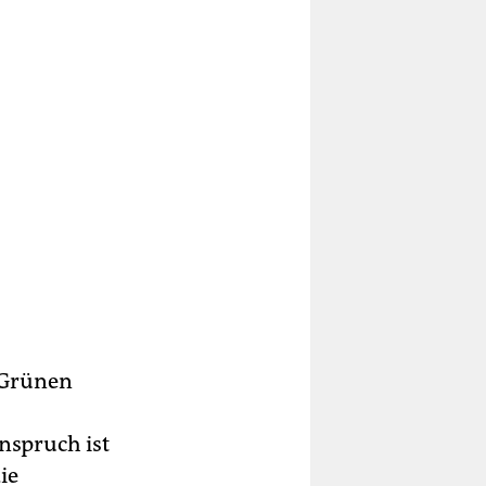
e Grünen
nspruch ist
ie