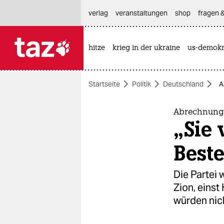
hautnavigation anspringen
hauptinhalt anspringen
footer anspringen
verlag
veranstaltungen
shop
fragen &
hitze
krieg in der ukraine
us-demokr

taz zahl ich
taz zahl ich
Startseite
Politik
Deutschland
A
themen
politik
Abrechnung 
„Sie 
öko
Best
gesellschaft
Die Partei 
kultur
Zion, einst
würden nic
sport