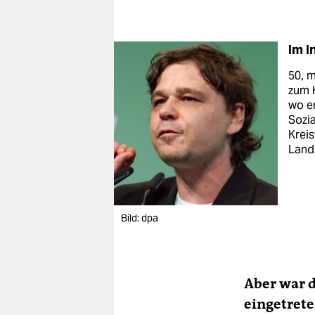
Im I
50, 
zum 
wo er
Sozia
Kreis
Land
Bild: dpa
Aber war d
eingetrete