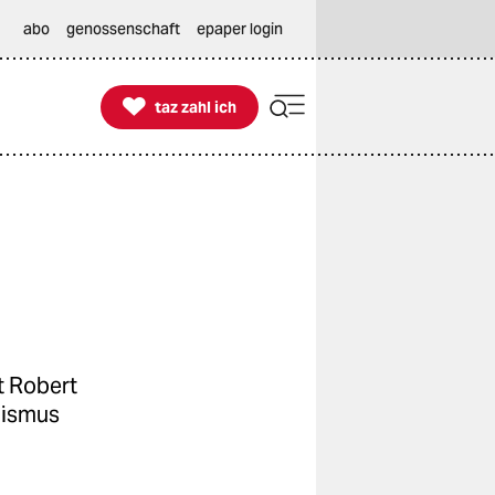
abo
genossenschaft
epaper login

taz zahl ich
taz zahl ich
rt Robert
alismus