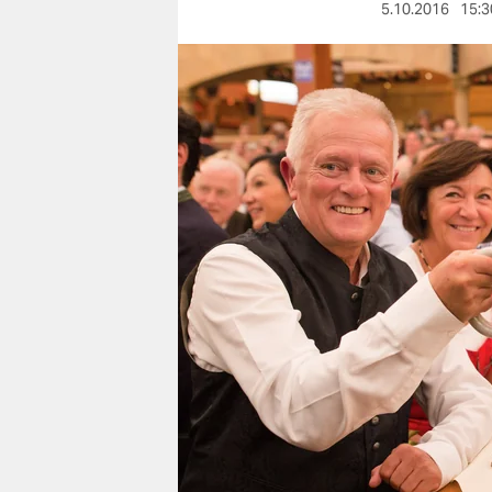
berlin
5.10.2016
15:3
nord
wahrheit
verlag
verlag
veranstaltungen
shop
fragen & hilfe
unterstützen
abo
genossenschaft