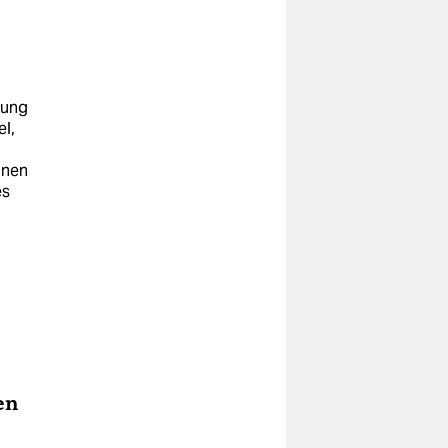
dung
l,
ünen
es
en