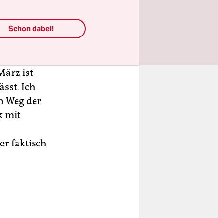
ngend nötig
Schon dabei!
ärz ist
sst. Ich
n Weg der
k mit
er faktisch