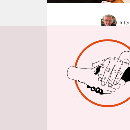
epaper login
Inte
taz: Herr 
auszutret
Robert Zio
weiß man d
habe ich m
progressive
gewinnen. 
geworden i
Vergeudung