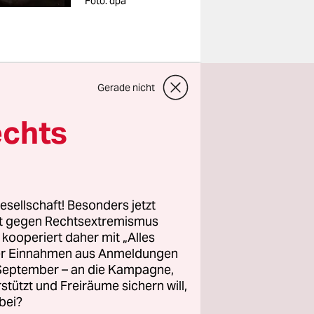
Foto: dpa
Gerade nicht
echts
gendwann
n Jahrzehnt
esellschaft! Besonders jetzt
 für eine
rt gegen Rechtsextremismus
litik zu
z kooperiert daher mit „Alles
ller Einnahmen aus Anmeldungen
nmöglich
. September – an die Kampagne,
Partei eine
rstützt und Freiräume sichern will,
bei?