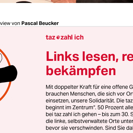
rview von
Pascal Beucker
taz
zahl ich

Zion, was hat Sie dazu gebracht, aus den Grünen
Links lesen, r
en?
bekämpfen
n:
Das war ein langer Entfremdungsprozess. Ir
ann halt, dass es sich nicht mehr lohnt. Über ei
Mit doppelter Kraft für eine offene G
it etlichen anderen Grünen versucht, Mehrheiten
brauchen Menschen, die sich vor O
, emanzipatorische, sozialere und friedlichere Po
einsetzen, unsere Solidarität. Die ta
beginnt im Zentrum“. 50 Prozent a
Inzwischen bin ich überzeugt davon, dass das u
bei taz zahl ich gehen – bis zum 30
st. Damit jedoch wäre jeder weitere Kampf in der 
die linke, selbstverwaltete Orte unte
 von Energie, die für die Erringung linker
bevor sie verschwinden. Sind Sie da