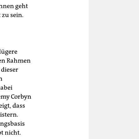
Ihnen geht
 zu sein.
klügere
Den Rahmen
 dieser
n
abei
remy Corbyn
igt, dass
istern.
ungsbasis
t nicht.