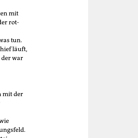
ten mit
er rot-
twas tun.
ief läuft,
 der war
 mit der
r
dwie
ungsfeld.