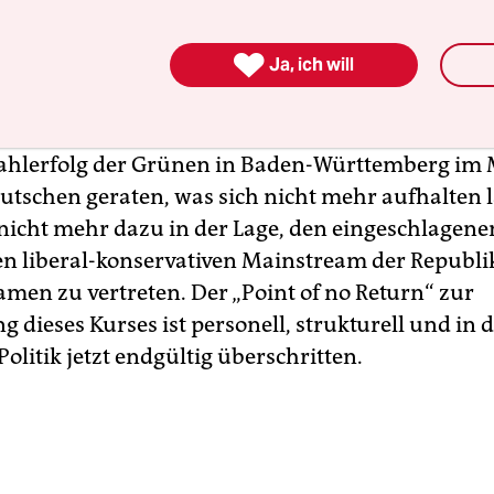
ftlicher und politischer Mehrheiten jedoch so dri

Ja, ich will
n Ausschlag für Ihre Entscheidung gegeben?
hlerfolg der Grünen in Baden-Württemberg im M
utschen geraten, was sich nicht mehr aufhalten lä
nicht mehr dazu in der Lage, den eingeschlagene
den liberal-konservativen Mainstream der Republi
en zu vertreten. Der „Point of no Return“ zur
dieses Kurses ist personell, strukturell und in d
Politik jetzt endgültig überschritten.