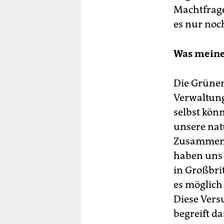
Machtfrage
es nur noc
Was meine
Die Grünen
Verwaltun
selbst kön
unsere nat
Zusammenh
haben uns 
in Großbri
es möglich
Diese Vers
begreift d