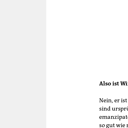
Also ist W
Nein, er i
sind urspr
emanzipato
so gut wie 