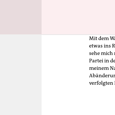
gesellscha
ist.
Was hat de
Mit dem Wa
etwas ins R
sehe mich 
Partei in 
meinem Nam
Abänderung 
verfolgten 