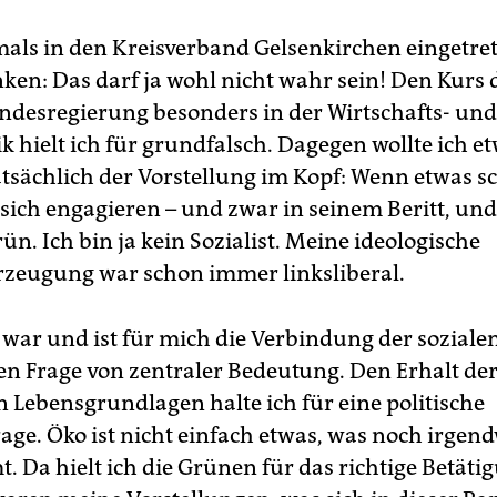
mals in den Kreisverband Gelsenkirchen eingetre
en: Das darf ja wohl nicht wahr sein! Den Kurs d
desregierung besonders in der Wirtschafts- und
ik hielt ich für grundfalsch. Dagegen wollte ich e
atsächlich der Vorstellung im Kopf: Wenn etwas sch
ich engagieren – und zwar in seinem Beritt, und
ün. Ich bin ja kein Sozialist. Meine ideologische
zeugung war schon immer linksliberal.
ar und ist für mich die Verbindung der sozialen
en Frage von zentraler Bedeutung. Den Erhalt de
n Lebensgrundlagen halte ich für eine politische
age. Öko ist nicht einfach etwas, was noch irgen
 Da hielt ich die Grünen für das richtige Betätig