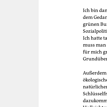
Ich bin da
dem Gedank
grünen Bun
Sozialpolit
Ich hatte t
muss man s
für mich gr
Grundüber
Außerdem w
ökologisch
natürliche
Schlüsselfr
dazukommt.