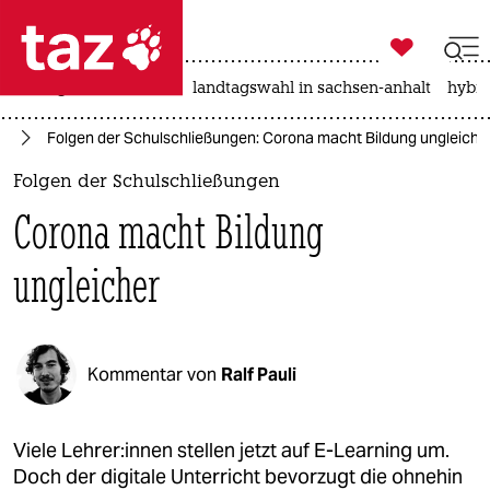

taz zahl ich
niedrigwasser
rente
landtagswahl in sachsen-anhalt
hybri

taz zahl ich
ng
Folgen der Schulschließungen: Corona macht Bildung ungleiche
taz zahl ich
Folgen der Schulschließungen
themen
Corona macht Bildung
politik
ungleicher
öko
gesellschaft
Kommentar von
Ralf Pauli
kultur
sport
Viele Lehrer:innen stellen jetzt auf E-Learning um.
Doch der digitale Unterricht bevorzugt die ohnehin