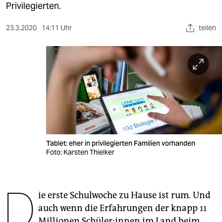
berlin
Privilegierten.
nord
23.3.2020
14:11 Uhr
teilen
wahrheit
verlag
verlag
veranstaltungen
shop
Tablet: eher in privilegierten Familien vorhanden
fragen & hilfe
Foto: Karsten Thielker
unterstützen
D
abo
ie erste Schulwoche zu Hause ist rum. Und
genossenschaft
auch wenn die Erfahrungen der knapp 11
Millionen Schüler:innen im Land beim