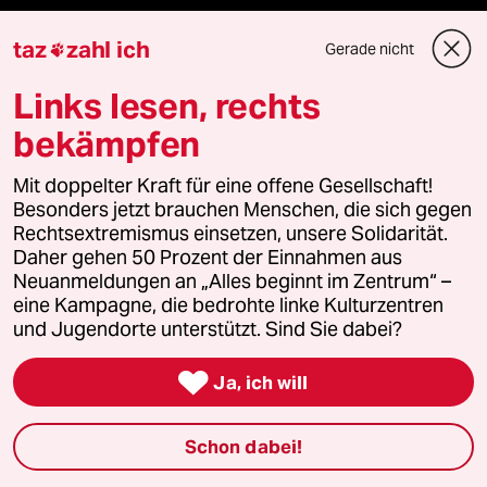
Newsletter
taz
zahl ich
Gerade nicht

team zukunft
Links lesen, rechts
bekämpfen
taz frisch
Mit doppelter Kraft für eine offene Gesellschaft!
taz zahl ich
Besonders jetzt brauchen Menschen, die sich gegen
Rechtsextremismus einsetzen, unsere Solidarität.
taz lab Infobrief
Daher gehen 50 Prozent der Einnahmen aus
Neuanmeldungen an „Alles beginnt im Zentrum“ –
eine Kampagne, die bedrohte linke Kulturzentren
und Jugendorte unterstützt. Sind Sie dabei?
Veranstaltungen

Ja, ich will
Demnächst
Schon dabei!
Vor Ort