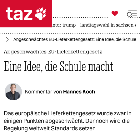

taz zahl ich
nahost-konflikt
usa unter trump
landtagswahl in sachsen-an

taz zahl ich
it
Abgeschwächtes EU-Lieferkettengesetz: Eine Idee, die Schule 
taz zahl ich
Abgeschwächtes EU-Lieferkettengesetz
themen
Eine Idee, die Schule macht
politik
öko
Kommentar von
Hannes Koch
gesellschaft
kultur
Das europäische Lieferkettengesetz wurde zwar in
einigen Punkten abgeschwächt. Dennoch wird die
sport
Regelung weltweit Standards setzen.