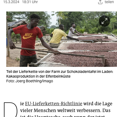
berlin
15.3.2024
18:31 Uhr
teilen
nord
wahrheit
verlag
verlag
veranstaltungen
shop
Teil der Lieferkette von der Farm zur Schokoladentafel im Laden:
fragen & hilfe
Kakaoproduktion in der Elfenbeinküste
Foto: Joerg Boethling/imago
unterstützen
abo
D
ie
EU-Lieferketten-Richtlinie
wird die Lage
genossenschaft
vieler Menschen weltweit verbessern. Das