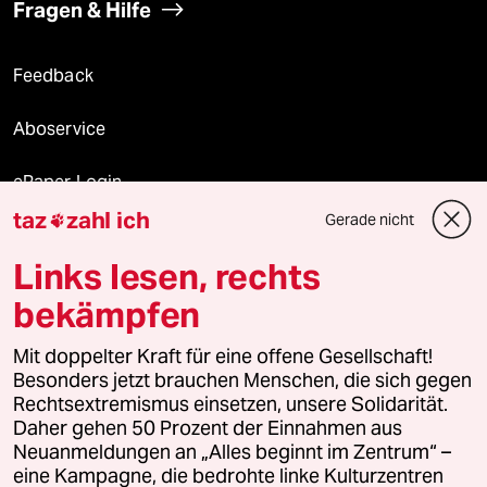
Fragen & Hilfe
Feedback
Aboservice
ePaper Login
taz
zahl ich
Gerade nicht

Downloads für Abonnierende
Links lesen, rechts
bekämpfen
© 2026 taz Verlags und Vertriebs GmbH
Mit doppelter Kraft für eine offene Gesellschaft!
Alle Rechte vorbehalten. Bei rechtlichen Fragen oder für Genehmigungen
wenden Sie sich bitte an
lizenzen@taz.de
Besonders jetzt brauchen Menschen, die sich gegen
Rechtsextremismus einsetzen, unsere Solidarität.
Daher gehen 50 Prozent der Einnahmen aus
Feedback
Redaktionsstatut
Kommune-Richtlinien
KI-
Neuanmeldungen an „Alles beginnt im Zentrum“ –
eine Kampagne, die bedrohte linke Kulturzentren