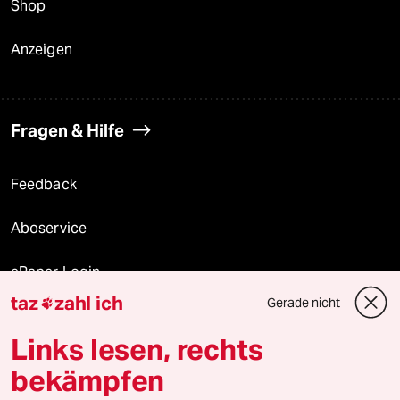
Shop
Anzeigen
Fragen & Hilfe
Feedback
Aboservice
ePaper Login
taz
zahl ich
Gerade nicht

Downloads für Abonnierende
Links lesen, rechts
bekämpfen
© 2026 taz Verlags und Vertriebs GmbH