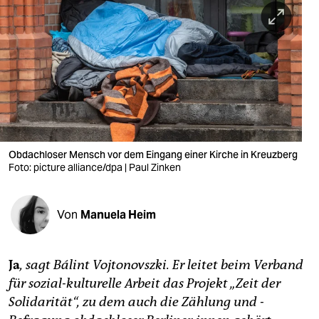
berlin
nord
wahrheit
verlag
verlag
veranstaltungen
Obdachloser Mensch vor dem Eingang einer Kirche in Kreuzberg
Foto: picture alliance/dpa | Paul Zinken
shop
fragen & hilfe
Von
Manuela Heim
unterstützen
Ja
,
sagt Bálint Vojto­novszki. Er leitet beim Verband
abo
für ­sozial-kulturelle Arbeit das Projekt „Zeit der
genossenschaft
Solidarität“, zu dem auch die Zählung und ­