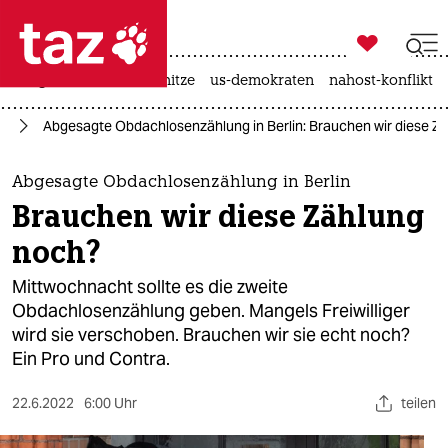

taz zahl ich
krieg in der ukraine
hitze
us-demokraten
nahost-konflikt

taz zahl ich
in
Abgesagte Obdachlosenzählung in Berlin: Brauchen wir diese Z
taz zahl ich
themen
Abgesagte Obdachlosenzählung in Berlin
Brauchen wir diese Zählung
politik
noch?
öko
Mittwochnacht sollte es die zweite
Obdachlosenzählung geben. Mangels Freiwilliger
gesellschaft
wird sie verschoben. Brauchen wir sie echt noch?
Ein Pro und Contra.
kultur
sport
22.6.2022
6:00 Uhr
teilen