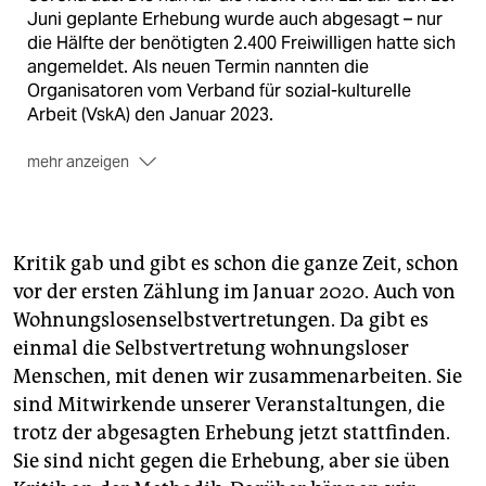
Juni geplante Erhebung wurde auch abgesagt – nur
die Hälfte der benötigten 2.400 Freiwilligen hatte sich
angemeldet. Als neuen Termin nannten die
Organisatoren vom Verband für sozial-kulturelle
Arbeit (VskA) den Januar 2023.
mehr anzeigen
Austausch
Das
Rahmenprogramm der „Zeit der
Solidarität“
findet dennoch statt. Gemeinsam mit
dem Aktionsbündnis Solidarisches Kreuzberg und der
Selbstvertretung wohnungsloser Menschen
Kritik gab und gibt es schon die ganze Zeit, schon
organisiert der VskA außerdem am 22. und 24. Juni
vor der ersten Zählung im Januar 2020. Auch von
die „Zeit für Gespräche“, zu denen obdachlose
Wohnungslosenselbstvertretungen. Da gibt es
Menschen und die bislang angemeldeten Freiwilligen
einmal die Selbstvertretung wohnungsloser
eingeladen sind.
(mah)
Menschen, mit denen wir zusammenarbeiten. Sie
sind Mitwirkende unserer Veranstaltungen, die
trotz der abgesagten Erhebung jetzt stattfinden.
Sie sind nicht gegen die Erhebung, aber sie üben