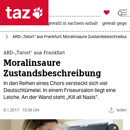

taz zahl ich
hitze
surfen
landtagswahl in sachsen-anhalt
gewalt gegen

taz zahl ich
en
ARD-„Tatort“ aus Frankfurt: Moralinsaure Zustandsbeschreibun
taz zahl ich
themen
ARD-„Tatort“ aus Frankfurt
Moralinsaure
politik
Zustandsbeschreibung
öko
In den Reihen eines Chors versteckt sich viel
Deutschtümelei. In einem Friseursalon liegt eine
gesellschaft
Leiche. An der Wand steht „Kill all Nazis“.
kultur
8.1.2017
15:36 Uhr
teilen
sport