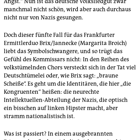
Angst.“ Nun ist das deutsche Volksliedgut zwar
epaper login
manchmal nicht schön, wird aber auch durchaus
nicht nur von Nazis gesungen.
Doch dieser fünfte Fall für das Frankfurter
Ermittlerduo Brix/Jannecke (Margarita Broich)
liebt das Symbolschwangere, und so trügt das
Gefühl des Kommissars nicht: In den Reihen des
volkstümelnden Chors versteckt sich in der Tat viel
Deutschtümelei oder, wie Brix sagt: „braune
Scheiße“. Es geht um die Identitären, die hier „die
Kongruenten“ heißen: die neurechte
Intellektuellen-Abteilung der Nazis, die optisch
ein bisschen auf linken Hipster macht, aber
stramm nationalistisch ist.
Was ist passiert? In einem ausgebrannten