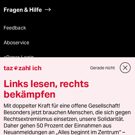
Fragen & Hilfe
Feedback
Aboservice
ePaper Login
taz
zahl ich
Gerade nicht

Downloads für Abonnierende
Links lesen, rechts
bekämpfen
© 2026 taz Verlags und Vertriebs GmbH
Alle Rechte vorbehalten. Bei rechtlichen Fragen oder für Genehmigungen
Mit doppelter Kraft für eine offene Gesellschaft!
wenden Sie sich bitte an
lizenzen@taz.de
Besonders jetzt brauchen Menschen, die sich gegen
Rechtsextremismus einsetzen, unsere Solidarität.
Daher gehen 50 Prozent der Einnahmen aus
Feedback
Redaktionsstatut
Kommune-Richtlinien
KI-
Neuanmeldungen an „Alles beginnt im Zentrum“ –