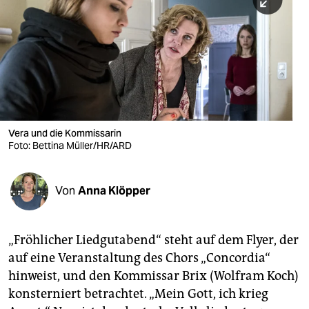
berlin
nord
wahrheit
verlag
verlag
Vera und die Kommissarin
Foto: Bettina Müller/HR/ARD
veranstaltungen
shop
Von
Anna Klöpper
fragen & hilfe
unterstützen
„Fröhlicher Liedgutabend“ steht auf dem Flyer, der
auf eine Veranstaltung des Chors „Concordia“
abo
hinweist, und den Kommissar Brix (Wolfram Koch)
genossenschaft
konsterniert betrachtet. „Mein Gott, ich krieg