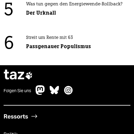
5
Was tun gegen den Energiewende-Rollback?
Der Urknall
6
Streit um Rente mit 63
Passgenauer Populismus
taz

Folgen Sie uns
Ressorts