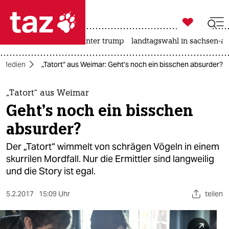

taz zahl ich
nahost-konflikt
usa unter trump
landtagswahl in sachsen-an

taz zahl ich
Medien
„Tatort“ aus Weimar: Geht’s noch ein bisschen absurder?
taz zahl ich
themen
„Tatort“ aus Weimar
Geht’s noch ein bisschen
politik
absurder?
öko
Der „Tatort“ wimmelt von schrägen Vögeln in einem
skurrilen Mordfall. Nur die Ermittler sind langweilig
gesellschaft
und die Story ist egal.
kultur
5.2.2017
15:09 Uhr
teilen
sport