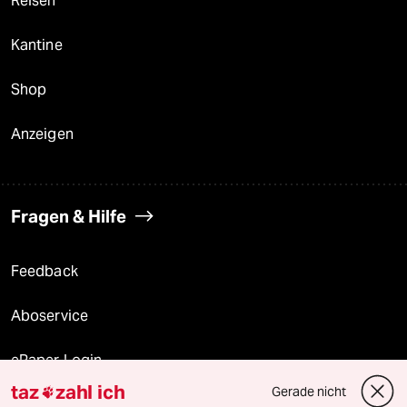
Reisen
Kantine
Shop
Anzeigen
Fragen & Hilfe
Feedback
Aboservice
ePaper Login
taz
zahl ich
Gerade nicht

Downloads für Abonnierende