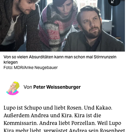
berlin
nord
wahrheit
verlag
verlag
Von so vielen Absurditäten kann man schon mal Stirnrunzeln
kriegen
veranstaltungen
Foto: MDR/Anke Neugebauer
shop
fragen & hilfe
Von
Peter Weissenburger
unterstützen
Lupo ist Schupo und liebt Rosen. Und Kakao.
abo
Außerdem Andrea und Kira. Kira ist die
genossenschaft
Kommissarin. Andrea liebt Porzellan. Weil Lupo
Kira mehr liebt, verwüstet Andrea sein Rosenbeet.