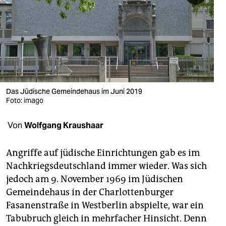
berlin
nord
wahrheit
verlag
verlag
Das Jüdische Gemeindehaus im Juni 2019
Foto: imago
veranstaltungen
Von
Wolfgang Kraushaar
shop
fragen & hilfe
Angriffe auf jüdische Einrichtungen gab es im
Nachkriegsdeutschland immer wieder. Was sich
unterstützen
jedoch am 9. November 1969 im Jüdischen
abo
Gemeindehaus in der Charlottenburger
Fasanenstraße in Westberlin abspielte, war ein
genossenschaft
Tabubruch gleich in mehrfacher Hinsicht. Denn