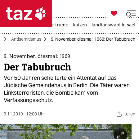

taz zahl ich
bergsteigen
usa unter trump
katzen
landtagswahl in sachs

taz zahl ich
n
Antisemitismus
9. November, diesmal: 1969: Der Tabubruch
taz zahl ich
themen
9. November, diesmal: 1969
Der Tabubruch
politik
Vor 50 Jahren scheiterte ein Attentat auf das
öko
Jüdische Gemeindehaus in Berlin. Die Täter waren
Linksterroristen, die Bombe kam vom
gesellschaft
Verfassungsschutz.
kultur
9.11.2019
12:00 Uhr
teilen
sport