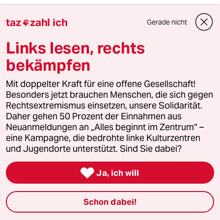
taz
zahl ich
Gerade nicht

einloggen
Links lesen, rechts
Die Kommentarfunktion unter diesem Artikel ist
bekämpfen
geschlossen.
Wir öffnen die Kommentarspalte bei ausgewählten
Artikeln für etwa drei Tage –
hier sind sie zu finden
.
Mit doppelter Kraft für eine offene Gesellschaft!
Besonders jetzt brauchen Menschen, die sich gegen
Rechtsextremismus einsetzen, unsere Solidarität.
Daher gehen 50 Prozent der Einnahmen aus
Neuanmeldungen an „Alles beginnt im Zentrum“ –
97287 (Profil gelöscht)
9G
eine Kampagne, die bedrohte linke Kulturzentren
und Jugendorte unterstützt. Sind Sie dabei?
12.11.2019
,
22:33 Uhr
Na klar, wenn mir jemand Sprengstoff oder

Ja, ich will
eine Knarre gibt und ich damit jemanden
umlege oder den Kopf wegschieße, dann bin
ich frei von Schuld und Verantwortung.Mit
Schon dabei!
dieser Argumentation sind die Linksextremen
und Rechtsextremen sozusagen exkulpiert. Na,