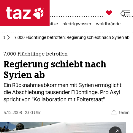

taz zahl ich
krieg in der ukraine
hitze
niedrigwasser
waldbrände

taz zahl ich
and
7.000 Flüchtlinge betroffen: Regierung schiebt nach Syrien ab
taz zahl ich
themen
7.000 Flüchtlinge betroffen
Regierung schiebt nach
politik
Syrien ab
öko
Ein Rücknahmeabkommen mit Syrien ermöglicht
die Abschiebung tausender Flüchtlinge. Pro Asyl
gesellschaft
spricht von "Kollaboration mit Folterstaat".
kultur
5.12.2008
2:00 Uhr
teilen
sport