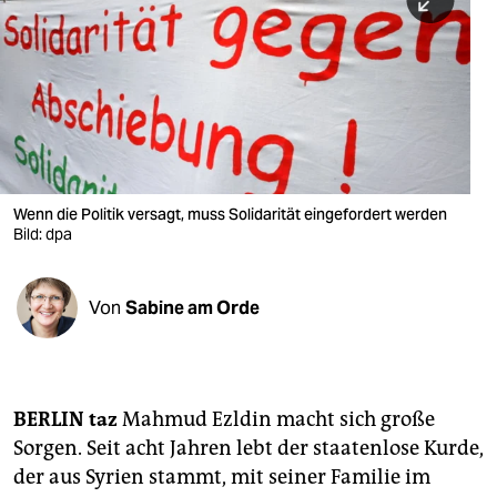
berlin
nord
wahrheit
verlag
verlag
Wenn die Politik versagt, muss Solidarität eingefordert werden
Bild: dpa
veranstaltungen
shop
Von
Sabine am Orde
fragen & hilfe
unterstützen
abo
BERLIN
taz
Mahmud Ezldin macht sich große
Sorgen. Seit acht Jahren lebt der staatenlose Kurde,
genossenschaft
der aus Syrien stammt, mit seiner Familie im