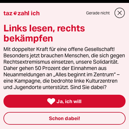
Aktuelles
taz
zahl ich
Gerade nicht

Hausblog
Links lesen, rechts
bekämpfen
Die Seitenwende
Mit doppelter Kraft für eine offene Gesellschaft!
Stellen
Besonders jetzt brauchen Menschen, die sich gegen
Rechtsextremismus einsetzen, unsere Solidarität.
Presse
Daher gehen 50 Prozent der Einnahmen aus
Neuanmeldungen an „Alles beginnt im Zentrum“ –
eine Kampagne, die bedrohte linke Kulturzentren
und Jugendorte unterstützt. Sind Sie dabei?
Unterstützen

Ja, ich will
abo
Schon dabei!
genossenschaft