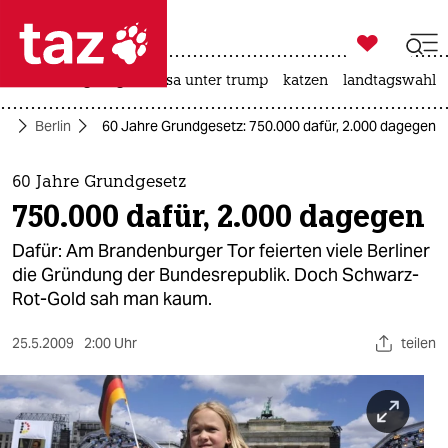

taz zahl ich
hitze
bergsteigen
usa unter trump
katzen
landtagswahl i

taz zahl ich
te
Berlin
60 Jahre Grundgesetz: 750.000 dafür, 2.000 dagegen
taz zahl ich
themen
60 Jahre Grundgesetz
750.000 dafür, 2.000 dagegen
politik
Dafür: Am Brandenburger Tor feierten viele Berliner
öko
die Gründung der Bundesrepublik. Doch Schwarz-
Rot-Gold sah man kaum.
gesellschaft
25.5.2009
2:00 Uhr
teilen
kultur
sport