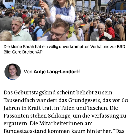
berlin
nord
wahrheit
verlag
Die kleine Sarah hat ein völlig unverkrampftes Verhältnis zur BRD
verlag
Bild: Gero Breloer/AP
veranstaltungen
Von
Antje Lang-Lendorff
shop
fragen & hilfe
Das Geburtstagskind scheint beliebt zu sein.
unterstützen
Tausendfach wandert das Grundgesetz, das vor 60
Jahren in Kraft trat, in Tüten und Taschen. Die
abo
Passanten stehen Schlange, um die Verfassung zu
genossenschaft
ergattern. Die Mitarbeiterinnen am
Bundestagsstand kommen kaum hinterher. "Das