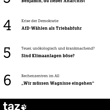
Benjamin, du lieber Anarchist
4
Krise der Demokratie
AfD-Wählen als Triebabfuhr
5
Teuer, unökologisch und krankmachend?
Sind Klimaanlagen böse?
6
Rechenzentren im All
„Wir müssen Wagnisse eingehen“
taz
