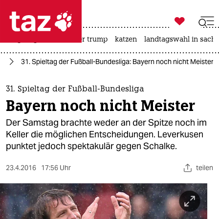

taz zahl ich
bergsteigen
usa unter trump
katzen
landtagswahl in sachs

taz zahl ich
ll
31. Spieltag der Fußball-Bundesliga: Bayern noch nicht Meister
taz zahl ich
themen
31. Spieltag der Fußball-Bundesliga
Bayern noch nicht Meister
politik
Der Samstag brachte weder an der Spitze noch im
öko
Keller die möglichen Entscheidungen. Leverkusen
punktet jedoch spektakulär gegen Schalke.
gesellschaft
23.4.2016
17:56 Uhr
teilen
kultur
sport