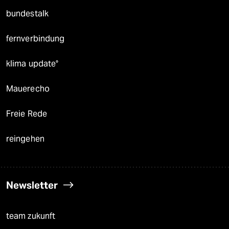
bundestalk
fernverbindung
klima update°
Mauerecho
Freie Rede
reingehen
Newsletter
team zukunft