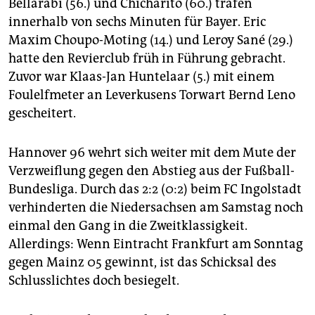
epaper login
Bellarabi (56.) und Chicharito (60.) trafen
innerhalb von sechs Minuten für Bayer. Eric
Maxim Choupo-Moting (14.) und Leroy Sané (29.)
hatte den Revierclub früh in Führung gebracht.
Zuvor war Klaas-Jan Huntelaar (5.) mit einem
Foulelfmeter an Leverkusens Torwart Bernd Leno
gescheitert.
Hannover 96 wehrt sich weiter mit dem Mute der
Verzweiflung gegen den Abstieg aus der Fußball-
Bundesliga. Durch das 2:2 (0:2) beim FC Ingolstadt
verhinderten die Niedersachsen am Samstag noch
einmal den Gang in die Zweitklassigkeit.
Allerdings: Wenn Eintracht Frankfurt am Sonntag
gegen Mainz 05 gewinnt, ist das Schicksal des
Schlusslichtes doch besiegelt.