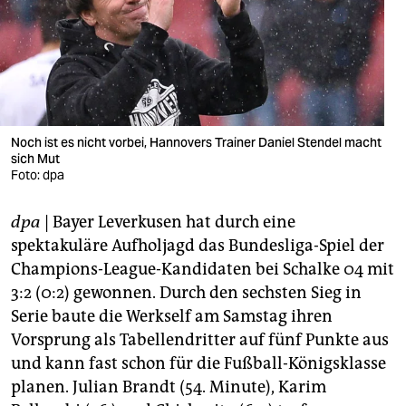
berlin
nord
wahrheit
verlag
Noch ist es nicht vorbei, Hannovers Trainer Daniel Stendel macht
verlag
sich Mut
Foto: dpa
veranstaltungen
dpa
| Bayer Leverkusen hat durch eine
shop
spektakuläre Aufholjagd das Bundesliga-Spiel der
fragen & hilfe
Champions-League-Kandidaten bei Schalke 04 mit
3:2 (0:2) gewonnen. Durch den sechsten Sieg in
unterstützen
Serie baute die Werkself am Samstag ihren
abo
Vorsprung als Tabellendritter auf fünf Punkte aus
und kann fast schon für die Fußball-Königsklasse
genossenschaft
planen. Julian Brandt (54. Minute), Karim