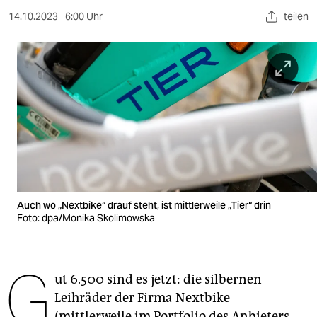
berlin
14.10.2023
6:00 Uhr
teilen
nord
wahrheit
verlag
verlag
veranstaltungen
shop
Auch wo „Nextbike“ drauf steht, ist mittlerweile „Tier“ drin
fragen & hilfe
Foto: dpa/Monika Skolimowska
unterstützen
G
abo
ut 6.500 sind es jetzt: die silbernen
genossenschaft
Leihräder der Firma Nextbike
(mittlerweile im Portfolio des Anbieters