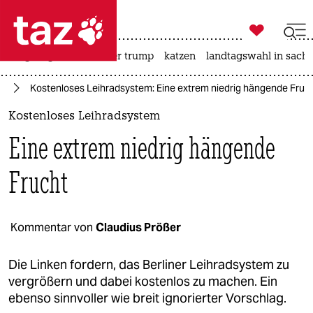

taz zahl ich
bergsteigen
usa unter trump
katzen
landtagswahl in sachs

taz zahl ich
in
Kostenloses Leihradsystem: Eine extrem niedrig hängende Fruc
taz zahl ich
Kostenloses Leihradsystem
themen
Eine extrem niedrig hängende
politik
Frucht
öko
gesellschaft
Kommentar von
Claudius Prößer
kultur
Die Linken fordern, das Berliner Leihradsystem zu
vergrößern und dabei kostenlos zu machen. Ein
sport
ebenso sinnvoller wie breit ignorierter Vorschlag.