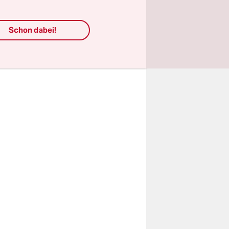
ziell
achungs-
Schon dabei!