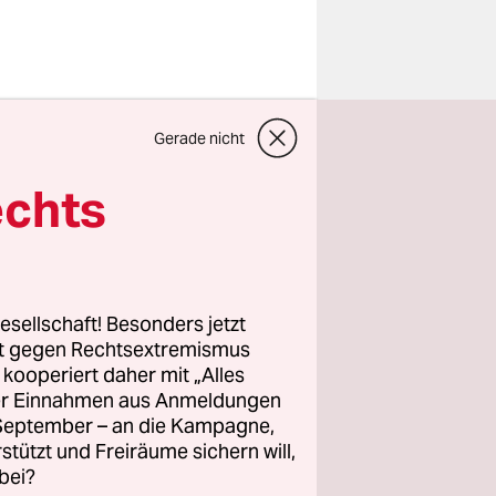
den in
Gerade nicht
s
ssische
echts
0
pädagogik.
 Vergleich
esellschaft! Besonders jetzt
kfurter
rt gegen Rechtsextremismus
z kooperiert daher mit „Alles
e Hand
ller Einnahmen aus Anmeldungen
es
. September – an die Kampagne,
amalige
rstützt und Freiräume sichern will,
bei?
rvierte