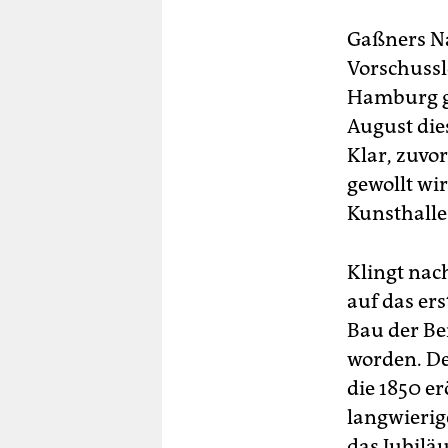
Gaßners Na
Vorschussl
Hamburg ge
August die
Klar, zuvo
gewollt wi
Kunsthalle
Klingt nac
auf das er
Bau der Be
worden. De
die 1850 e
langwierig
das Jubilä