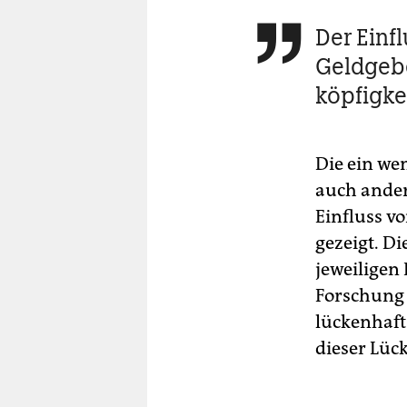
Der Einf

Geldgebe
köpfigke
Die ein we
auch ander
Einfluss v
gezeigt. D
jeweiligen 
Forschung 
lückenhaft 
dieser Lüc