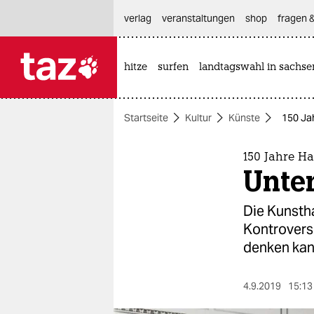
hautnavigation anspringen
hauptinhalt anspringen
footer anspringen
verlag
veranstaltungen
shop
fragen &
hitze
surfen
landtagswahl in sachse

taz zahl ich
taz zahl ich
Startseite
Kultur
Künste
150 Ja
themen
politik
150 Jahre H
Unter
öko
Die Kunstha
gesellschaft
Kontrovers.
denken kan
kultur
sport
4.9.2019
15:13