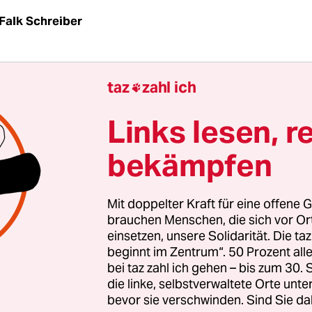
Falk Schreiber
ger Kunsthalle besteht aus drei riesigen Gebäu
taz
zahl ich

dlichem Sanierungszustand. Sie beheimaten teil
ge Sammlungen von Alten Meistern über die Kla
Links lesen, r
s zur Gegenwartskunst, dazu gibt es rund 13.00
bekämpfen
ter für Ausstellungen, Forschung und Museums
ist die größte Kunst­institution der Hansestadt im
Mit doppelter Kraft für eine offene G
n wie dem Kunstmuseum Stuttgart und dem Fran
brauchen Menschen, die sich vor O
einsetzen, unsere Solidarität. Die ta
erfinanziert: Die Förderung durch die öffentlich
beginnt im Zentrum“. 50 Prozent a
rade mal 483 Euro pro Quadratmeter, die Hälfte d
bei taz zahl ich gehen – bis zum 30
blikanischen Durchschnitts. 2010 plante der d
die linke, selbstverwaltete Orte unte
bevor sie verschwinden. Sind Sie da
ubertus Gaßner gar, die für Zeitgenössisches rese