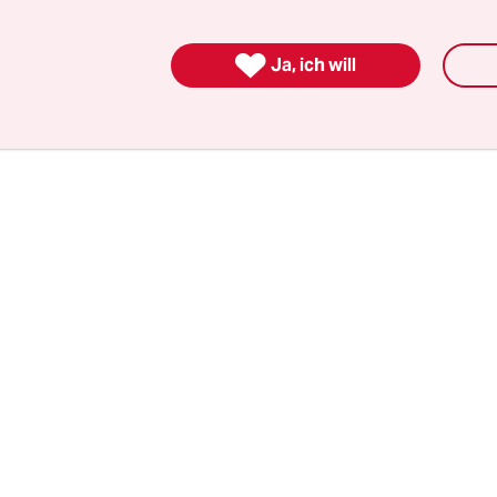
 Gegenwart ein halbes Jahr lang zu schließen, offi
kter Lüftungsklappen, tatsächlich aber, um Bew

Ja, ich will
ekosten zu sparen.