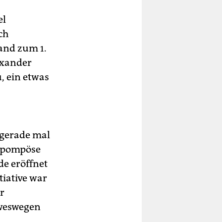
el
ch
and zum 1.
exander
, ein etwas
 gerade mal
r pompöse
e eröffnet
iative war
r
 weswegen