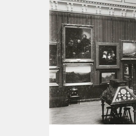
berlin
nord
wahrheit
verlag
verlag
veranstaltungen
shop
fragen & hilfe
unterstützen
abo
genossenschaft