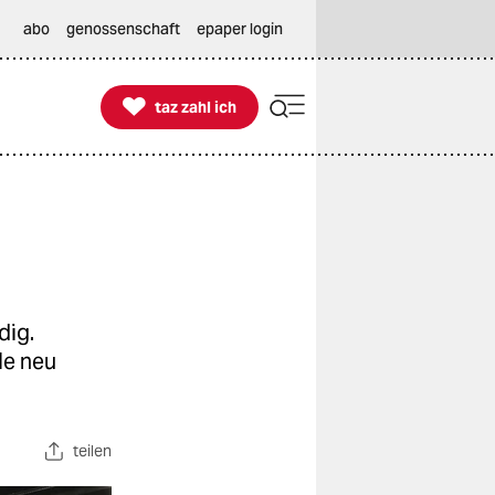
abo
genossenschaft
epaper login

taz zahl ich
taz zahl ich
dig.
le neu
teilen