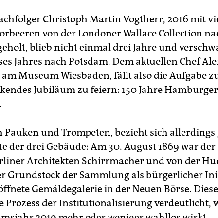
chfolger Christoph Martin Vogtherr, 2016 mit vi
orbeeren von der Londoner Wallace Collection na
holt, blieb nicht einmal drei Jahre und verschw
ses Jahres nach Potsdam. Dem aktuellen Chef Al
r am Museum Wiesbaden, fällt also die Aufgabe zu
rkendes Jubiläum zu feiern: 150 Jahre Hamburger
.
h Pauken und Trompeten, bezieht sich allerdings
ste der drei Gebäude: Am 30. August 1869 war de
rliner Architekten Schirrmacher und von der Hud
r Grundstock der Sammlung als bürgerlicher Init
röffnete Gemäldegalerie in der Neuen Börse. Diese
e Prozess der Institutionalisierung verdeutlicht,
umsjahr 2019 mehr oder weniger wahllos wirkt.