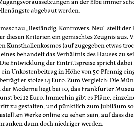
e Zugangsvoraussetzungen an der Elbe immer sch
ellenängste abgebaut werden.
umsschau „Beständig. Kontrovers. Neu“ stellt der
r diesen Kriterien ein gemischtes Zeugnis aus. V
en Kunsthallenkosmos (auf zugegeben etwas tro
, eines behandelt das Verhältnis des Hauses zu s
Die Entwicklung der Eintrittspreise spricht dabei
 ein Unkostenbeitrag in Höhe von 50 Pfennig ein
beträgt er stolze 14 Euro. Zum Vergleich: Die Mü
 der Moderne liegt bei 10, das Frankfurter Muse
nst bei 12 Euro. Immerhin gibt es Pläne, einzeln
ritt zu gestalten, und pünktlich zum Jubiläum sol
stellten Werke online zu sehen sein, auf dass die
hranken dann doch niedriger werden.