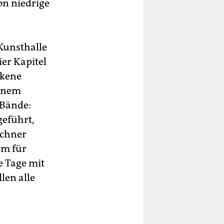
on niedrige
 Kunsthalle
ier Kapitel
ckene
einem
 Bände:
geführt,
nchner
um für
e Tage mit
len alle