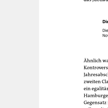
Di
Di
No
Ähnlich wa
Kontrovers
Jahresabsc
zweiten Cla
ein egalit
Hamburger 
Gegensatz 