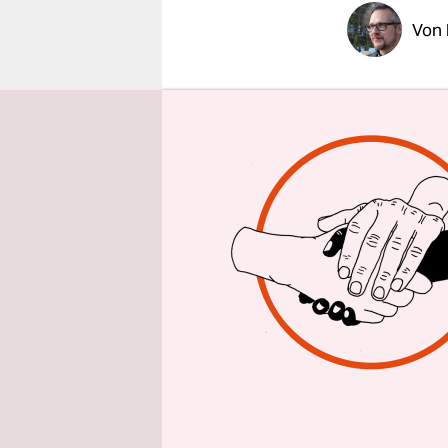
epaper login
Von
Die Hambur
unterschie
hochkaräti
Moderne bi
Quadratme
Allerdings 
zu Häuser
Städel unt
beträgt ge
bundesrepu
Direktor H