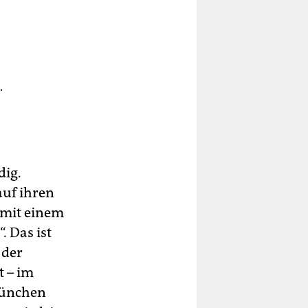
.
dig.
auf ihren
 mit einem
. Das ist
 der
t – im
München