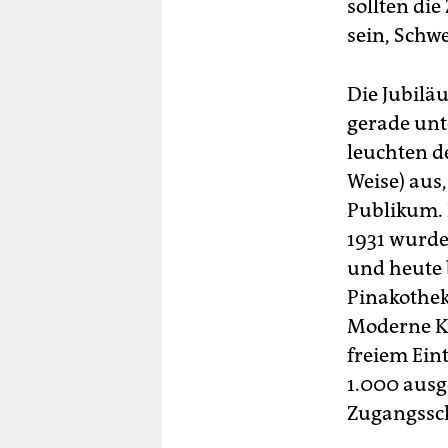
sollten di
sein, Schw
Die Jubilä
gerade unte
leuchten d
Weise) aus
Publikum. 
1931 wurde
und heute 
Pinakothek
Moderne Ku
freiem Eint
1.000 ausge
Zugangssc